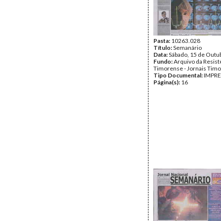
Pasta:
10263.028
Título:
Semanário
Data:
Sábado, 15 de Outu
Fundo:
Arquivo da Resist
Timorense - Jornais Tim
Tipo Documental:
IMPR
Página(s):
16