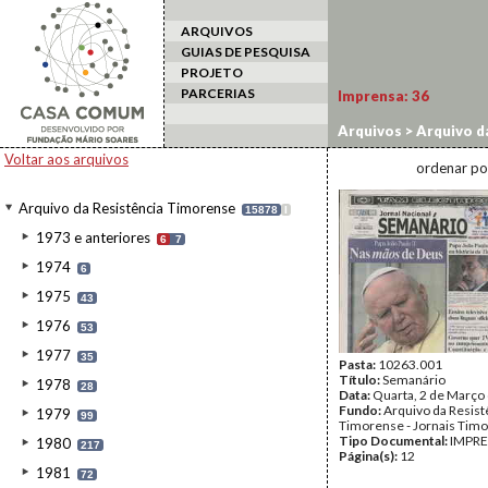
ARQUIVOS
GUIAS DE PESQUISA
PROJETO
PARCERIAS
Imprensa:
36
Arquivos
>
Arquivo d
Voltar aos arquivos
ordenar po
Arquivo da Resistência Timorense
15878
I
1973 e anteriores
6
7
1974
6
1975
43
1976
53
1977
35
Pasta:
10263.001
Título:
Semanário
1978
28
Data:
Quarta, 2 de Março
Fundo:
Arquivo da Resist
1979
99
Timorense - Jornais Tim
Tipo Documental:
IMPR
1980
217
Página(s):
12
1981
72