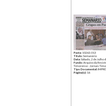
Pasta:
10263.013
Título:
Semanário
Data:
Sábado, 2 de Julho 
Fundo:
Arquivo da Resist
Timorense - Jornais Tim
Tipo Documental:
IMPR
Página(s):
16