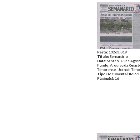
Pasta:
10263.019
Título:
Semanário
Data:
Sábado, 13 de Agos
Fundo:
Arquivo da Resist
Timorense - Jornais Tim
Tipo Documental:
IMPR
Página(s):
16