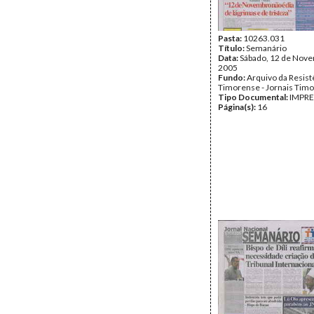
Pasta:
10263.031
Título:
Semanário
Data:
Sábado, 12 de Nov
2005
Fundo:
Arquivo da Resist
Timorense - Jornais Tim
Tipo Documental:
IMPR
Página(s):
16