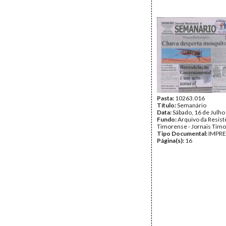
Pasta:
10263.016
Título:
Semanário
Data:
Sábado, 16 de Julho
Fundo:
Arquivo da Resist
Timorense - Jornais Tim
Tipo Documental:
IMPR
Página(s):
16