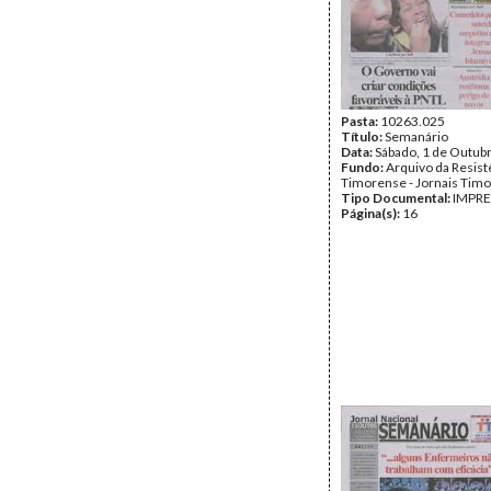
Pasta:
10263.025
Título:
Semanário
Data:
Sábado, 1 de Outub
Fundo:
Arquivo da Resist
Timorense - Jornais Tim
Tipo Documental:
IMPR
Página(s):
16