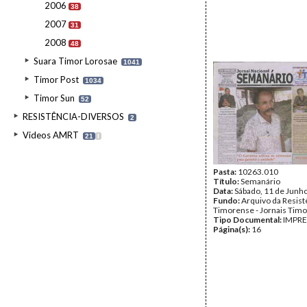
2006
38
2007
31
2008
48
Suara Timor Lorosae
1041
Timor Post
1034
Timor Sun
52
RESISTÊNCIA-DIVERSOS
2
Videos AMRT
21
I
Pasta:
10263.010
Título:
Semanário
Data:
Sábado, 11 de Junh
Fundo:
Arquivo da Resist
Timorense - Jornais Tim
Tipo Documental:
IMPR
Página(s):
16