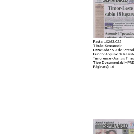
Pasta:
10263.022
Título:
Semanário
Data:
Sábado, 3 de Setem
Fundo:
Arquivo da Resist
Timorense - Jornais Tim
Tipo Documental:
IMPR
Página(s):
16