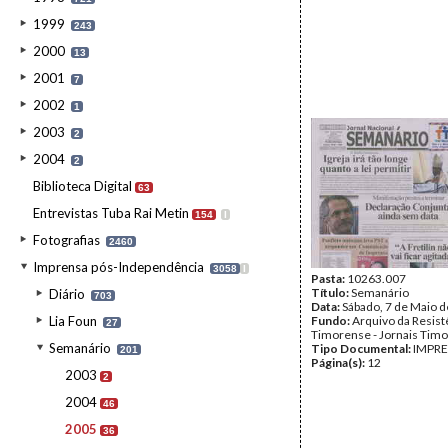
1999
243
2000
13
2001
7
2002
1
2003
2
2004
2
Biblioteca Digital
63
Entrevistas Tuba Rai Metin
154
I
Fotografias
2460
Imprensa pós-Independência
3058
I
Pasta:
10263.007
Título:
Semanário
Diário
703
Data:
Sábado, 7 de Maio 
Lia Foun
Fundo:
Arquivo da Resist
27
Timorense - Jornais Tim
Semanário
Tipo Documental:
IMPR
201
Página(s):
12
2003
2
2004
46
2005
36