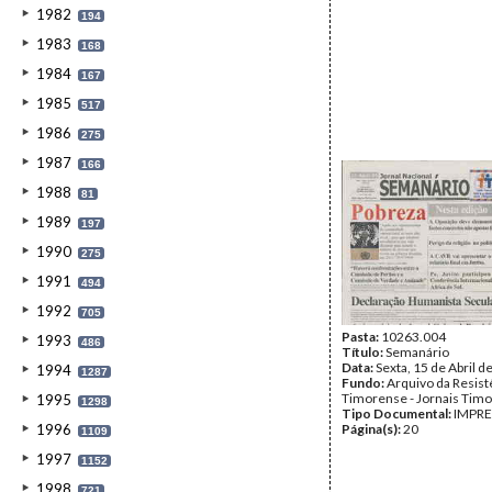
1982
194
1983
168
1984
167
1985
517
1986
275
1987
166
1988
81
1989
197
1990
275
1991
494
1992
705
Pasta:
10263.004
1993
486
Título:
Semanário
Data:
Sexta, 15 de Abril d
1994
1287
Fundo:
Arquivo da Resist
Timorense - Jornais Tim
1995
1298
Tipo Documental:
IMPR
1996
Página(s):
20
1109
1997
1152
1998
721