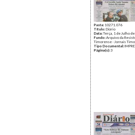
Pasta:
10271.076
Título:
Diário
Data:
Terça, 1 de Julho d
Fundo:
Arquivo da Resist
Timorense - Jornais Tim
Tipo Documental:
IMPR
Página(s):
3