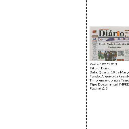
Pasta:
10271.013
Título:
Diário
Data:
Quarta, 19 de Març
Fundo:
Arquivo da Resist
Timorense - Jornais Tim
Tipo Documental:
IMPR
Página(s):
3