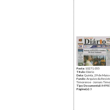
Pasta:
10271.055
Título:
Diário
Data:
Quinta, 29 de Maio
Fundo:
Arquivo da Resist
Timorense - Jornais Tim
Tipo Documental:
IMPR
Página(s):
3