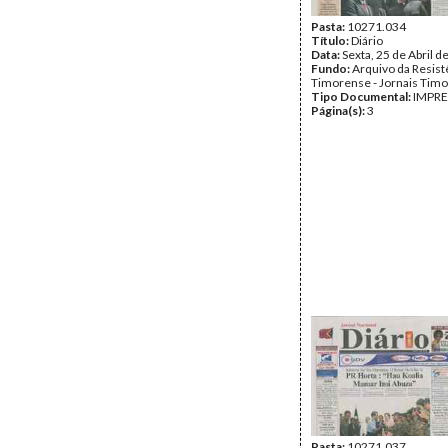
Pasta:
10271.034
Título:
Diário
Data:
Sexta, 25 de Abril d
Fundo:
Arquivo da Resist
Timorense - Jornais Tim
Tipo Documental:
IMPR
Página(s):
3
Pasta:
10271.037