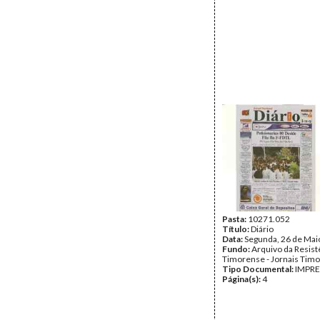
Pasta:
10271.052
Título:
Diário
Data:
Segunda, 26 de Mai
Fundo:
Arquivo da Resist
Timorense - Jornais Tim
Tipo Documental:
IMPR
Página(s):
4