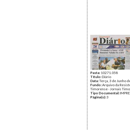
Pasta:
10271.058
Título:
Diário
Data:
Terça, 3 de Junho d
Fundo:
Arquivo da Resist
Timorense - Jornais Tim
Tipo Documental:
IMPR
Página(s):
3