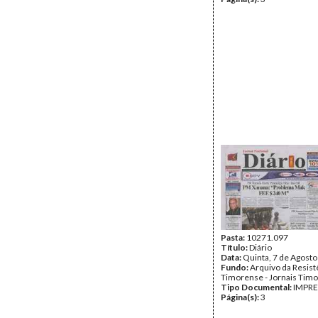
Pasta:
10271.097
Título:
Diário
Data:
Quinta, 7 de Agost
Fundo:
Arquivo da Resist
Timorense - Jornais Tim
Tipo Documental:
IMPR
Página(s):
3