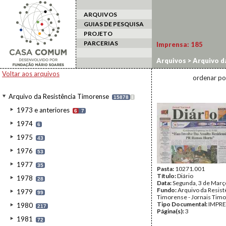
ARQUIVOS
GUIAS DE PESQUISA
PROJETO
PARCERIAS
Imprensa:
185
Arquivos
>
Arquivo d
Voltar aos arquivos
ordenar po
Arquivo da Resistência Timorense
15878
I
1973 e anteriores
6
7
1974
6
1975
43
1976
53
1977
35
Pasta:
10271.001
Título:
Diário
1978
28
Data:
Segunda, 3 de Març
Fundo:
Arquivo da Resist
1979
99
Timorense - Jornais Tim
Tipo Documental:
IMPR
1980
217
Página(s):
3
1981
72