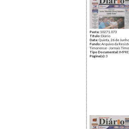
Pasta:
10271.073
Título:
Diário
Data:
Quinta, 26 de Junh
Fundo:
Arquivo da Resist
Timorense - Jornais Tim
Tipo Documental:
IMPR
Página(s):
3