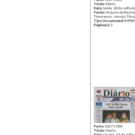
Título:
Diário
Data:
Sexta, 18 de Julho 
Fundo:
Arquivo da Resist
Timorense - Jornais Tim
Tipo Documental:
IMPR
Página(s):
3
Pasta:
10271.088
Título:
Diário
Data:
Quarta, 23 de Julho