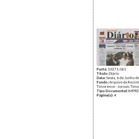
Pasta:
10271.061
Título:
Diário
Data:
Sexta, 6 de Junho d
Fundo:
Arquivo da Resist
Timorense - Jornais Tim
Tipo Documental:
IMPR
Página(s):
4