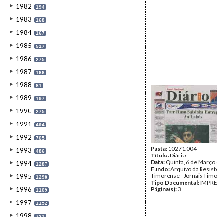
1982
194
1983
168
1984
167
1985
517
1986
275
1987
166
1988
81
1989
197
1990
275
1991
494
1992
705
Pasta:
10271.004
1993
486
Título:
Diário
Data:
Quinta, 6 de Março
1994
1287
Fundo:
Arquivo da Resist
Timorense - Jornais Tim
1995
1298
Tipo Documental:
IMPR
1996
Página(s):
3
1109
1997
1152
1998
721