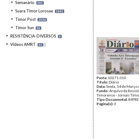
Semanário
201
Suara Timor Lorosae
1041
Timor Post
1034
Timor Sun
52
RESISTÊNCIA-DIVERSOS
2
Videos AMRT
21
I
Pasta:
10271.010
Título:
Diário
Data:
Sexta, 14 de Março
Fundo:
Arquivo da Resist
Timorense - Jornais Tim
Tipo Documental:
IMPR
Página(s):
3