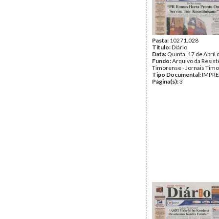
Pasta:
10271.028
Título:
Diário
Data:
Quinta, 17 de Abril
Fundo:
Arquivo da Resist
Timorense - Jornais Tim
Tipo Documental:
IMPR
Página(s):
3