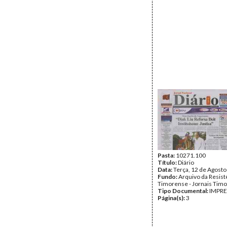
Pasta:
10271.100
Título:
Diário
Data:
Terça, 12 de Agost
Fundo:
Arquivo da Resist
Timorense - Jornais Tim
Tipo Documental:
IMPR
Página(s):
3