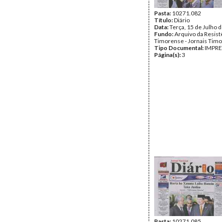
Pasta:
10271.082
Título:
Diário
Data:
Terça, 15 de Julho 
Fundo:
Arquivo da Resist
Timorense - Jornais Tim
Tipo Documental:
IMPR
Página(s):
3
Pasta:
10271.085