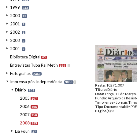
1999
243
2000
13
2001
7
2002
1
2003
2
2004
2
Biblioteca Digital
63
Entrevistas Tuba Rai Metin
154
I
Fotografias
2460
Imprensa pós-Independência
3058
I
Pasta:
10271.007
Título:
Diário
Diário
703
Data:
Terça, 11 de Março
2005
Fundo:
Arquivo da Resist
167
Timorense - Jornais Tim
2006
Tipo Documental:
IMPR
195
Página(s):
3
2007
156
2008
185
Lia Foun
27