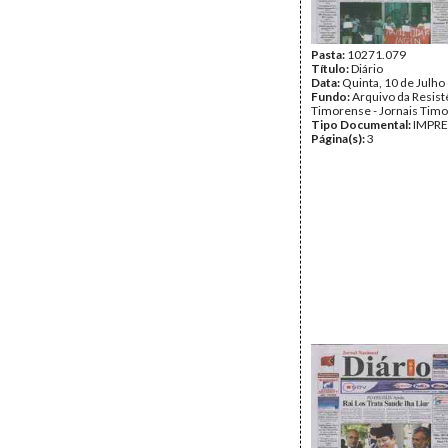
Pasta:
10271.079
Título:
Diário
Data:
Quinta, 10 de Julho
Fundo:
Arquivo da Resist
Timorense - Jornais Tim
Tipo Documental:
IMPR
Página(s):
3