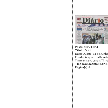
Pasta:
10271.064
Título:
Diário
Data:
Quarta, 11 de Junh
Fundo:
Arquivo da Resist
Timorense - Jornais Tim
Tipo Documental:
IMPR
Página(s):
4