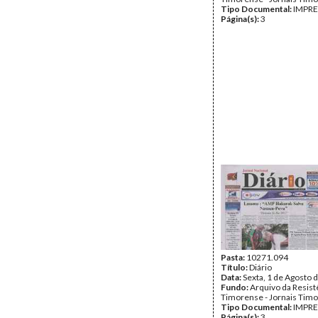
Tipo Documental:
IMPR
Página(s):
3
Pasta:
10271.094
Título:
Diário
Data:
Sexta, 1 de Agosto 
Fundo:
Arquivo da Resist
Timorense - Jornais Tim
Tipo Documental:
IMPR
Página(s):
3