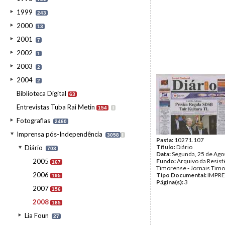
1999
243
2000
13
2001
7
2002
1
2003
2
2004
2
Biblioteca Digital
63
Entrevistas Tuba Rai Metin
154
I
Fotografias
2460
Imprensa pós-Independência
3058
I
Pasta:
10271.107
Título:
Diário
Diário
703
Data:
Segunda, 25 de Ago
2005
Fundo:
Arquivo da Resist
167
Timorense - Jornais Tim
2006
Tipo Documental:
IMPR
195
Página(s):
3
2007
156
2008
185
Lia Foun
27