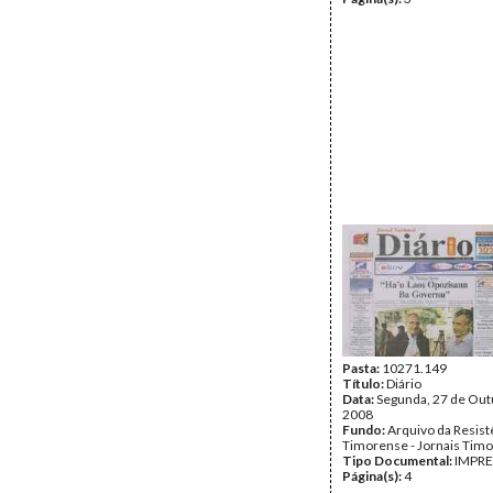
Pasta:
10271.149
Título:
Diário
Data:
Segunda, 27 de Out
2008
Fundo:
Arquivo da Resist
Timorense - Jornais Tim
Tipo Documental:
IMPR
Página(s):
4