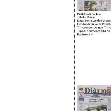
Pasta:
10271.131
Título:
Diário
Data:
Sexta, 26 de Setem
Fundo:
Arquivo da Resist
Timorense - Jornais Tim
Tipo Documental:
IMPR
Página(s):
4