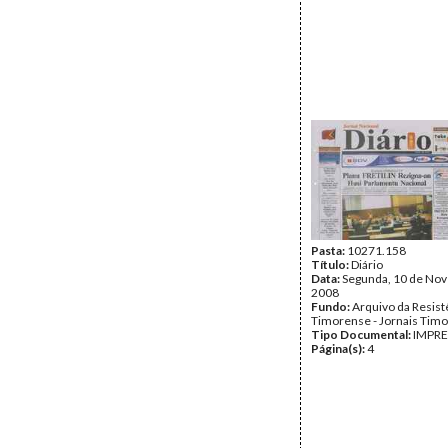
Pasta:
10271.158
Título:
Diário
Data:
Segunda, 10 de No
2008
Fundo:
Arquivo da Resist
Timorense - Jornais Tim
Tipo Documental:
IMPR
Página(s):
4