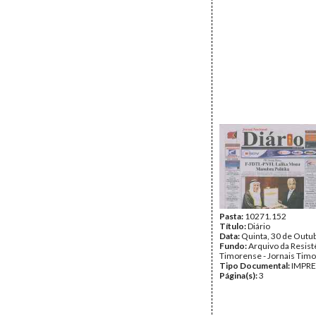
Pasta:
10271.152
Título:
Diário
Data:
Quinta, 30 de Outu
Fundo:
Arquivo da Resist
Timorense - Jornais Tim
Tipo Documental:
IMPR
Página(s):
3