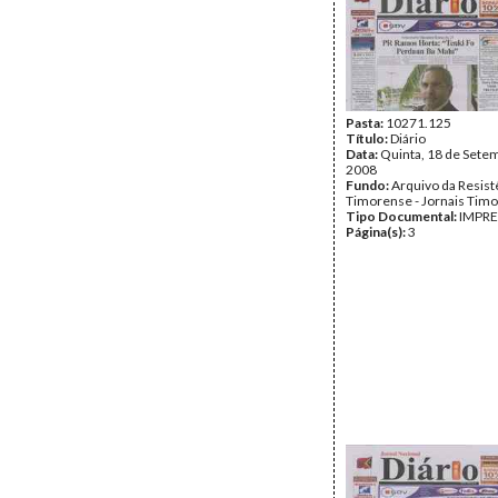
Pasta:
10271.125
Título:
Diário
Data:
Quinta, 18 de Sete
2008
Fundo:
Arquivo da Resist
Timorense - Jornais Tim
Tipo Documental:
IMPR
Página(s):
3