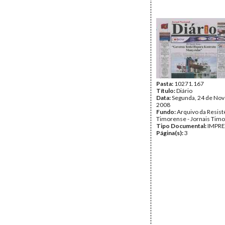
Pasta:
10271.167
Título:
Diário
Data:
Segunda, 24 de No
2008
Fundo:
Arquivo da Resist
Timorense - Jornais Tim
Tipo Documental:
IMPR
Página(s):
3