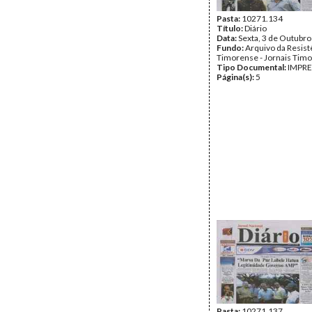
Pasta:
10271.134
Título:
Diário
Data:
Sexta, 3 de Outubr
Fundo:
Arquivo da Resist
Timorense - Jornais Tim
Tipo Documental:
IMPR
Página(s):
5
Pasta:
10271.137