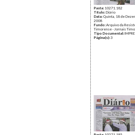
Pasta:
10271.182
Título:
Diário
Data:
Quinta, 18 de Deze
2008
Fundo:
Arquivo da Resist
Timorense - Jornais Tim
Tipo Documental:
IMPR
Página(s):
3
Pasta:
10271.185