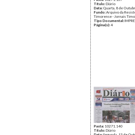
Título:
Diário
Data:
Quarta, 8 de Outub
Fundo:
Arquivo da Resist
Timorense - Jornais Tim
Tipo Documental:
IMPR
Página(s):
4
Pasta:
10271.140
Título:
Diário
Data:
Segunda, 13 de Out