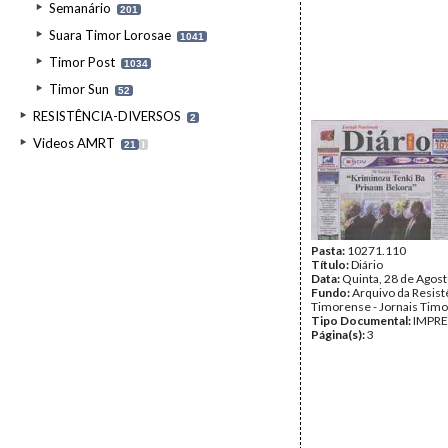
Semanário
201
Suara Timor Lorosae
1041
Timor Post
1034
Timor Sun
52
RESISTÊNCIA-DIVERSOS
2
Videos AMRT
21
I
Pasta:
10271.110
Título:
Diário
Data:
Quinta, 28 de Agos
Fundo:
Arquivo da Resist
Timorense - Jornais Tim
Tipo Documental:
IMPR
Página(s):
3