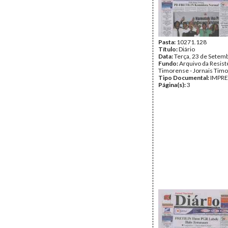
Pasta:
10271.128
Título:
Diário
Data:
Terça, 23 de Setem
Fundo:
Arquivo da Resist
Timorense - Jornais Tim
Tipo Documental:
IMPR
Página(s):
3