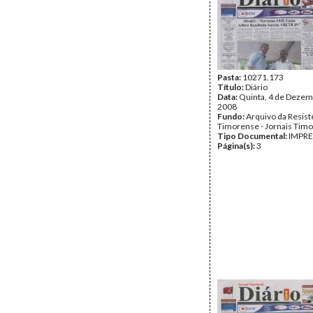
Pasta:
10271.173
Título:
Diário
Data:
Quinta, 4 de Dezem
2008
Fundo:
Arquivo da Resist
Timorense - Jornais Tim
Tipo Documental:
IMPR
Página(s):
3