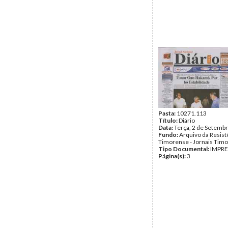
Pasta:
10271.113
Título:
Diário
Data:
Terça, 2 de Setemb
Fundo:
Arquivo da Resist
Timorense - Jornais Tim
Tipo Documental:
IMPR
Página(s):
3