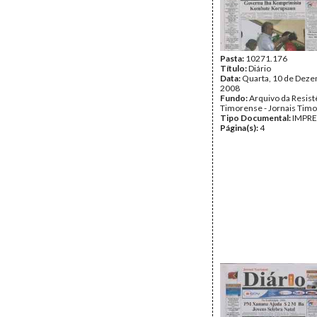
Pasta:
10271.176
Título:
Diário
Data:
Quarta, 10 de Dez
2008
Fundo:
Arquivo da Resist
Timorense - Jornais Tim
Tipo Documental:
IMPR
Página(s):
4