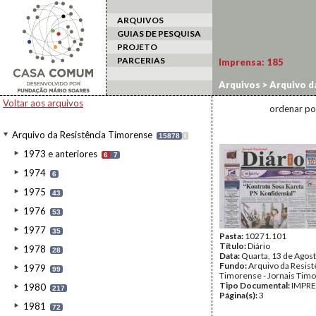
ARQUIVOS
GUIAS DE PESQUISA
PROJETO
PARCERIAS
Imprensa:
185
Arquivos
>
Arquivo d
Voltar aos arquivos
ordenar po
Arquivo da Resistência Timorense
15878
I
1973 e anteriores
6
7
1974
6
1975
43
1976
53
1977
35
Pasta:
10271.101
Título:
Diário
1978
28
Data:
Quarta, 13 de Agos
Fundo:
Arquivo da Resist
1979
99
Timorense - Jornais Tim
Tipo Documental:
IMPR
1980
217
Página(s):
3
1981
72