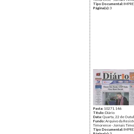
Tipo Documental:
IMPR
Página(s):
3
Pasta:
10271.146
Título:
Diário
Data:
Quarta, 22 de Outu
Fundo:
Arquivo da Resist
Timorense - Jornais Tim
Tipo Documental:
IMPR
Página(s):
3