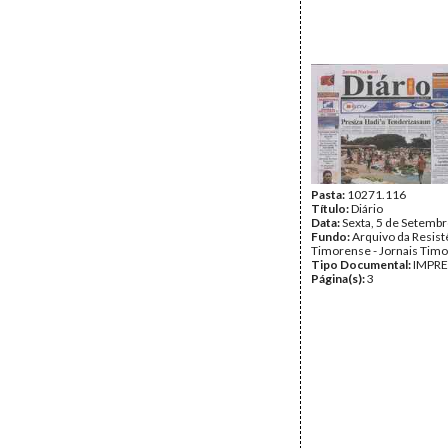
Pasta:
10271.116
Título:
Diário
Data:
Sexta, 5 de Setemb
Fundo:
Arquivo da Resist
Timorense - Jornais Tim
Tipo Documental:
IMPR
Página(s):
3