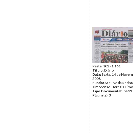
Pasta:
10271.161
Título:
Diário
Data:
Sexta, 14 de Novem
2008
Fundo:
Arquivo da Resist
Timorense - Jornais Tim
Tipo Documental:
IMPR
Página(s):
3