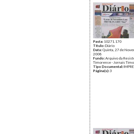
Pasta:
10271.170
Título:
Diário
Data:
Quinta, 27 de Nov
2008
Fundo:
Arquivo da Resist
Timorense - Jornais Tim
Tipo Documental:
IMPR
Página(s):
3