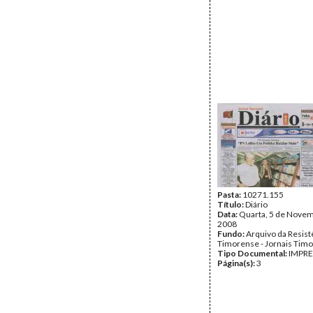
Pasta:
10271.155
Título:
Diário
Data:
Quarta, 5 de Nove
2008
Fundo:
Arquivo da Resist
Timorense - Jornais Tim
Tipo Documental:
IMPR
Página(s):
3