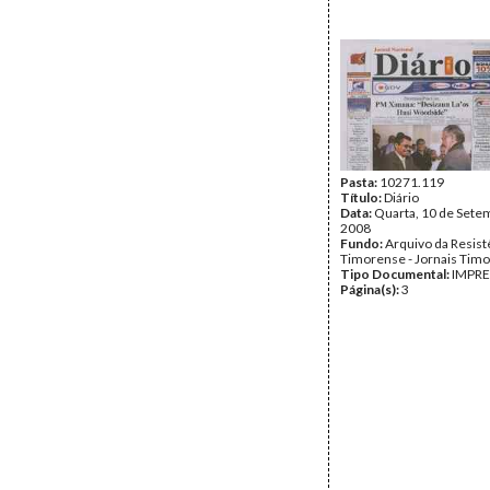
Pasta:
10271.119
Título:
Diário
Data:
Quarta, 10 de Sete
2008
Fundo:
Arquivo da Resist
Timorense - Jornais Tim
Tipo Documental:
IMPR
Página(s):
3