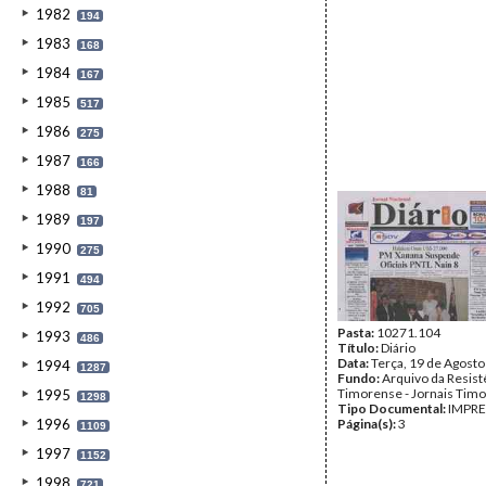
1982
194
1983
168
1984
167
1985
517
1986
275
1987
166
1988
81
1989
197
1990
275
1991
494
1992
705
Pasta:
10271.104
1993
486
Título:
Diário
Data:
Terça, 19 de Agost
1994
1287
Fundo:
Arquivo da Resist
Timorense - Jornais Tim
1995
1298
Tipo Documental:
IMPR
1996
Página(s):
3
1109
1997
1152
1998
721