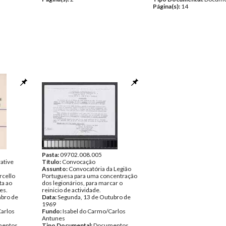
Página(s):
14
Pasta:
09702.008.005
ative
Título:
Convocação
Assunto:
Convocatória da Legião
rcello
Portuguesa para uma concentração
ta ao
dos legionários, para marcar o
es.
reinicio de actividade.
mbro de
Data:
Segunda, 13 de Outubro de
1969
Carlos
Fundo:
Isabel do Carmo/Carlos
Antunes
entos
Tipo Documental:
Documentos