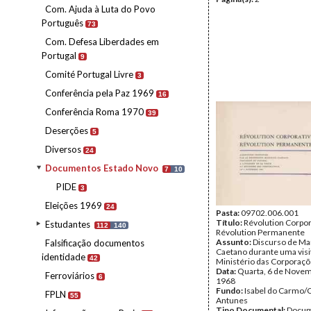
Com. Ajuda à Luta do Povo
Português
73
Com. Defesa Liberdades em
Portugal
9
Comité Portugal Livre
3
Conferência pela Paz 1969
16
Conferência Roma 1970
39
Deserções
5
Diversos
24
Documentos Estado Novo
7
10
PIDE
3
Eleições 1969
24
Pasta:
09702.006.001
Título:
Révolution Corpor
Estudantes
112
140
Révolution Permanente
Assunto:
Discurso de Ma
Falsificação documentos
Caetano durante uma visi
identidade
42
Ministério das Corporaçõ
Data:
Quarta, 6 de Nove
Ferroviários
6
1968
Fundo:
Isabel do Carmo/
FPLN
55
Antunes
Tipo Documental:
Docum