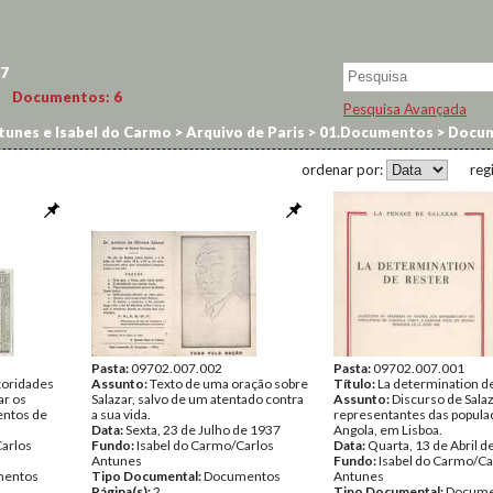
7
Documentos:
6
Pesquisa Avançada
tunes e Isabel do Carmo
>
Arquivo de Paris
>
01.Documentos
>
Docum
ordenar por:
reg
Pasta:
09702.007.002
Pasta:
09702.007.001
toridades
Assunto:
Texto de uma oração sobre
Título:
La determination d
ar os
Salazar, salvo de um atentado contra
Assunto:
Discurso de Sala
entos de
a sua vida.
representantes das popula
Data:
Sexta, 23 de Julho de 1937
Angola, em Lisboa.
Carlos
Fundo:
Isabel do Carmo/Carlos
Data:
Quarta, 13 de Abril d
Antunes
Fundo:
Isabel do Carmo/Ca
entos
Tipo Documental:
Documentos
Antunes
Página(s):
2
Tipo Documental:
Docume