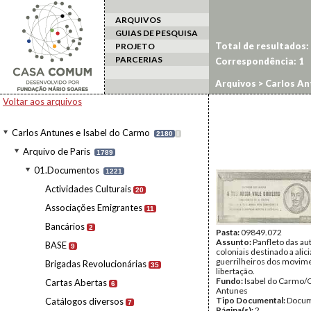
ARQUIVOS
GUIAS DE PESQUISA
Total de resultados:
PROJETO
PARCERIAS
Correspondência:
1
Arquivos
>
Carlos An
Voltar aos arquivos
Carlos Antunes e Isabel do Carmo
2180
I
Arquivo de Paris
1789
01.Documentos
1221
Actividades Culturais
20
Associações Emigrantes
11
Bancários
2
Pasta:
09849.072
Assunto:
Panfleto das au
BASE
9
coloniais destinado a alici
guerrilheiros dos movim
Brigadas Revolucionárias
35
libertação.
Fundo:
Isabel do Carmo/
Cartas Abertas
6
Antunes
Tipo Documental:
Docum
Catálogos diversos
7
Página(s):
2