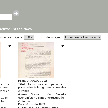
entos Estado Novo
istos por página:
Tipo de listagem:
Pasta:
09702.006.002
e rester
Título:
A economia portuguesa na
zar aos
perspectiva da integração económica
ções de
europeia
Assunto:
Discurso de Xavier Pintado,
e 1966
economista no Banco Português do
rlos
Atlântico.
Data:
Março de 1967
ntos
Fundo:
Isabel do Carmo/Carlos