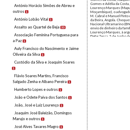
Gomes e Adélia da Costa
António Horácio Simões de Abreu e
Lourenço Marques (Mapu
outros
Moçambique), o advogad
1
M. Cabral e Manuel Pinto
António Lobão Vital
da Beira, Angola. Cheque
1
Nacional Ultramarino (B
Assalto ao Quartel de Beja
33
envio de dinheiro da famí
Lourenço Marques, à argu
Associação Feminina Portuguesa para
Data:
Terça, 5 de Junho d
Terça, 17 de Julho de 195
a Paz
1
Fundo:
Luiz Francisco Re
Auly Francisco do Nascimento e Jaime
Tipo Documental:
Docum
Página(s):
24
Oliveira da Silva
1
Custódio da Silva e Joaquim Soares
1
Flávio Soares Martins, Francisco
Salgado Zenha e Albano Pereira
1
Humberto Lopes e outros
1
João e Odete Paiva dos Santos
1
João, José e Luiz Lourenço
1
Joaquim José Baleizão, Domingos
Marujo e outros
1
José Alves Tavares Magro
1