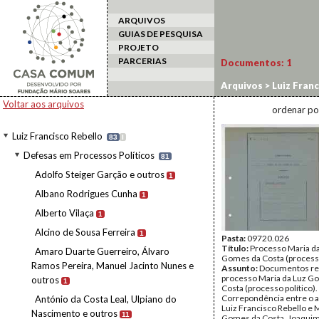
ARQUIVOS
GUIAS DE PESQUISA
PROJETO
PARCERIAS
Documentos:
1
Arquivos
>
Luiz Franc
Voltar aos arquivos
ordenar po
Luiz Francisco Rebello
83
I
Defesas em Processos Políticos
81
Adolfo Steiger Garção e outros
1
Albano Rodrigues Cunha
1
Alberto Vilaça
1
Alcino de Sousa Ferreira
1
Pasta:
09720.026
Título:
Processo Maria d
Amaro Duarte Guerreiro, Álvaro
Gomes da Costa (processo
Ramos Pereira, Manuel Jacinto Nunes e
Assunto:
Documentos rel
processo Maria da Luz G
outros
1
Costa (processo político).
Correpondência entre o 
António da Costa Leal, Ulpiano do
Luiz Francisco Rebello e 
Nascimento e outros
11
Gomes da Costa, Joaquim