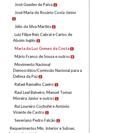
José Guedes de Paiva
1
José Maria do Rosário Costa Júnior
1
Júlio da Silva Martins
2
Luiz Filipe Reis Cabral e Carlos de
Aboim Inglês
2
Maria da Luz Gomes da Costa
1
Mário Franco de Sousa e outros
8
Movimento Nacional
Democrático/Comissão Nacional para a
Defesa da Paz
2
Rafael Ramalho Caeiro
1
Raul Leal Balseiro, Manuel Tomaz
Moreira Júnior e outros
1
Rui Loureiro Cochofel e António
Vicente de Castro
1
Severiano Pedro Falcão
1
Requerimentos Min. Interior e Subsec.