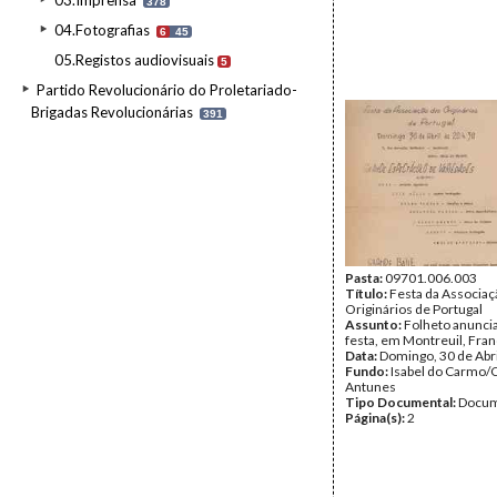
03.Imprensa
378
04.Fotografias
6
45
05.Registos audiovisuais
5
Partido Revolucionário do Proletariado-
Brigadas Revolucionárias
391
Pasta:
09701.006.003
Título:
Festa da Associaç
Originários de Portugal
Assunto:
Folheto anunc
festa, em Montreuil, Fran
Data:
Domingo, 30 de Abr
Fundo:
Isabel do Carmo/
Antunes
Tipo Documental:
Docum
Página(s):
2