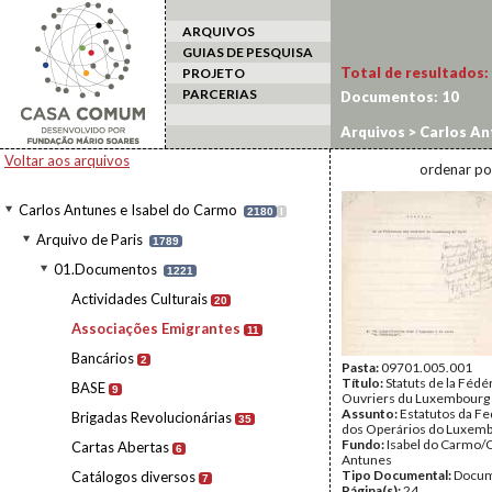
ARQUIVOS
GUIAS DE PESQUISA
Total de resultados:
PROJETO
PARCERIAS
Documentos:
10
Arquivos
>
Carlos An
Emigrantes
Voltar aos arquivos
ordenar po
Carlos Antunes e Isabel do Carmo
2180
I
Arquivo de Paris
1789
01.Documentos
1221
Actividades Culturais
20
Associações Emigrantes
11
Bancários
2
Pasta:
09701.005.001
Título:
Statuts de la Fédé
BASE
9
Ouvriers du Luxembourg
Assunto:
Estatutos da F
Brigadas Revolucionárias
35
dos Operários do Luxem
Fundo:
Isabel do Carmo/
Cartas Abertas
6
Antunes
Tipo Documental:
Docum
Catálogos diversos
7
Página(s):
24