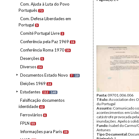
Com. Ajuda à Luta do Povo
Português
73
Com. Defesa Liberdades em
Portugal
9
Comité Portugal Livre
3
Conferência pela Paz 1969
16
Conferência Roma 1970
39
Deserções
5
Diversos
24
Documentos Estado Novo
7
10
Eleições 1969
24
Estudantes
112
140
Pasta:
09701.006.006
Título:
Association des O
Falsificação documentos
du Portugal
identidade
42
Assunto:
Comunicado so
acontecimentos em Lisbo
Ferroviários
6
catástrofe provocada pel
inundações. Apelo à solid
FPLN
55
Fundo:
Isabel do Carmo/
Antunes
Informações para Paris
39
Tipo Documental:
Docum
Página(s):
1