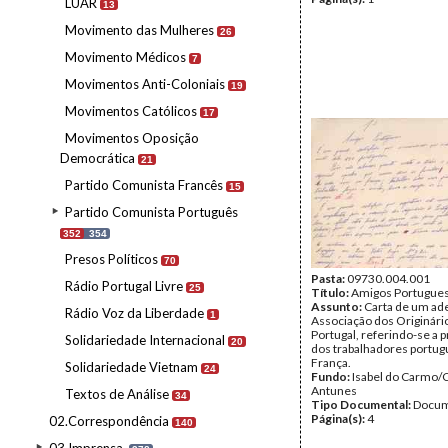
LUAR
13
Movimento das Mulheres
26
Movimento Médicos
7
Movimentos Anti-Coloniais
19
Movimentos Católicos
17
Movimentos Oposição
Democrática
21
Partido Comunista Francês
15
Partido Comunista Português
352
354
Presos Políticos
70
Pasta:
09730.004.001
Rádio Portugal Livre
25
Título:
Amigos Portugue
Assunto:
Carta de um ad
Rádio Voz da Liberdade
1
Associação dos Originári
Portugal, referindo-se a 
Solidariedade Internacional
20
dos trabalhadores portu
França.
Solidariedade Vietnam
24
Fundo:
Isabel do Carmo/
Antunes
Textos de Análise
34
Tipo Documental:
Docum
Página(s):
4
02.Correspondência
140