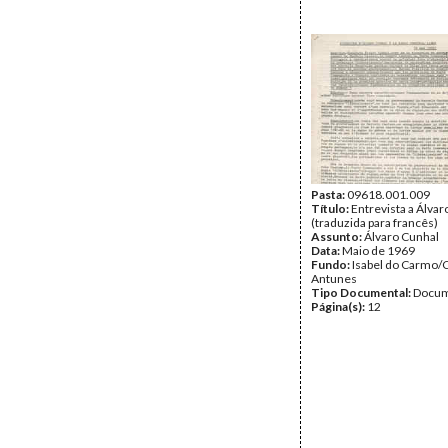
Pasta:
09618.001.009
Título:
Entrevista a Álvar
(traduzida para francês)
Assunto:
Álvaro Cunhal
Data:
Maio de 1969
Fundo:
Isabel do Carmo/
Antunes
Tipo Documental:
Docum
Página(s):
12