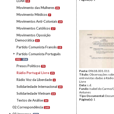
LUAR
13
Movimento das Mulheres
26
Movimento Médicos
7
Movimentos Anti-Coloniais
19
Movimentos Católicos
17
Movimentos Oposição
Democrática
21
Partido Comunista Francês
15
Partido Comunista Português
352
354
Presos Políticos
70
Pasta:
09618.001.011
Rádio Portugal Livre
25
Título:
Observações sob
entrevistas dadas à Rádio
Rádio Voz da Liberdade
1
Livre
Data:
s.d.
Solidariedade Internacional
20
Fundo:
Isabel do Carmo/
Antunes
Solidariedade Vietnam
24
Tipo Documental:
Docum
Página(s):
1
Textos de Análise
34
02.Correspondência
140