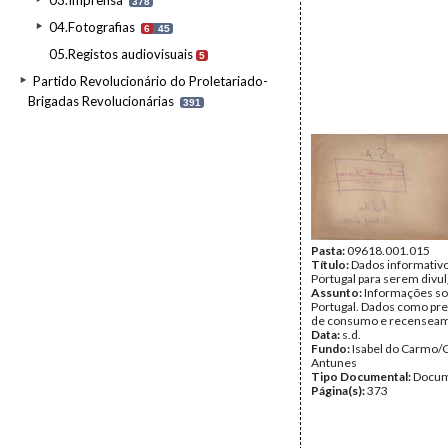
03.Imprensa
378
04.Fotografias
6
45
05.Registos audiovisuais
5
Partido Revolucionário do Proletariado-
Brigadas Revolucionárias
391
Pasta:
09618.001.015
Título:
Dados informativ
Portugal para serem divu
Assunto:
Informações so
Portugal. Dados como pr
de consumo e recenseam
Data:
s.d.
Fundo:
Isabel do Carmo/
Antunes
Tipo Documental:
Docum
Página(s):
373