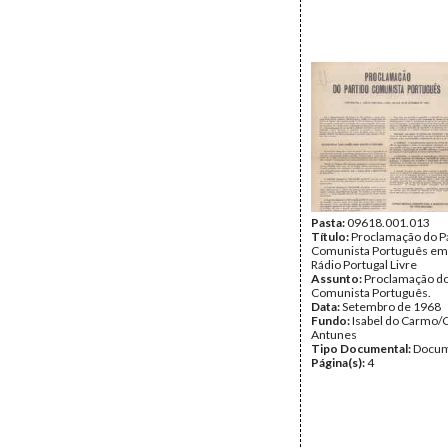
Pasta:
09618.001.013
Título:
Proclamação do P
Comunista Português emi
Rádio Portugal Livre
Assunto:
Proclamação do
Comunista Português.
Data:
Setembro de 1968
Fundo:
Isabel do Carmo/
Antunes
Tipo Documental:
Docum
Página(s):
4