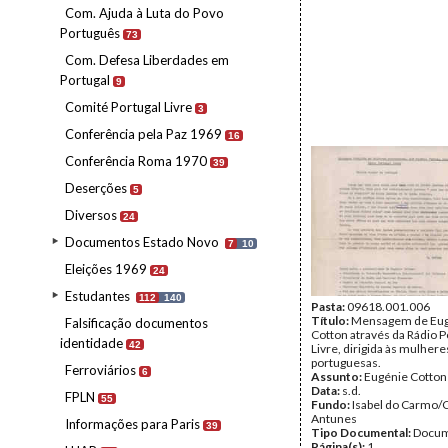
Com. Ajuda à Luta do Povo
Português
73
Com. Defesa Liberdades em
Portugal
9
Comité Portugal Livre
3
Conferência pela Paz 1969
16
Conferência Roma 1970
39
Deserções
5
Diversos
24
Documentos Estado Novo
7
10
Eleições 1969
24
Estudantes
112
140
Pasta:
09618.001.006
Título:
Mensagem de Eu
Falsificação documentos
Cotton através da Rádio P
identidade
42
Livre, dirigida às mulhere
portuguesas.
Ferroviários
6
Assunto:
Eugénie Cotton
Data:
s.d.
FPLN
55
Fundo:
Isabel do Carmo/
Antunes
Informações para Paris
39
Tipo Documental:
Docum
Página(s):
1