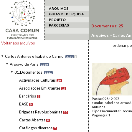
ARQUIVOS
GUIAS DE PESQUISA
PROJETO
PARCERIAS
Documentos:
25
Arquivos
>
Carlos An
Voltar aos arquivos
ordenar po
Carlos Antunes e Isabel do Carmo
2180
I
Arquivo de Paris
1789
01.Documentos
1221
Actividades Culturais
20
Associações Emigrantes
11
Bancários
2
Pasta:
09849.073
Fundo:
Isabel do Carmo/
BASE
9
Antunes
Tipo Documental:
Docum
Brigadas Revolucionárias
35
Página(s):
1
Cartas Abertas
6
Catálogos diversos
7