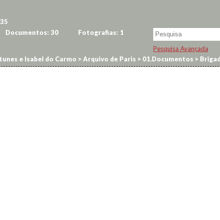
35
Documentos:
30
Fotografias:
1
Pesquisa Avançada
tunes e Isabel do Carmo
>
Arquivo de Paris
>
01.Documentos
>
Brigad