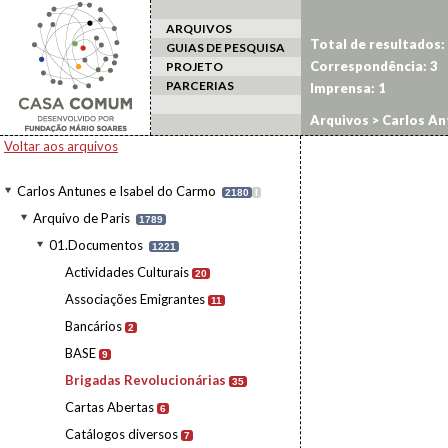
ARQUIVOS
Total de resultados:
GUIAS DE PESQUISA
Correspondência:
3
PROJETO
PARCERIAS
Imprensa:
1
Arquivos
>
Carlos An
Voltar aos arquivos
Carlos Antunes e Isabel do Carmo
2180
I
Arquivo de Paris
1789
01.Documentos
1221
Actividades Culturais
20
Associações Emigrantes
11
Bancários
2
BASE
9
Brigadas Revolucionárias
35
Cartas Abertas
6
Catálogos diversos
7