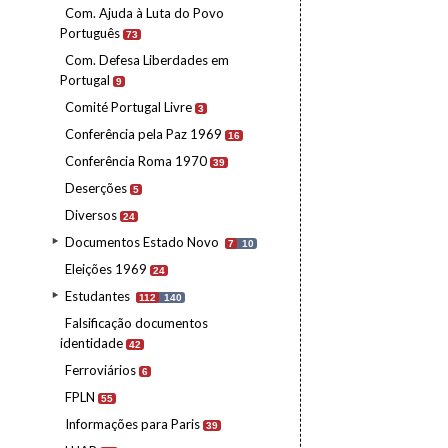
Com. Ajuda à Luta do Povo
Português
73
Com. Defesa Liberdades em
Portugal
9
Comité Portugal Livre
3
Conferência pela Paz 1969
16
Conferência Roma 1970
39
Deserções
5
Diversos
24
Documentos Estado Novo
7
10
Eleições 1969
24
Estudantes
112
140
Falsificação documentos
identidade
42
Ferroviários
6
FPLN
55
Informações para Paris
39