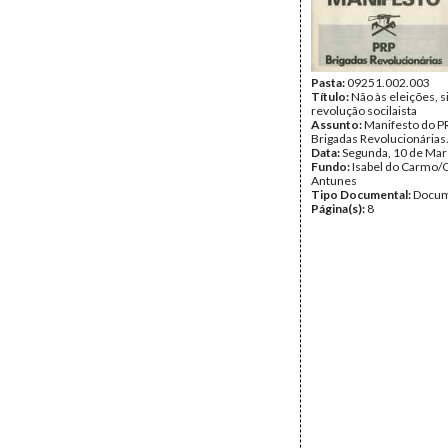
Pasta:
09251.002.003
Título:
Não às eleições, s
revolução socilaista
Assunto:
Manifesto do PR
Brigadas Revolucionárias
Data:
Segunda, 10 de Mar
Fundo:
Isabel do Carmo/
Antunes
Tipo Documental:
Docum
Página(s):
8