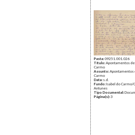
Pasta:
09251.001.026
Título:
Apontamentos de 
Carmo
Assunto:
Apontamentos d
Carmo
Data:
s.d.
Fundo:
Isabel do Carmo/
Antunes
Tipo Documental:
Docum
Página(s):
3