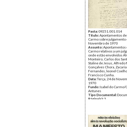
Pasta:
09251.001.014
Título:
Apontamentos de 
Carmo sobre julgamento
Novembro de 1970
Assunto:
Apontamentos d
Carmo relativos a um ju
onde estão envolvidos Ál
Monteiro, Carlos dos San
Staline de Jesus, Alfredo
Gonçalves Chora, Zacaria
Fernandes, leonel Coelho
Francisco Cunha.
Data:
Terça, 24 de Novem
1970
Fundo:
Isabel do Carmo/
Antunes
Tipo Documental:
Docum
Página(s):
3