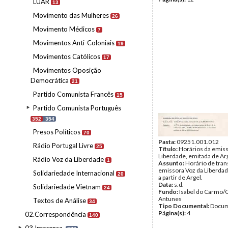
LUAR
13
Movimento das Mulheres
26
Movimento Médicos
7
Movimentos Anti-Coloniais
19
Movimentos Católicos
17
Movimentos Oposição
Democrática
21
Partido Comunista Francês
15
Partido Comunista Português
352
354
Presos Políticos
70
Pasta:
09251.001.012
Rádio Portugal Livre
25
Título:
Horários da emiss
Liberdade, emitada de Ar
Rádio Voz da Liberdade
1
Assunto:
Horário de tra
emissora Voz da Liberdad
Solidariedade Internacional
20
a partir de Argel.
Data:
s.d.
Solidariedade Vietnam
24
Fundo:
Isabel do Carmo/
Antunes
Textos de Análise
34
Tipo Documental:
Docum
Página(s):
4
02.Correspondência
140