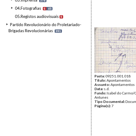
03.Imprensa
378
04.Fotografias
6
45
05.Registos audiovisuais
5
Partido Revolucionário do Proletariado-
Brigadas Revolucionárias
391
Pasta:
09251.001.018
Título:
Apontamentos
Assunto:
Apontamentos
Data:
s.d.
Fundo:
Isabel do Carmo/
Antunes
Tipo Documental:
Docum
Página(s):
7