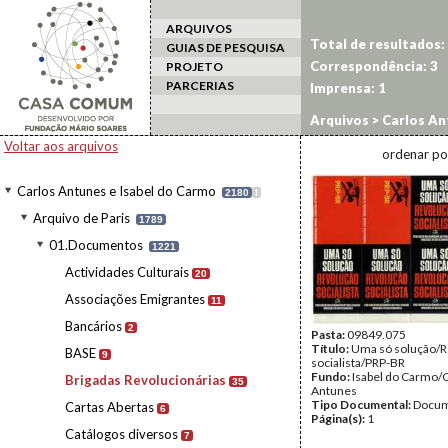
ARQUIVOS
Total de resultados:
GUIAS DE PESQUISA
Correspondência:
3
PROJETO
PARCERIAS
Imprensa:
1
Arquivos
>
Carlos An
Revolucionárias
Voltar aos arquivos
ordenar po
Carlos Antunes e Isabel do Carmo
2180
I
Arquivo de Paris
1789
01.Documentos
1221
Actividades Culturais
20
Associações Emigrantes
11
Bancários
2
Pasta:
09849.075
Título:
Uma só solução/R
BASE
9
socialista/PRP-BR
Fundo:
Isabel do Carmo/
Brigadas Revolucionárias
35
Antunes
Tipo Documental:
Docum
Cartas Abertas
6
Página(s):
1
Catálogos diversos
7