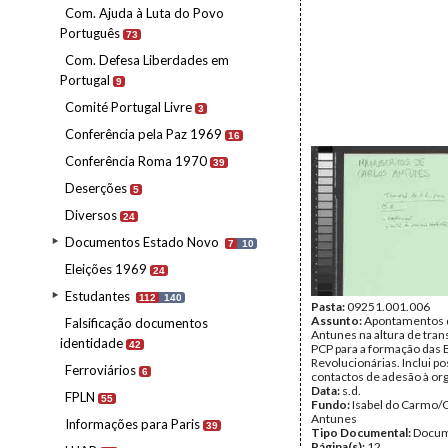
Com. Ajuda à Luta do Povo
Português
73
Com. Defesa Liberdades em
Portugal
9
Comité Portugal Livre
3
Conferência pela Paz 1969
16
Conferência Roma 1970
39
Deserções
5
Diversos
24
Documentos Estado Novo
7
10
Eleições 1969
24
Estudantes
112
140
Pasta:
09251.001.006
Assunto:
Apontamentos 
Falsificação documentos
Antunes na altura de tran
identidade
42
PCP para a formação das 
Revolucionárias. Inclui po
Ferroviários
6
contactos de adesão à or
Data:
s.d.
FPLN
55
Fundo:
Isabel do Carmo/
Antunes
Informações para Paris
39
Tipo Documental:
Docum
Página(s):
12