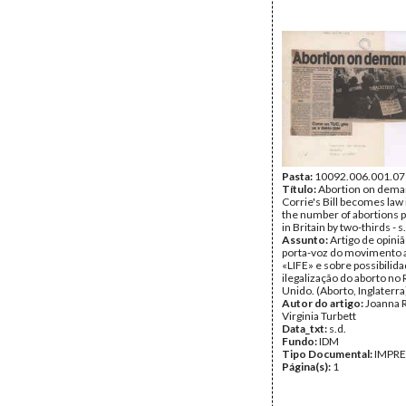
Pasta:
10092.006.001.07
Título:
Abortion on deman
Corrie's Bill becomes law i
the number of abortions
in Britain by two-thirds - s
Assunto:
Artigo de opini
porta-voz do movimento a
«LIFE» e sobre possibilid
ilegalização do aborto no
Unido. (Aborto, Inglaterra
Autor do artigo:
Joanna Ro
Virginia Turbett
Data_txt:
s.d.
Fundo:
IDM
Tipo Documental:
IMPR
Página(s):
1