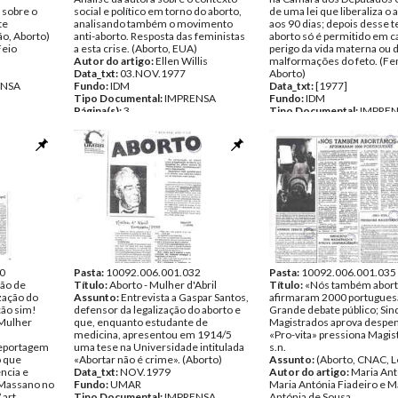
 sobre o
social e político em torno do aborto,
de uma lei que liberaliza o 
te
analisando também o movimento
aos 90 dias; depois desse 
o, Aborto)
anti-aborto. Resposta das feministas
aborto só é permitido em c
Feio
a esta crise. (Aborto, EUA)
perigo da vida materna ou 
Autor do artigo:
Ellen Willis
malformações do feto. (F
Data_txt:
03.NOV.1977
Aborto)
ENSA
Fundo:
IDM
Data_txt:
[1977]
Tipo Documental:
IMPRENSA
Fundo:
IDM
Página(s):
3
Tipo Documental:
IMPRE
Página(s):
1
0
Pasta:
10092.006.001.032
Pasta:
10092.006.001.035
ção de
Título:
Aborto - Mulher d'Abril
Título:
«Nós também abort
ização do
Assunto:
Entrevista a Gaspar Santos,
afirmaram 2000 portugues
ção sim!
defensor da legalização do aborto e
Grande debate público; Sin
 Mulher
que, enquanto estudante de
Magistrados aprova despen
medicina, apresentou em 1914/5
«Pro-vita» pressiona Magis
 reportagem
uma tese na Universidade intitulada
s.n.
o que
«Abortar não é crime». (Aborto)
Assunto:
(Aborto, CNAC, L
ncia e
Data_txt:
NOV.1979
Autor do artigo:
Maria Antó
 Massano no
Fundo:
UMAR
Maria Antónia Fiadeiro e M
 art.
Tipo Documental:
IMPRENSA
Antónia de Sousa