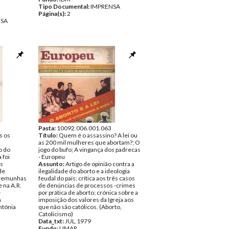
Tipo Documental:
IMPRENSA
Página(s):
2
NSA
Pasta:
10092.006.001.063
s os
Título:
Quem é o assassino? A lei ou
as 200 mil mulheres que abortam?; O
o do
jogo do bufo; A vingança dos padrecas
 foi
- Europeu
s
Assunto:
Artigo de opinião contra a
de
ilegalidade do aborto e a ideologia
stemunhas
feudal do país; crítica aos três casos
 na A.R.
de denúncias de processos -crimes
e
por prática de aborto; crónica sobre a
a
imposição dos valores da Igreja aos
ntónia
que não são católicos. (Aborto,
Catolicismo)
Data_txt:
JUL.1979
Fundo:
UMAR