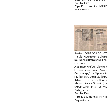
Fundo:
IDM
Tipo Documental:
IMPR
Página(s):
1
Pasta:
10092.006.001.07
Título:
Aborto em debate:
mulheres lutam pelo direi
corpo - s.n.
Assunto:
Artigo sobre o 
Internacional sobre Abort
Contracepção e Opressão
Mulheres», organizado p
(Movimento para a Contr
Aborto Livre e Gratuito). 
(Aborto, Feminismos, M
Data_txt:
s.d.
Fundo:
IDM
Tipo Documental:
IMPR
Página(s):
2