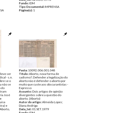
Fundo:
IDM
Tipo Documental:
IMPRENSA
NSA
Página(s):
1
Pasta:
10092.006.001.048
deve ser
Título:
Aborto, nova forma de
cal - s.n.
sadismo?; Defender a legalização do
bre se o
aborto não é defender o aborto por
u não se
muito que custe aos obscurantistas -
o do
Expresso
viram
Assunto:
Dois artigos de opinião
ria José
divergentes sobre a questão do
 e
aborto. (Aborto)
uisa
Autor do artigo:
Almeida Lopes;
ira) e
Diana Andriga
Aborto,
Data_txt:
01.SET.1979
Fundo:
IDM