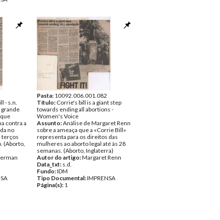
Pasta:
10092.006.001.082
ll - s.n.
Título:
Corrie's bill is a giant step
 grande
towards ending all abortions -
 que
Women's Voice
a contra a
Assunto:
Análise de Margaret Renn
ada no
sobre a ameaça que a «Corrie Bill»
s terços
representa para os direitos das
. (Aborto,
mulheres ao aborto legal até às 28
semanas. (Aborto, Inglaterra)
German
Autor do artigo:
Margaret Renn
Data_txt:
s.d.
Fundo:
IDM
NSA
Tipo Documental:
IMPRENSA
Página(s):
1