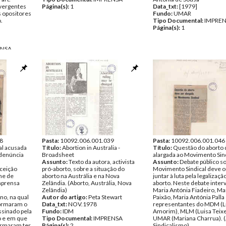
ivergentes
Página(s):
1
Data_txt:
[1979]
s opositores
Fundo:
UMAR
.
Tipo Documental:
IMPRE
Página(s):
1
ENSA
8
Pasta:
10092.006.001.039
Pasta:
10092.006.001.046
al acusada
Título:
Abortion in Australia -
Título:
Questão do aborto 
 denúncia
Broadsheet
alargada ao Movimento Sindi
Assunto:
Texto da autora, activista
Assunto:
Debate público so
nceição
pró-aborto, sobre a situação do
Movimento Sindical deve o
me de
aborto na Austrália e na Nova
juntar à luta pela legalizaçã
mprensa
Zelândia. (Aborto, Austrália, Nova
aborto. Neste debate inter
m
Zelândia)
Maria Antónia Fiadeiro, Ma
o, na qual
Autor do artigo:
Peta Stewart
Paixão, Maria Antónia Palla
ormaram o
Data_txt:
NOV.1978
representantes do MDM (L
ssinado pela
Fundo:
IDM
Amorim), MLM (Luisa Teixe
o e em que
Tipo Documental:
IMPRENSA
UMAR (Mariana Charrua). (
irmaram ter
Página(s):
2
Sindicalismo)