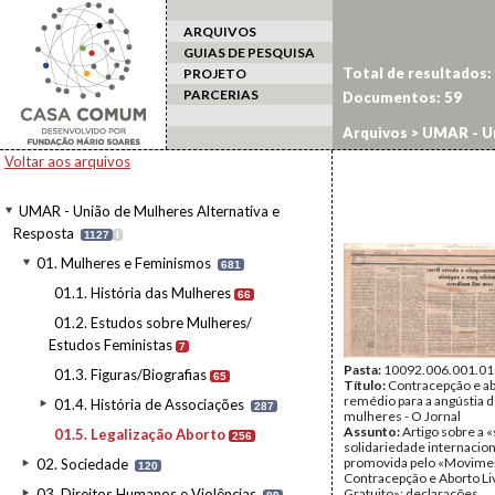
ARQUIVOS
GUIAS DE PESQUISA
Total de resultados:
PROJETO
PARCERIAS
Documentos:
59
Arquivos
>
UMAR - Un
Voltar aos arquivos
UMAR - União de Mulheres Alternativa e
Resposta
1127
I
01. Mulheres e Feminismos
681
01.1. História das Mulheres
66
01.2. Estudos sobre Mulheres/
Estudos Feministas
7
Pasta:
10092.006.001.01
01.3. Figuras/Biografias
65
Título:
Contracepção e abo
remédio para a angústia 
01.4. História de Associações
287
mulheres - O Jornal
Assunto:
Artigo sobre a
01.5. Legalização Aborto
256
solidariedade internacion
promovida pelo «Movimen
02. Sociedade
120
Contracepção e Aborto Li
03. Direitos Humanos e Violências
Gratuito»; declarações,