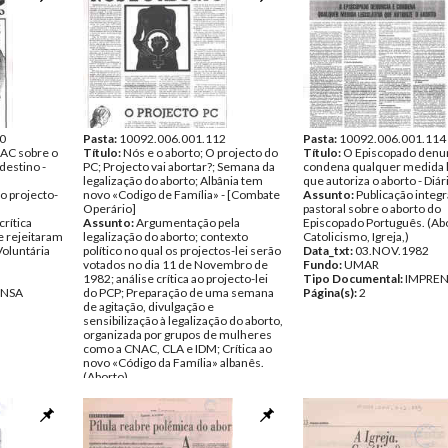
0
Pasta:
10092.006.001.112
Pasta:
10092.006.001.114
NAC sobre o
Título:
Nós e o aborto; O projecto do
Título:
O Episcopado denun
destino -
PC; Projecto vai abortar?; Semana da
condena qualquer medida l
legalização do aborto; Albânia tem
que autoriza o aborto - Diár
o projecto-
novo «Codigo de Família» - [Combate
Assunto:
Publicação integr
Operário]
pastoral sobre o aborto do
rítica
Assunto:
Argumentação pela
Episcopado Português. (Ab
e rejeitaram
legalização do aborto; contexto
Catolicismo, Igreja,)
Voluntária
político no qual os projectos-lei serão
Data_txt:
03.NOV.1982
votados no dia 11 de Novembro de
Fundo:
UMAR
1982; análise crítica ao projecto-lei
Tipo Documental:
IMPRE
ENSA
do PCP; Preparação de uma semana
Página(s):
2
de agitação, divulgação e
sensibilização à legalização do aborto,
organizada por grupos de mulheres
como a CNAC, CLA e IDM; Crítica ao
novo «Código da Família» albanês.
(Aborto)
Data_txt:
[1982]
Fundo:
UMAR
Tipo Documental:
IMPRENSA
Página(s):
2