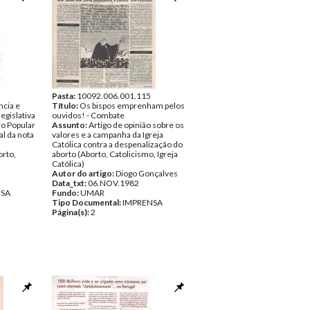
Pasta:
10092.006.001.115
cia e
Título:
Os bispos emprenham pelos
egislativa
ouvidos! - Combate
io Popular
Assunto:
Artigo de opinião sobre os
al da nota
valores e a campanha da Igreja
Católica contra a despenalização do
orto,
aborto (Aborto, Catolicismo, Igreja
Católica)
Autor do artigo:
Diogo Gonçalves
Data_txt:
06.NOV.1982
NSA
Fundo:
UMAR
Tipo Documental:
IMPRENSA
Página(s):
2