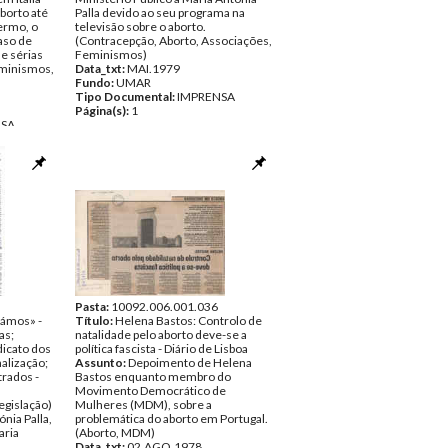
aborto até
Palla devido ao seu programa na
termo, o
televisão sobre o aborto.
aso de
(Contracepção, Aborto, Associações,
de sérias
Feminismos)
eminismos,
Data_txt:
MAI.1979
Fundo:
UMAR
Tipo Documental:
IMPRENSA
Página(s):
1
NSA
Pasta:
10092.006.001.036
ámos» -
Título:
Helena Bastos: Controlo de
as;
natalidade pelo aborto deve-se a
dicato dos
política fascista - Diário de Lisboa
alização;
Assunto:
Depoimento de Helena
trados -
Bastos enquanto membro do
Movimento Democrático de
egislação)
Mulheres (MDM), sobre a
nia Palla,
problemática do aborto em Portugal.
aria
(Aborto, MDM)
Data_txt:
02.AGO.1978