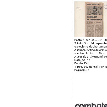
Pasta:
10092.006.001.08
Título:
Do médico para tod
o problema do abortamento
Assunto:
Artigo de opiniã
aborto voluntário. (Aborto
Autor do artigo:
Ramiro 
Data_txt:
s.d.
Fundo:
IDM
Tipo Documental:
IMPR
Página(s):
1