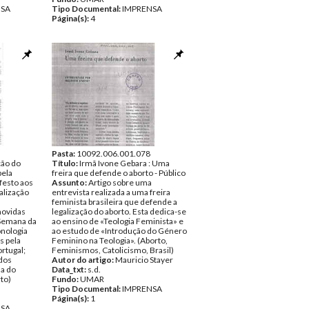
NSA
Tipo Documental:
IMPRENSA
Página(s):
4
Pasta:
10092.006.001.078
ção do
Título:
Irmã Ivone Gebara : Uma
pela
freira que defende o aborto - Público
festo aos
Assunto:
Artigo sobre uma
alização
entrevista realizada a uma freira
feminista brasileira que defende a
movidas
legalização do aborto. Esta dedica-se
«Semana da
ao ensino de «Teologia Feminista» e
onologia
ao estudo de «Introdução do Género
s pela
Feminino na Teologia». (Aborto,
rtugal;
Feminismos, Catolicismo, Brasil)
 dos
Autor do artigo:
Mauricio Stayer
a do
Data_txt:
s.d.
to)
Fundo:
UMAR
Tipo Documental:
IMPRENSA
Página(s):
1
NSA