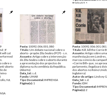
Página(s):
1
9
Pasta:
10092.006.001.080
Pasta:
10092.006.001.081
d ; If
Título:
Um debate nacional sobre o
Título:
Kill, kill the Corrie Bi
t will cut
aborto - propõe Zita Seabra (PCP) - s.n.
Assunto:
Artigo sobre uma
 performed
Assunto:
Artigo sobre a intervenção
manifestação em Londres,
.n.
de Zita Seabra sobre o aborto durante
marcou o início da campanh
ão sobre o
a apresentação dos projectos de
«Corrie Bill» que, se aprov
nti-aborto
diploma na Assembleia da República.
parlamento, ilegalizará doi
ade de
(Aborto)
dos abortos no Reino Unido
 Reino
Data_txt:
s.d.
Inglaterra)
)
Fundo:
UMAR
Autor do artigo:
Lindsey 
llo, fot.
Tipo Documental:
IMPRENSA
Data_txt:
s.d.
Página(s):
1
Fundo:
IDM
Tipo Documental:
IMPRE
Página(s):
2
ENSA