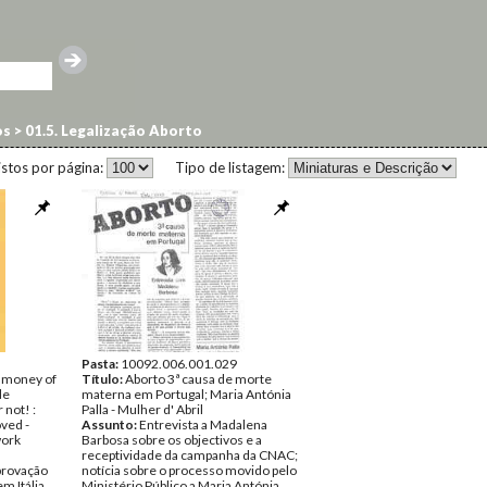
os
>
01.5. Legalização Aborto
istos por página:
Tipo de listagem:
Pasta:
10092.006.001.029
 money of
Título:
Aborto 3ª causa de morte
de
materna em Portugal; Maria Antónia
 not! :
Palla - Mulher d' Abril
oved -
Assunto:
Entrevista a Madalena
work
Barbosa sobre os objectivos e a
receptividade da campanha da CNAC;
aprovação
notícia sobre o processo movido pelo
m Itália
Ministério Público a Maria Antónia