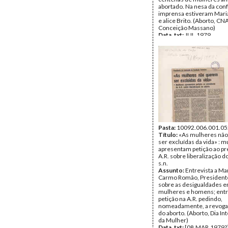
abortado. Na nesa da con
imprensa estiveram Mari
e alice Brito. (Aborto, CN
Conceição Massano)
Data_txt:
JUL.1979
Fundo:
IDM
Tipo Documental:
IMPR
Página(s):
1
Pasta:
10092.006.001.05
Título:
«As mulheres nã
ser excluídas da vida» : 
apresentam petição ao pr
A.R. sobre liberalização do
s.n.
Assunto:
Entrevista a Ma
Carmo Romão, Presidente
sobre as desigualdades e
mulheres e homens; ent
petição na A.R. pedindo,
nomeadamente, a revogaç
do aborto. (Aborto, Dia In
da Mulher)
Data_txt:
[08.MAR.1979?