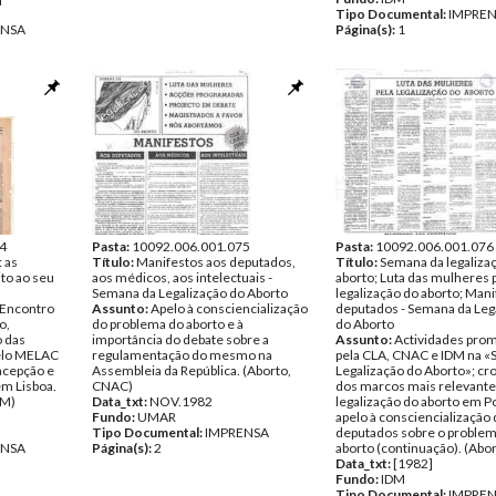
Tipo Documental:
IMPRE
ENSA
Página(s):
1
4
Pasta:
10092.006.001.075
Pasta:
10092.006.001.076
 as
Título:
Manifestos aos deputados,
Título:
Semana da legaliza
to ao seu
aos médicos, aos intelectuais -
aborto; Luta das mulheres 
Semana da Legalização do Aborto
legalização do aborto; Mani
«Encontro
Assunto:
Apelo à consciencialização
deputados - Semana da Leg
o,
do problema do aborto e à
do Aborto
 das
importância do debate sobre a
Assunto:
Actividades pro
elo MELAC
regulamentação do mesmo na
pela CLA, CNAC e IDM na 
acepção e
Assembleia da República. (Aborto,
Legalização do Aborto»; cr
em Lisboa.
CNAC)
dos marcos mais relevante
LM)
Data_txt:
NOV.1982
legalização do aborto em Po
Fundo:
UMAR
apelo à consciencialização
Tipo Documental:
IMPRENSA
deputados sobre o problem
ENSA
Página(s):
2
aborto (continuação). (Abor
Data_txt:
[1982]
Fundo:
IDM
Tipo Documental:
IMPRE