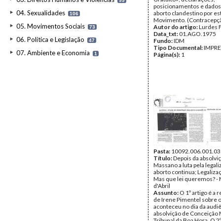
99
posicionamentos e dados
04. Sexualidades
aborto clandestino por es
106
Movimento. (Contracepçã
05. Movimentos Sociais
Autor do artigo:
Lurdes 
73
Data_txt:
01.AGO.1975
06. Política e Legislação
Fundo:
IDM
47
Tipo Documental:
IMPR
07. Ambiente e Economia
1
Página(s):
1
Pasta:
10092.006.001.03
Título:
Depois da absolvi
Massano a luta pela legal
aborto continua; Legaliza
Mas que lei queremos? -
d'Abril
Assunto:
O 1º artigo é a
de Irene Pimentel sobre 
aconteceu no dia da audiê
absolvição de Conceição
Tribunal da Boa Hora. O 2º