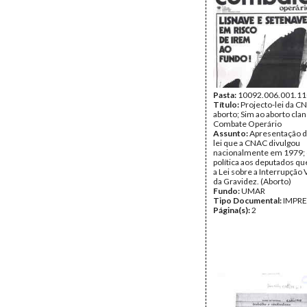
Pasta:
10092.006.001.11
Título:
Projecto-lei da C
aborto; Sim ao aborto clan
Combate Operário
Assunto:
Apresentação d
lei que a CNAC divulgou
nacionalmente em 1979; c
política aos deputados qu
a Lei sobre a Interrupção 
da Gravidez. (Aborto)
Fundo:
UMAR
Tipo Documental:
IMPR
Página(s):
2