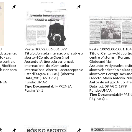
3
Pasta:
10092.006.001.099
Pasta:
10092.006.001.104
a a gente :
Título:
Jornada internacional sobre o
Título:
Century-old abortio
 - s.n.
aborto - [Combate Operário]
centre of storm in Portugal
o contra o
Assunto:
Artigo sobre a jornada
Globe and Mail
, Bioética)
internacional da «Campanha
Assunto:
Artigo sobre a si
da Fonseca
Internacional Aborto, Contracepção e
aborto clandestino e a luta 
Esterilização» (CICAS). (Aborto)
aborto em Portugal nos an
Data_txt:
[JAN.1981]
(Aborto, Maria Antónia Pall
ENSA
Fundo:
UMAR
Autor do artigo:
Jill Jolliffe
Tipo Documental:
IMPRENSA
Data_txt:
09.AGO.1979
Página(s):
1
Fundo:
UMAR
Tipo Documental:
IMPRE
Página(s):
1