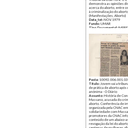
demonstra as opiniões d
acerca do aborto, entre o
à criminalização do aborto
(Manifestações, Aborto)
Data_txt:
NOV.1979
Fundo:
UMAR
Tipo Documental:
IMPR
Página(s):
2
Pasta:
10092.006.001.03
Título:
Jovem vai a tribun
de prática de aborto após
anónima - O Diário
Assunto:
História de Co
Massano, acusada do cri
aborto. Conferência de i
organizada pela CNAC e
solidariedade com Massan
promotores da CNAC inf
conteúdo de um abaixo-a
revogação da lei do abort
centenas de mulheres af