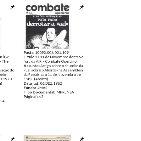
Pasta:
10092.006.001.109
n law
Título:
O 11 de Novembro dentro e
 - The
fora da A.R. - Combate Operário
Assunto:
Artigo sobre o chumbo da
tuação do
«Lei sobre o Aborto» na Assembleia
pelo
da República a 11 de Novembro de
os 1970.
1982. (Aborto)
a)
Data_txt:
06.DEZ.1982
Fundo:
UMAR
Tipo Documental:
IMPRENSA
Página(s):
2
NSA