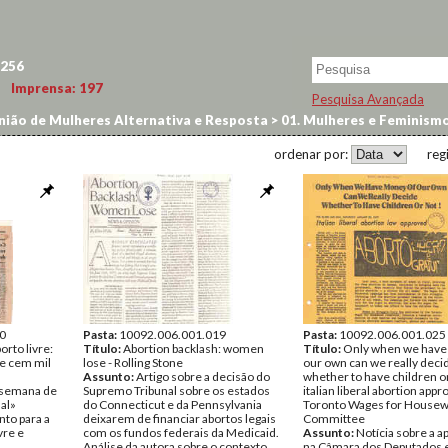
256
Imprensa:
197
Pesquisa Avançada
ião de Mulheres Alternativa e Resposta
>
01. Mulheres e Feminism
ordenar por:
reg
0
Pasta:
10092.006.001.019
Pasta:
10092.006.001.025
rto livre:
Título:
Abortion backlash: women
Título:
Only when we have
de cem mil
lose - Rolling Stone
our own can we really deci
Assunto:
Artigo sobre a decisão do
whether to have children or
 «semana de
Supremo Tribunal sobre os estados
italian liberal abortion appr
al»
do Connecticut e da Pennsylvania
Toronto Wages for House
to para a
deixarem de financiar abortos legais
Committee
vre e
com os fundos federais da Medicaid.
Assunto:
Notícia sobre a 
Análise da autora sobre o contexto
na Câmara dos Deputados e