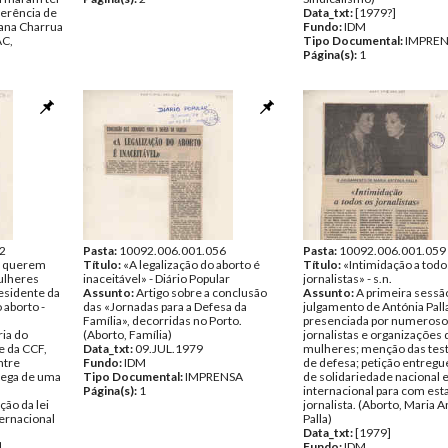
ferência de
Data_txt:
[1979?]
ana Charrua
Fundo:
IDM
AC,
Tipo Documental:
IMPRE
Página(s):
1
ENSA
2
Pasta:
10092.006.001.056
Pasta:
10092.006.001.059
o querem
Título:
«A legalização do aborto é
Título:
«Intimidação a todo
mulheres
inaceitável» - Diário Popular
jornalistas» - s.n.
esidente da
Assunto:
Artigo sobre a conclusão
Assunto:
A primeira sessã
 aborto -
das «Jornadas para a Defesa da
julgamento de Antónia Palla
Família», decorridas no Porto.
presenciada por numeroso
ria do
(Aborto, Família)
jornalistas e organizações 
 da CCF,
Data_txt:
09.JUL.1979
mulheres; menção das te
ntre
Fundo:
IDM
de defesa; petição entregue
rega de uma
Tipo Documental:
IMPRENSA
de solidariedade nacional 
Página(s):
1
internacional para com est
ão da lei
jornalista. (Aborto, Maria A
ternacional
Palla)
Data_txt:
[1979]
]
Fundo:
IDM