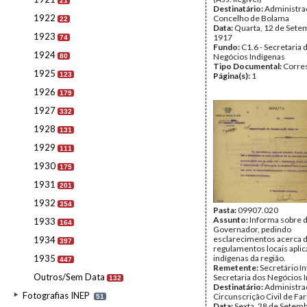
21
Destinatário:
Administra
1922
Concelho de Bolama
22
Data:
Quarta, 12 de Sete
1923
1917
74
Fundo:
C1.6 - Secretaria 
1924
Negócios Indígenas
80
Tipo Documental:
Corre
1925
123
Página(s):
1
1926
179
1927
332
1928
131
1929
111
1930
175
1931
201
1932
354
Pasta:
09907.020
Assunto:
Informa sobre 
1933
164
Governador, pedindo
esclarecimentos acerca 
1934
397
regulamentos locais apli
1935
indígenas da região.
447
Remetente:
Secretário In
Outros/Sem Data
Secretaria dos Negócios 
132
Destinatário:
Administra
Fotografias INEP
Circunscrição Civil de Fa
51
Data:
Sexta, 28 de Setem