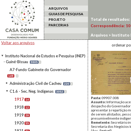
ARQUIVOS
GUIAS DE PESQUISA
Total de resultados:
PROJETO
PARCERIAS
Correspondência:
10
Arquivos
>
Instituto 
1917
Voltar aos arquivos
ordenar po
Instituto Nacional de Estudos e Pesquisa (INEP)
- Guiné-Bissau
5905
I
A7-Fundo Gabinete do Governador
149
I
Administração Civil de Cacheu
220
I
C1.6 - Sec. Neg. Indígenas
3052
I
Pasta:
09907.008
1917
14
Assunto:
Informação ace
despacho do Governador
1918
12
apresentar à repartição mil
de serem alistados, pess
1919
28
presumivelmente indígen
Remetente:
Secretário in
1920
55
Secretaria dos Negócios 
1921
(Ass. ilegível)