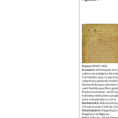
Pasta:
09907.009
Assunto:
Infomação ao 
sobre um indigena de no
Fernandes que se aprese
repartição pedindo medi
declarando que não tem 
nem familia que lhes pud
Posteriormente, verifico
individuo tinha bens próp
uma solução para o caso.
Remetente:
Administraç
Circunscrição Civil de C
Destinatário:
Repartição
Negócios Indígenas
Data:
Sábado, 29 de Dez