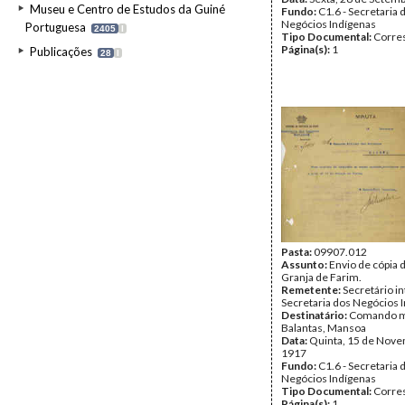
Museu e Centro de Estudos da Guiné
Fundo:
C1.6 - Secretaria 
Negócios Indígenas
Portuguesa
2405
I
Tipo Documental:
Corre
Página(s):
1
Publicações
28
I
Pasta:
09907.012
Assunto:
Envio de cópia 
Granja de Farim.
Remetente:
Secretário in
Secretaria dos Negócios 
Destinatário:
Comando mi
Balantas, Mansoa
Data:
Quinta, 15 de Nov
1917
Fundo:
C1.6 - Secretaria 
Negócios Indígenas
Tipo Documental:
Corre
Página(s):
1