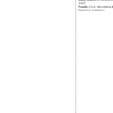
1917
Fundo:
C1.6 - Secretaria 
Negócios Indígenas
Tipo Documental:
Corre
Página(s):
2