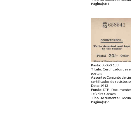
Página(s):
1
Pasta:
08080.133
Título:
Certificados de re
postais
Assunto:
Conjunto de ci
certificados de registos p
Data:
1913
Fundo:
DTE - Documento
Teixeira Gomes
Tipo Documental:
Docum
Página(s):
6