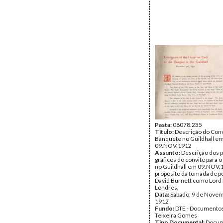
Pasta:
08078.235
Título:
Descrição do Conv
Banquete no Guildhall e
09.NOV.1912
Assunto:
Descrição dos
gráficos do convite para 
no Guildhall em 09.NOV.1
propósito da tomada de po
David Burnett como Lord
Londres.
Data:
Sábado, 9 de Nove
1912
Fundo:
DTE - Documento
Teixeira Gomes
Tipo Documental:
Docum