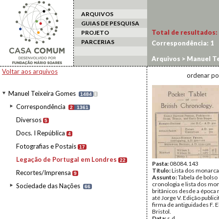
ARQUIVOS
GUIAS DE PESQUISA
Total de resultados:
PROJETO
PARCERIAS
Correspondência:
1
Arquivos
>
Manuel Te
Voltar aos arquivos
ordenar po
Manuel Teixeira Gomes
1484
I
Correspondência
2
1361
Diversos
5
Docs. I República
4
Fotografias e Postais
17
Legação de Portugal em Londres
22
Pasta:
08084.143
Título:
Lista dos monarca
Recortes/Imprensa
9
Assunto:
Tabela de bols
cronologia e lista dos mo
Sociedade das Nações
66
britânicos desde a época
até Jorge V. Edição publici
firma de antiguidades F. El
Bristol.
Data:
s.d.