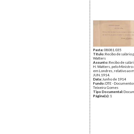
Pasta:
08081.035
Título:
Recibo de salário p
Watters
Assunto:
Recibo de salári
H. Watters, pelo Ministro
em Londres, relativo ao 
JUN.1914.
Data:
Junho de 1914
Fundo:
DTE - Documento
Teixeira Gomes
Tipo Documental:
Docum
Página(s):
1