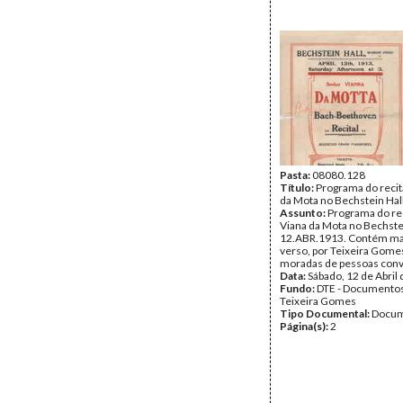
Pasta:
08080.128
Título:
Programa do recit
da Mota no Bechstein Hal
Assunto:
Programa do rec
Viana da Mota no Bechste
12.ABR.1913. Contém ma
verso, por Teixeira Gome
moradas de pessoas conv
Data:
Sábado, 12 de Abril
Fundo:
DTE - Documento
Teixeira Gomes
Tipo Documental:
Docum
Página(s):
2