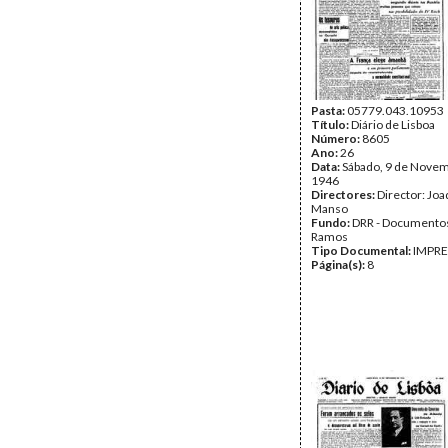
Pasta:
05779.043.10953
Título:
Diário de Lisboa
Número:
8605
Ano:
26
Data:
Sábado, 9 de Nove
1946
Directores:
Director: Jo
Manso
Fundo:
DRR - Documentos
Ramos
Tipo Documental:
IMPR
Página(s):
8