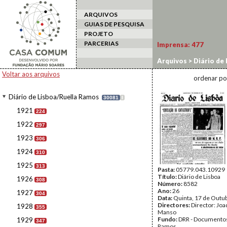
ARQUIVOS
GUIAS DE PESQUISA
PROJETO
PARCERIAS
Imprensa:
477
Arquivos
>
Diário de
Voltar aos arquivos
ordenar po
Diário de Lisboa/Ruella Ramos
30081
I
1921
224
1922
297
1923
306
1924
310
1925
313
Pasta:
05779.043.10929
Título:
Diário de Lisboa
1926
308
Número:
8582
Ano:
26
1927
304
Data:
Quinta, 17 de Outu
Directores:
Director: Jo
1928
355
Manso
Fundo:
DRR - Documentos
1929
347
Ramos