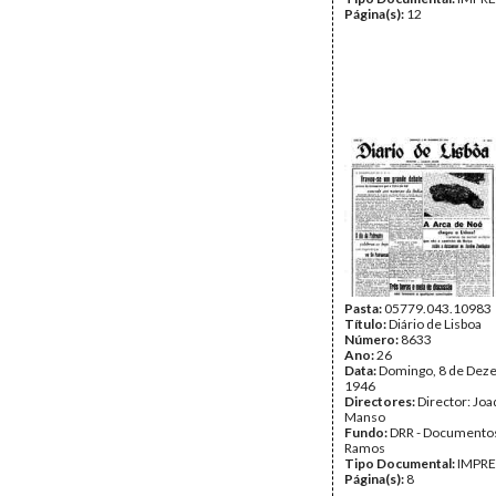
Página(s):
12
Pasta:
05779.043.10983
Título:
Diário de Lisboa
Número:
8633
Ano:
26
Data:
Domingo, 8 de Dez
1946
Directores:
Director: Jo
Manso
Fundo:
DRR - Documentos
Ramos
Tipo Documental:
IMPR
Página(s):
8