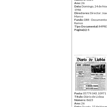
Ano:
26
Data:
Domingo, 24 de No
1946
Directores:
Director: Jo
Manso
Fundo:
DRR - Documentos
Ramos
Tipo Documental:
IMPR
Página(s):
8
Pasta:
05779.043.10971
Título:
Diário de Lisboa
Número:
8623
Ano:
26
Data:
Quarta, 27 de Nov