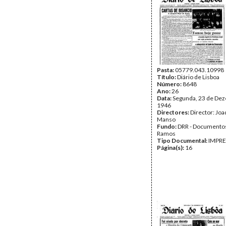
Pasta:
05779.043.10998
Título:
Diário de Lisboa
Número:
8648
Ano:
26
Data:
Segunda, 23 de De
1946
Directores:
Director: Jo
Manso
Fundo:
DRR - Documentos
Ramos
Tipo Documental:
IMPR
Página(s):
16