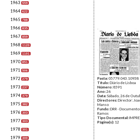
1963
559
1964
622
1965
788
1966
835
1967
859
1968
1120
1969
1101
1970
851
1971
506
1972
Pasta:
05779.043.10938
279
Título:
Diário de Lisboa
1973
Número:
8591
237
Ano:
26
1974
Data:
Sábado, 26 de Outu
379
Directores:
Director: Jo
1975
Manso
382
Fundo:
DRR - Documentos
1976
303
Ramos
Tipo Documental:
IMPR
1977
303
Página(s):
12
1978
301
1979
300