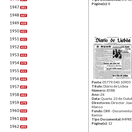
Página(s):
8
1947
381
1948
447
1949
428
1950
421
1951
421
1952
419
1953
413
1954
378
1955
411
1956
444
Pasta:
05779.043.10935
Título:
Diário de Lisboa
1957
457
Número:
8588
1958
Ano:
26
462
Data:
Quarta, 23 de Outu
1959
Directores:
Director: Jo
479
Manso
1960
Fundo:
DRR - Documentos
518
Ramos
1961
Tipo Documental:
IMPR
531
Página(s):
12
1962
495