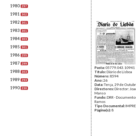
1980
297
1981
302
1982
301
1983
301
1984
303
1985
301
1986
255
1987
299
Pasta:
05779.043.10941
1988
Título:
Diário de Lisboa
303
Número:
8594
1989
Ano:
26
293
Data:
Terça, 29 de Outub
1990
230
Directores:
Director: Jo
Manso
Fundo:
DRR - Documentos
Ramos
Tipo Documental:
IMPR
Página(s):
8