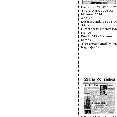
Pasta:
05779.043.10962
Título:
Diário de Lisboa
Número:
8614
Ano:
26
Data:
Segunda, 18 de No
1946
Directores:
Director: Jo
Manso
Fundo:
DRR - Documentos
Ramos
Tipo Documental:
IMPR
Página(s):
12
Pasta:
05779.043.10965