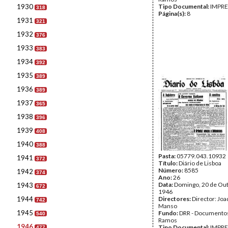
1930
Tipo Documental:
IMPR
318
Página(s):
8
1931
321
1932
376
1933
383
1934
392
1935
389
1936
389
1937
365
1938
396
1939
408
1940
388
Pasta:
05779.043.10932
1941
372
Título:
Diário de Lisboa
Número:
8585
1942
374
Ano:
26
Data:
Domingo, 20 de Ou
1943
672
1946
1944
Directores:
Director: Jo
742
Manso
1945
Fundo:
DRR - Documentos
540
Ramos
1946
Tipo Documental:
IMPR
477