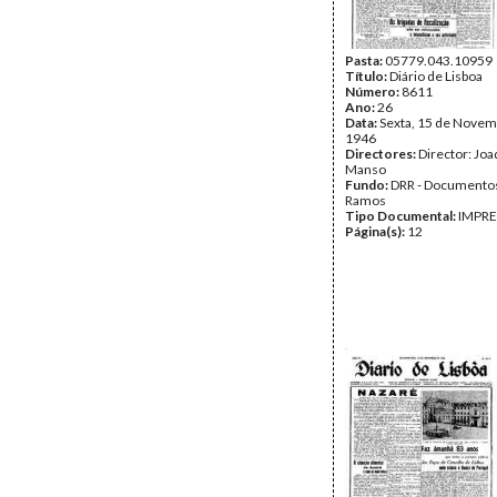
Pasta:
05779.043.10959
Título:
Diário de Lisboa
Número:
8611
Ano:
26
Data:
Sexta, 15 de Novem
1946
Directores:
Director: Jo
Manso
Fundo:
DRR - Documentos
Ramos
Tipo Documental:
IMPR
Página(s):
12