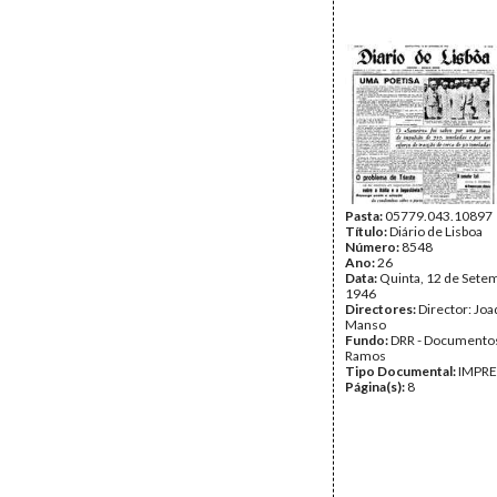
Pasta:
05779.043.10897
Título:
Diário de Lisboa
Número:
8548
Ano:
26
Data:
Quinta, 12 de Sete
1946
Directores:
Director: Jo
Manso
Fundo:
DRR - Documentos
Ramos
Tipo Documental:
IMPR
Página(s):
8