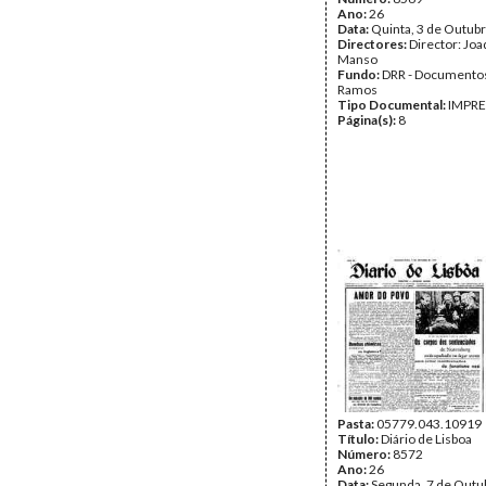
Ano:
26
Data:
Quinta, 3 de Outub
Directores:
Director: Jo
Manso
Fundo:
DRR - Documentos
Ramos
Tipo Documental:
IMPR
Página(s):
8
Pasta:
05779.043.10919
Título:
Diário de Lisboa
Número:
8572
Ano:
26
Data:
Segunda, 7 de Outu