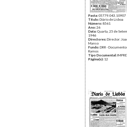
Pasta:
05779.043.10907
Título:
Diário de Lisboa
Número:
8561
Ano:
26
Data:
Quarta, 25 de Sete
1946
Directores:
Director: Jo
Manso
Fundo:
DRR - Documentos
Ramos
Tipo Documental:
IMPR
Página(s):
12