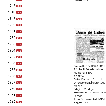
1947
381
1948
447
1949
428
1950
421
1951
421
1952
419
1953
413
1954
378
1955
411
1956
444
Pasta:
05779.043.10840
Título:
Diário de Lisboa
1957
457
Número:
8492
1958
Ano:
26
462
Data:
Quinta, 18 de Julho
1959
Directores:
Director: Jo
479
Manso
1960
Edição:
2ª edição
518
Fundo:
DRR - Documentos
1961
Ramos
531
Tipo Documental:
IMPR
1962
495
Página(s):
8