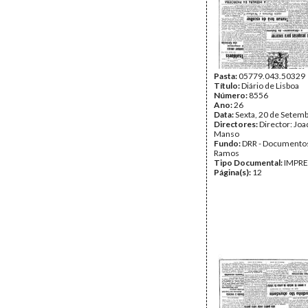
Pasta:
05779.043.50329
Título:
Diário de Lisboa
Número:
8556
Ano:
26
Data:
Sexta, 20 de Setem
Directores:
Director: Jo
Manso
Fundo:
DRR - Documentos
Ramos
Tipo Documental:
IMPR
Página(s):
12