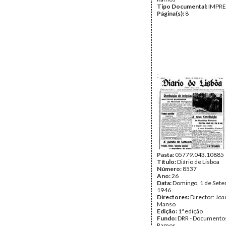
Tipo Documental:
IMPR
Página(s):
8
Pasta:
05779.043.10885
Título:
Diário de Lisboa
Número:
8537
Ano:
26
Data:
Domingo, 1 de Set
1946
Directores:
Director: Jo
Manso
Edição:
1ª edição
Fundo:
DRR - Documentos
Ramos