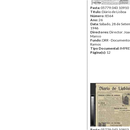
Pasta:
05779.043.10910
Título:
Diário de Lisboa
Número:
8564
Ano:
26
Data:
Sábado, 28 de Sete
1946
Directores:
Director: Jo
Manso
Fundo:
DRR - Documentos
Ramos
Tipo Documental:
IMPR
Página(s):
12
Pasta:
05779.043.10913