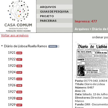
ARQUIVOS
GUIAS DE PESQUISA
PROJETO
PARCERIAS
Imprensa:
477
Arquivos
>
Diário de
Voltar aos arquivos
ordenar po
Diário de Lisboa/Ruella Ramos
30081
I
1921
224
1922
297
1923
306
1924
310
1925
313
Pasta:
05779.043.10834
Título:
Diário de Lisboa
1926
308
Número:
8487
Ano:
26
1927
304
Data:
Sábado, 13 de Julho
Directores:
Director: Jo
1928
355
Manso
Fundo:
DRR - Documentos
1929
347
Ramos