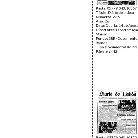
Pasta:
05779.043.10867
Título:
Diário de Lisboa
Número:
8519
Ano:
26
Data:
Quarta, 14 de Agos
Directores:
Director: Jo
Manso
Fundo:
DRR - Documentos
Ramos
Tipo Documental:
IMPR
Página(s):
12
Pasta:
05779.043.10870