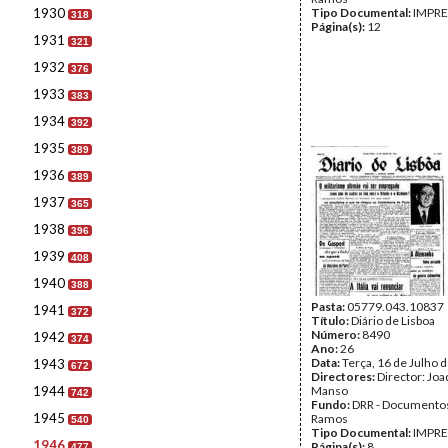
1930
Tipo Documental:
IMPR
318
Página(s):
12
1931
321
1932
376
1933
383
1934
392
1935
389
1936
389
1937
365
1938
396
1939
408
1940
388
Pasta:
05779.043.10837
1941
372
Título:
Diário de Lisboa
Número:
8490
1942
374
Ano:
26
Data:
Terça, 16 de Julho 
1943
672
Directores:
Director: Jo
1944
Manso
742
Fundo:
DRR - Documentos
1945
Ramos
540
Tipo Documental:
IMPR
1946
Página(s):
8
477