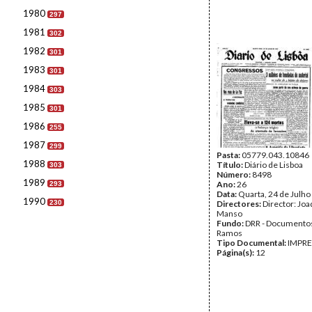
1980
297
1981
302
1982
301
1983
301
1984
303
1985
301
1986
255
1987
299
Pasta:
05779.043.10846
1988
Título:
Diário de Lisboa
303
Número:
8498
1989
Ano:
26
293
Data:
Quarta, 24 de Julho
1990
230
Directores:
Director: Jo
Manso
Fundo:
DRR - Documentos
Ramos
Tipo Documental:
IMPR
Página(s):
12