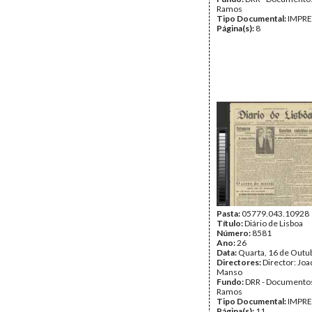
Ramos
Tipo Documental:
IMPR
Página(s):
8
Pasta:
05779.043.10928
Título:
Diário de Lisboa
Número:
8581
Ano:
26
Data:
Quarta, 16 de Outu
Directores:
Director: Jo
Manso
Fundo:
DRR - Documentos
Ramos
Tipo Documental:
IMPR
Página(s):
11