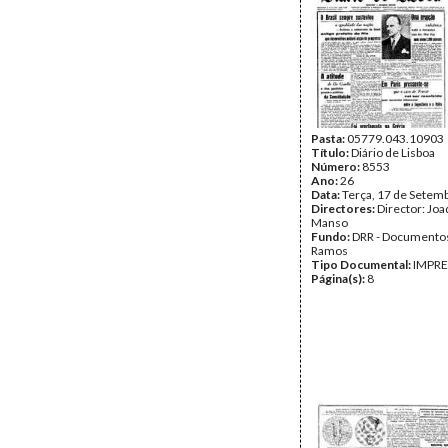
Pasta:
05779.043.10903
Título:
Diário de Lisboa
Número:
8553
Ano:
26
Data:
Terça, 17 de Setem
Directores:
Director: Jo
Manso
Fundo:
DRR - Documentos
Ramos
Tipo Documental:
IMPR
Página(s):
8