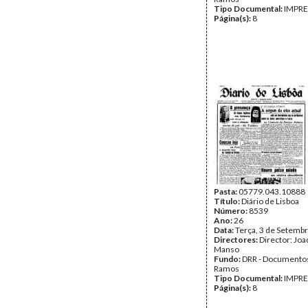
Tipo Documental:
IMPR
Página(s):
8
Pasta:
05779.043.10888
Título:
Diário de Lisboa
Número:
8539
Ano:
26
Data:
Terça, 3 de Setemb
Directores:
Director: Jo
Manso
Fundo:
DRR - Documentos
Ramos
Tipo Documental:
IMPR
Página(s):
8