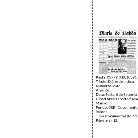
Pasta:
05779.043.10891
Título:
Diário de Lisboa
Número:
8542
Ano:
26
Data:
Sexta, 6 de Setemb
Directores:
Director: Jo
Manso
Fundo:
DRR - Documentos
Ramos
Tipo Documental:
IMPR
Página(s):
12