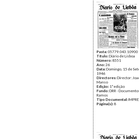
Pasta:
05779.043.10900
Título:
Diário de Lisboa
Número:
8551
Ano:
26
Data:
Domingo, 15 de Se
1946
Directores:
Director: Jo
Manso
Edição:
1ª edição
Fundo:
DRR - Documentos
Ramos
Tipo Documental:
IMPR
Página(s):
8