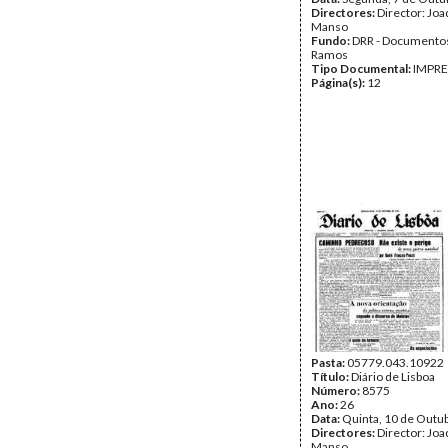
Directores:
Director: Jo
Manso
Fundo:
DRR - Documentos
Ramos
Tipo Documental:
IMPR
Página(s):
12
Pasta:
05779.043.10922
Título:
Diário de Lisboa
Número:
8575
Ano:
26
Data:
Quinta, 10 de Outu
Directores:
Director: Jo
Manso