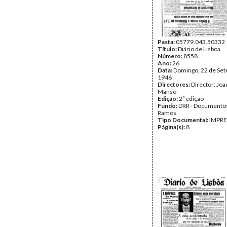
Pasta:
05779.043.50332
Título:
Diário de Lisboa
Número:
8558
Ano:
26
Data:
Domingo, 22 de Se
1946
Directores:
Director: Jo
Manso
Edição:
2ª edição
Fundo:
DRR - Documentos
Ramos
Tipo Documental:
IMPR
Página(s):
8