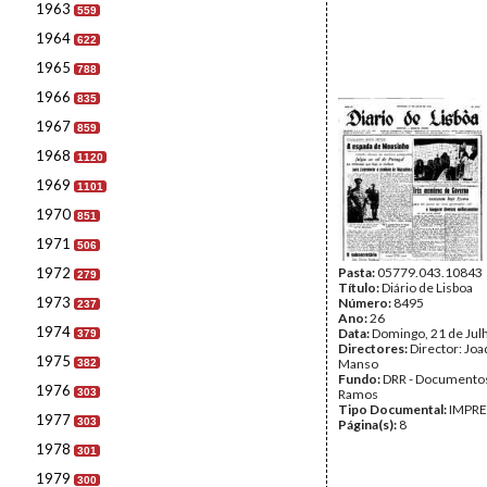
1963
559
1964
622
1965
788
1966
835
1967
859
1968
1120
1969
1101
1970
851
1971
506
1972
Pasta:
05779.043.10843
279
Título:
Diário de Lisboa
1973
Número:
8495
237
Ano:
26
1974
Data:
Domingo, 21 de Jul
379
Directores:
Director: Jo
1975
Manso
382
Fundo:
DRR - Documentos
1976
303
Ramos
Tipo Documental:
IMPR
1977
303
Página(s):
8
1978
301
1979
300