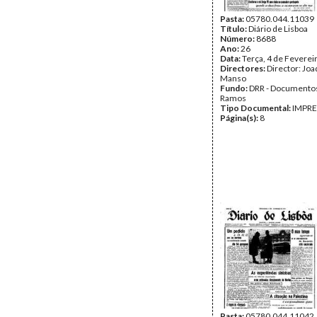
Pasta:
05780.044.11039
Título:
Diário de Lisboa
Número:
8688
Ano:
26
Data:
Terça, 4 de Feverei
Directores:
Director: Jo
Manso
Fundo:
DRR - Documentos
Ramos
Tipo Documental:
IMPR
Página(s):
8
Pasta:
05780.044.11042