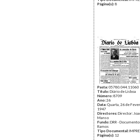
Página(s):
8
Pasta:
05780.044.11060
Título:
Diário de Lisboa
Número:
8709
Ano:
26
Data:
Quarta, 26 de Fever
1947
Directores:
Director: Jo
Manso
Fundo:
DRR - Documentos
Ramos
Tipo Documental:
IMPR
Página(s):
12