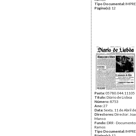
Tipo Documental:
IMPR
Página(s):
12
Pasta:
05780.044.11105
Título:
Diário de Lisboa
Número:
8753
Ano:
27
Data:
Sexta, 11 de Abril d
Directores:
Director: Jo
Manso
Fundo:
DRR - Documentos
Ramos
Tipo Documental:
IMPR
Página(s):
12