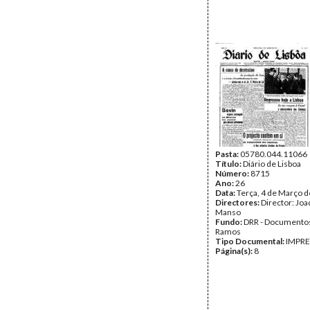
Pasta:
05780.044.11066
Título:
Diário de Lisboa
Número:
8715
Ano:
26
Data:
Terça, 4 de Março 
Directores:
Director: Jo
Manso
Fundo:
DRR - Documentos
Ramos
Tipo Documental:
IMPR
Página(s):
8