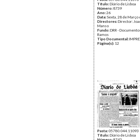
Título:
Diário de Lisboa
Número:
8739
Ano:
26
Data:
Sexta, 28 de Março
Directores:
Director: Jo
Manso
Fundo:
DRR - Documentos
Ramos
Tipo Documental:
IMPR
Página(s):
12
Pasta:
05780.044.11093
Título:
Diário de Lisboa
Número:
8742