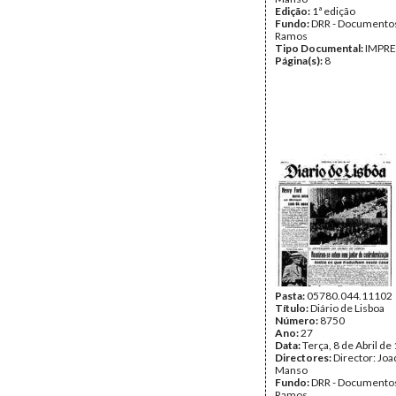
Edição:
1ª edição
Fundo:
DRR - Documentos
Ramos
Tipo Documental:
IMPR
Página(s):
8
Pasta:
05780.044.11102
Título:
Diário de Lisboa
Número:
8750
Ano:
27
Data:
Terça, 8 de Abril de
Directores:
Director: Jo
Manso
Fundo:
DRR - Documentos
Ramos