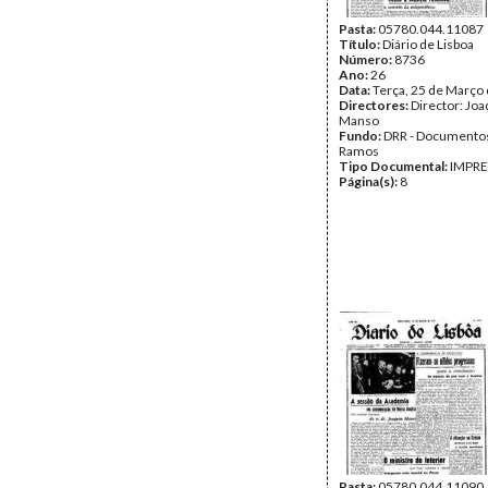
Pasta:
05780.044.11087
Título:
Diário de Lisboa
Número:
8736
Ano:
26
Data:
Terça, 25 de Março
Directores:
Director: Jo
Manso
Fundo:
DRR - Documentos
Ramos
Tipo Documental:
IMPR
Página(s):
8
Pasta:
05780.044.11090