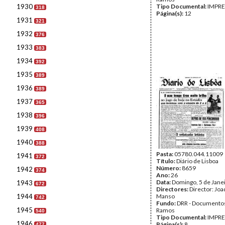
1930
Tipo Documental:
IMPR
318
Página(s):
12
1931
321
1932
376
1933
383
1934
392
1935
389
1936
389
1937
365
1938
396
1939
408
1940
388
Pasta:
05780.044.11009
1941
372
Título:
Diário de Lisboa
Número:
8659
1942
374
Ano:
26
Data:
Domingo, 5 de Jane
1943
672
Directores:
Director: Jo
1944
Manso
742
Fundo:
DRR - Documentos
1945
Ramos
540
Tipo Documental:
IMPR
1946
Página(s):
8
477