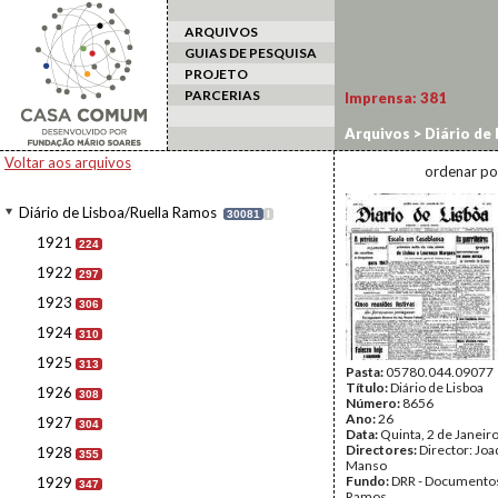
ARQUIVOS
GUIAS DE PESQUISA
PROJETO
PARCERIAS
Imprensa:
381
Arquivos
>
Diário de
Voltar aos arquivos
ordenar po
Diário de Lisboa/Ruella Ramos
30081
I
1921
224
1922
297
1923
306
1924
310
1925
313
Pasta:
05780.044.09077
Título:
Diário de Lisboa
1926
308
Número:
8656
Ano:
26
1927
304
Data:
Quinta, 2 de Janeir
Directores:
Director: Jo
1928
355
Manso
Fundo:
DRR - Documentos
1929
347
Ramos