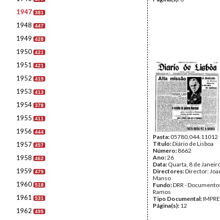
1947
381
1948
447
1949
428
1950
421
1951
421
1952
419
1953
413
1954
378
1955
411
1956
444
Pasta:
05780.044.11012
Título:
Diário de Lisboa
1957
457
Número:
8662
1958
Ano:
26
462
Data:
Quarta, 8 de Janeir
1959
Directores:
Director: Jo
479
Manso
1960
Fundo:
DRR - Documentos
518
Ramos
1961
Tipo Documental:
IMPR
531
Página(s):
12
1962
495