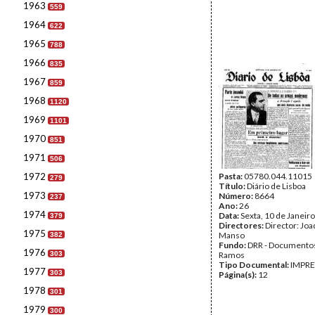
1963
559
1964
622
1965
788
1966
835
1967
859
1968
1120
1969
1101
1970
851
1971
506
1972
Pasta:
05780.044.11015
279
Título:
Diário de Lisboa
1973
Número:
8664
237
Ano:
26
1974
Data:
Sexta, 10 de Janeir
379
Directores:
Director: Jo
1975
Manso
382
Fundo:
DRR - Documentos
1976
303
Ramos
Tipo Documental:
IMPR
1977
303
Página(s):
12
1978
301
1979
300