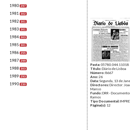
1980
297
1981
302
1982
301
1983
301
1984
303
1985
301
1986
255
1987
299
Pasta:
05780.044.11018
1988
Título:
Diário de Lisboa
303
Número:
8667
1989
Ano:
26
293
Data:
Segunda, 13 de Jan
1990
230
Directores:
Director: Jo
Manso
Fundo:
DRR - Documentos
Ramos
Tipo Documental:
IMPR
Página(s):
12