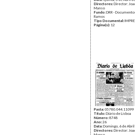
Directores:
Director: Jo
Manso
Fundo:
DRR - Documentos
Ramos
Tipo Documental:
IMPR
Página(s):
12
Pasta:
05780.044.11099
Título:
Diário de Lisboa
Número:
8748
Ano:
26
Data:
Domingo, 6 de Abril
Directores:
Director: Jo
Manso