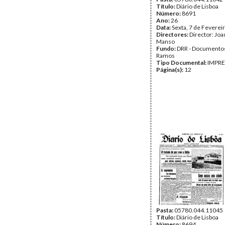
Título:
Diário de Lisboa
Número:
8691
Ano:
26
Data:
Sexta, 7 de Feverei
Directores:
Director: Jo
Manso
Fundo:
DRR - Documentos
Ramos
Tipo Documental:
IMPR
Página(s):
12
Pasta:
05780.044.11045
Título:
Diário de Lisboa
Número:
8694