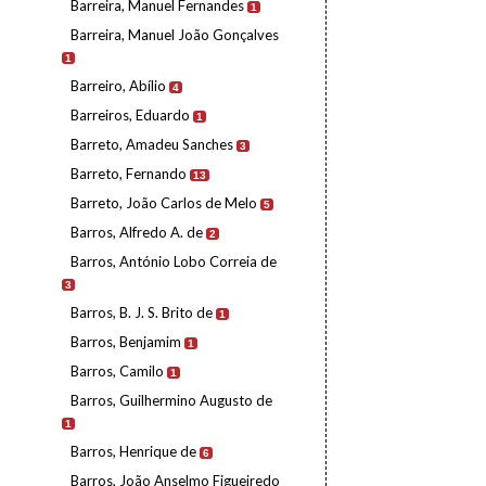
Barreira, Manuel Fernandes
1
Barreira, Manuel João Gonçalves
1
Barreiro, Abílio
4
Barreiros, Eduardo
1
Barreto, Amadeu Sanches
3
Barreto, Fernando
13
Barreto, João Carlos de Melo
5
Barros, Alfredo A. de
2
Barros, António Lobo Correia de
3
Barros, B. J. S. Brito de
1
Barros, Benjamim
1
Barros, Camilo
1
Barros, Guilhermino Augusto de
1
Barros, Henrique de
6
Barros, João Anselmo Figueiredo