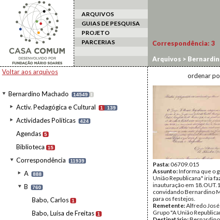
ARQUIVOS
GUIAS DE PESQUISA
PROJETO
PARCERIAS
Correspondência:
3
Arquivos
>
Bernardi
Voltar aos arquivos
ordenar po
Bernardino Machado
14549
I
Activ. Pedagógica e Cultural
1
139
Actividades Políticas
424
Agendas
5
Biblioteca
15
Correspondência
11939
Pasta:
06709.015
Assunto:
Informa que o g
A
888
União Republicana" iria fa
inauturação em 18.OUT.
B
760
convidando Bernardino 
para os festejos.
Babo, Carlos
1
Remetente:
Alfredo José 
Grupo "A União Republica
Babo, Luísa de Freitas
1
Destinatário:
Bernardin