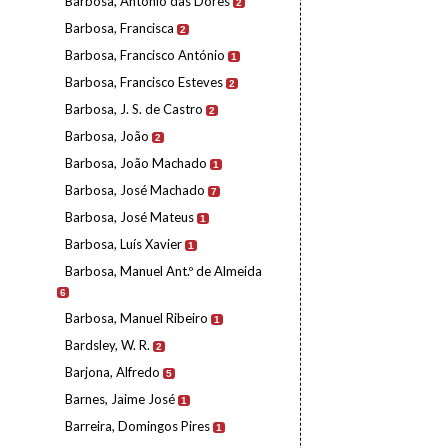
Barbosa, António das Dores
2
Barbosa, Francisca
2
Barbosa, Francisco António
1
Barbosa, Francisco Esteves
2
Barbosa, J. S. de Castro
2
Barbosa, João
2
Barbosa, João Machado
1
Barbosa, José Machado
7
Barbosa, José Mateus
1
Barbosa, Luís Xavier
1
Barbosa, Manuel Ant.º de Almeida
6
Barbosa, Manuel Ribeiro
1
Bardsley, W. R.
2
Barjona, Alfredo
5
Barnes, Jaime José
1
Barreira, Domingos Pires
1