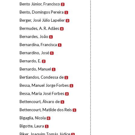
Bento Júnior, Francisco
2
Bento, Domingos Pereira
1
Berger, José Júlio Lapelier
3
Bermudes, A. R. Adães
4
Bernardes, João
1
Bernardina, Francisca
1
Bernardino, José
1
Bernardo, E.
2
Bernardo, Manuel
1
Bertiandos, Condessa de
1
Bessa, Manuel Jorge Forbes
1
Bessa, Maria José Forbes
3
Bettencourt, Álvaro de
1
Bettencourt, Matilde dos Reis
1
Bigaglia, Nicola
6
Bigotte, Laura
1
Biker, Joaquim Tomás Júdice
3