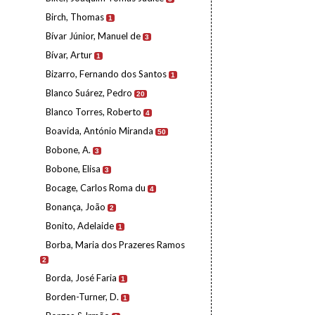
Birch, Thomas
1
Bívar Júnior, Manuel de
3
Bívar, Artur
1
Bizarro, Fernando dos Santos
1
Blanco Suárez, Pedro
20
Blanco Torres, Roberto
4
Boavida, António Miranda
50
Bobone, A.
3
Bobone, Elisa
3
Bocage, Carlos Roma du
4
Bonança, João
2
Bonito, Adelaide
1
Borba, Maria dos Prazeres Ramos
2
Borda, José Faria
1
Borden-Turner, D.
1