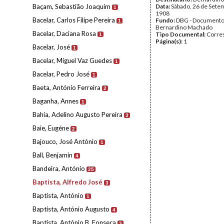
Baçam, Sebastião Joaquim
Data:
Sábado, 26 de Sete
1
1908
Bacelar, Carlos Filipe Pereira
Fundo:
DBG - Document
1
Bernardino Machado
Bacelar, Daciana Rosa
Tipo Documental:
Corre
1
Página(s):
1
Bacelar, José
1
Bacelar, Miguel Vaz Guedes
1
Bacelar, Pedro José
1
Baeta, António Ferreira
2
Baganha, Annes
1
Bahia, Adelino Augusto Pereira
3
Baie, Eugéne
2
Bajouco, José António
1
Ball, Benjamin
4
Bandeira, António
25
Baptista, Alfredo José
3
Baptista, António
1
Baptista, António Augusto
4
Baptista, António B. Fonseca
3