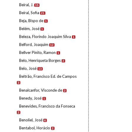
Beiral, J.
15
Beiral, Sofia
21
Beja, Bispo de
1
Belém, José
1
Beleza, Florindo Joaquim Silva
1
Belford, Joaquim
12
Bellver Pinito, Ramon
1
Belo, Henriqueta Borges
2
Belo, José
13
Beltrão, Francisco Ed. de Campos
3
Benalcanfor, Visconde de
2
Benedy, José
1
Benevides, Francisco da Fonseca
2
Benoliel, José
6
Bentabol, Horácio
2