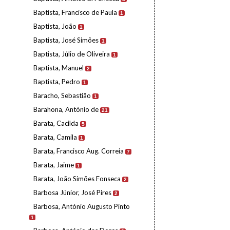
Baptista, Francisco de Paula
1
Baptista, João
1
Baptista, José Simões
1
Baptista, Júlio de Oliveira
1
Baptista, Manuel
2
Baptista, Pedro
1
Baracho, Sebastião
1
Barahona, António de
21
Barata, Cacilda
5
Barata, Camila
1
Barata, Francisco Aug. Correia
7
Barata, Jaime
1
Barata, João Simões Fonseca
2
Barbosa Júnior, José Pires
2
Barbosa, António Augusto Pinto
1