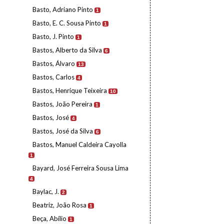
Basto, Adriano Pinto
1
Basto, E. C. Sousa Pinto
1
Basto, J. Pinto
1
Bastos, Alberto da Silva
6
Bastos, Álvaro
13
Bastos, Carlos
4
Bastos, Henrique Teixeira
10
Bastos, João Pereira
1
Bastos, José
4
Bastos, José da Silva
6
Bastos, Manuel Caldeira Cayolla
1
Bayard, José Ferreira Sousa Lima
4
Baylac, J.
2
Beatriz, João Rosa
1
Beça, Abílio
1