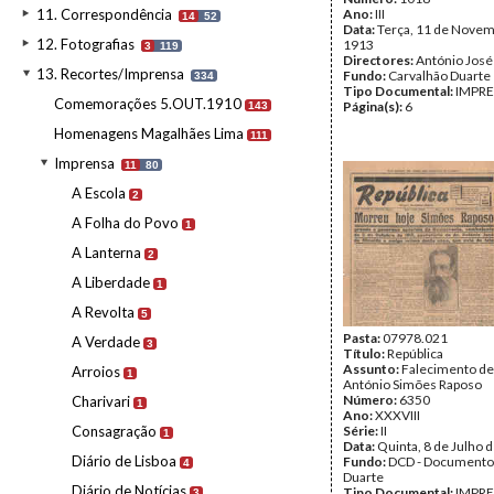
11. Correspondência
Ano:
III
14
52
Data:
Terça, 11 de Novem
12. Fotografias
1913
3
119
Directores:
António José
13. Recortes/Imprensa
Fundo:
Carvalhão Duarte
334
Tipo Documental:
IMPR
Comemorações 5.OUT.1910
Página(s):
6
143
Homenagens Magalhães Lima
111
Imprensa
11
80
A Escola
2
A Folha do Povo
1
A Lanterna
2
A Liberdade
1
A Revolta
5
Pasta:
07978.021
A Verdade
3
Título:
República
Assunto:
Falecimento de
Arroios
1
António Simões Raposo
Número:
6350
Charivari
1
Ano:
XXXVIII
Consagração
Série:
II
1
Data:
Quinta, 8 de Julho 
Diário de Lisboa
Fundo:
DCD - Documento
4
Duarte
Diário de Notícias
Tipo Documental:
IMPR
3