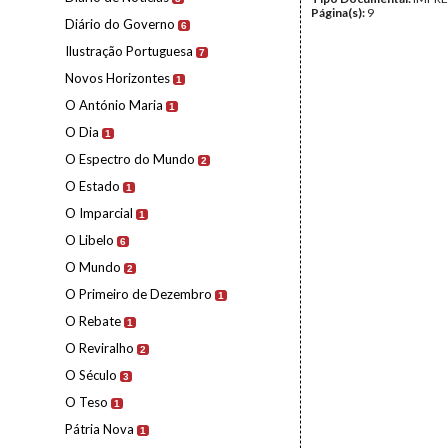
Página(s):
9
Diário do Governo
6
Ilustração Portuguesa
7
Novos Horizontes
1
O António Maria
1
O Dia
1
O Espectro do Mundo
2
O Estado
1
O Imparcial
1
O Libelo
6
O Mundo
2
O Primeiro de Dezembro
1
O Rebate
1
O Reviralho
2
O Século
3
O Teso
1
Pátria Nova
1