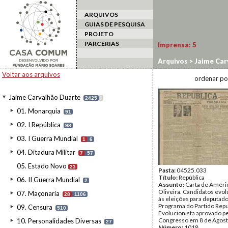
ARQUIVOS
GUIAS DE PESQUISA
PROJETO
PARCERIAS
Imprensa:
5
Arquivos
>
Jaime Car
Voltar aos arquivos
ordenar po
Jaime Carvalhão Duarte
2425
I
01. Monarquia
91
02. I República
98
03. I Guerra Mundial
1
6
04. Ditadura Militar
7
57
05. Estado Novo
23
Pasta:
04525.033
Título:
República
06. II Guerra Mundial
2
Assunto:
Carta de Améri
Oliveira. Candidatos evol
07. Maçonaria
28
1106
às eleições para deputado
Programa do Partido Rep
09. Censura
510
Evolucionista aprovado p
Congresso em 8 de Agost
10. Personalidades Diversas
27
Número:
1018