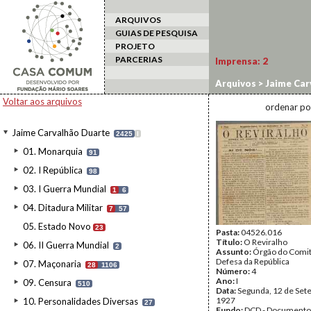
ARQUIVOS
GUIAS DE PESQUISA
PROJETO
PARCERIAS
Imprensa:
2
Arquivos
>
Jaime Car
Voltar aos arquivos
ordenar po
Jaime Carvalhão Duarte
2425
I
01. Monarquia
91
02. I República
98
03. I Guerra Mundial
1
6
04. Ditadura Militar
7
57
05. Estado Novo
23
Pasta:
04526.016
Título:
O Reviralho
06. II Guerra Mundial
2
Assunto:
Órgão do Comit
Defesa da República
07. Maçonaria
28
1106
Número:
4
Ano:
I
09. Censura
510
Data:
Segunda, 12 de Set
1927
10. Personalidades Diversas
27
Fundo:
DCD - Documento