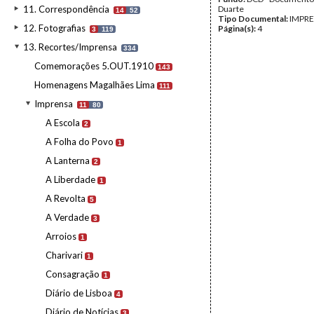
11. Correspondência
Duarte
14
52
Tipo Documental:
IMPR
12. Fotografias
Página(s):
4
3
119
13. Recortes/Imprensa
334
Comemorações 5.OUT.1910
143
Homenagens Magalhães Lima
111
Imprensa
11
80
A Escola
2
A Folha do Povo
1
A Lanterna
2
A Liberdade
1
A Revolta
5
A Verdade
3
Arroios
1
Charivari
1
Consagração
1
Diário de Lisboa
4
Diário de Notícias
3