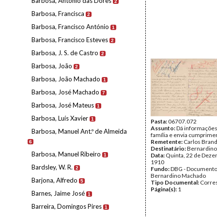
Barbosa, António das Dores
2
Barbosa, Francisca
2
Barbosa, Francisco António
1
Barbosa, Francisco Esteves
2
Barbosa, J. S. de Castro
2
Barbosa, João
2
Barbosa, João Machado
1
Barbosa, José Machado
7
Barbosa, José Mateus
1
Barbosa, Luís Xavier
1
Pasta:
06707.072
Assunto:
Dá informações
Barbosa, Manuel Ant.º de Almeida
família e envia cumprime
Remetente:
Carlos Bran
6
Destinatário:
Bernardin
Barbosa, Manuel Ribeiro
Data:
Quinta, 22 de Deze
1
1910
Bardsley, W. R.
2
Fundo:
DBG - Document
Bernardino Machado
Barjona, Alfredo
5
Tipo Documental:
Corre
Página(s):
1
Barnes, Jaime José
1
Barreira, Domingos Pires
1