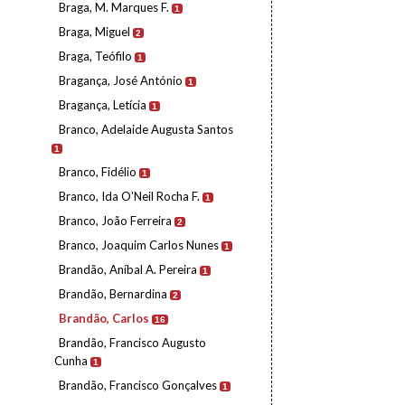
Braga, M. Marques F.
1
Braga, Miguel
2
Braga, Teófilo
1
Bragança, José António
1
Bragança, Letícia
1
Branco, Adelaide Augusta Santos
1
Branco, Fidélio
1
Branco, Ida O'Neil Rocha F.
1
Branco, João Ferreira
2
Branco, Joaquim Carlos Nunes
1
Brandão, Aníbal A. Pereira
1
Brandão, Bernardina
2
Brandão, Carlos
16
Brandão, Francisco Augusto
Cunha
1
Brandão, Francisco Gonçalves
1