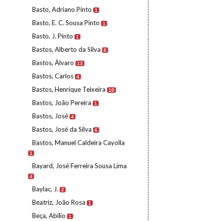
Basto, Adriano Pinto
1
Basto, E. C. Sousa Pinto
1
Basto, J. Pinto
1
Bastos, Alberto da Silva
6
Bastos, Álvaro
13
Bastos, Carlos
4
Bastos, Henrique Teixeira
10
Bastos, João Pereira
1
Bastos, José
4
Bastos, José da Silva
6
Bastos, Manuel Caldeira Cayolla
1
Bayard, José Ferreira Sousa Lima
4
Baylac, J.
2
Beatriz, João Rosa
1
Beça, Abílio
1