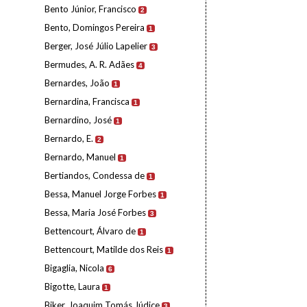
Bento Júnior, Francisco
2
Bento, Domingos Pereira
1
Berger, José Júlio Lapelier
3
Bermudes, A. R. Adães
4
Bernardes, João
1
Bernardina, Francisca
1
Bernardino, José
1
Bernardo, E.
2
Bernardo, Manuel
1
Bertiandos, Condessa de
1
Bessa, Manuel Jorge Forbes
1
Bessa, Maria José Forbes
3
Bettencourt, Álvaro de
1
Bettencourt, Matilde dos Reis
1
Bigaglia, Nicola
6
Bigotte, Laura
1
Biker, Joaquim Tomás Júdice
3