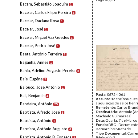
Baçam, Sebastião Joaquim
1
Bacelar, Carlos Filipe Pereira
1
Bacelar, Daciana Rosa
1
Bacelar, José
1
Bacelar, Miguel Vaz Guedes
1
Bacelar, Pedro José
1
Baeta, António Ferreira
2
Baganha, Annes
1
Bahia, Adelino Augusto Pereira
3
Baie, Eugéne
2
Bajouco, José António
1
Pasta:
06724.061
Ball, Benjamin
4
Assunto:
Menciona quest
à aquisição de selos henr
Bandeira, António
25
Remetente:
Carlos Bran
Destinatário:
António [An
Baptista, Alfredo José
3
Machado Guimarães]
Baptista, António
Data:
Quarta, 7 de Março
1
Fundo:
DBG - Document
Baptista, António Augusto
Bernardino Machado
4
Tipo Documental:
Corre
Baptista, António B. Fonseca
Página(s):
2
3