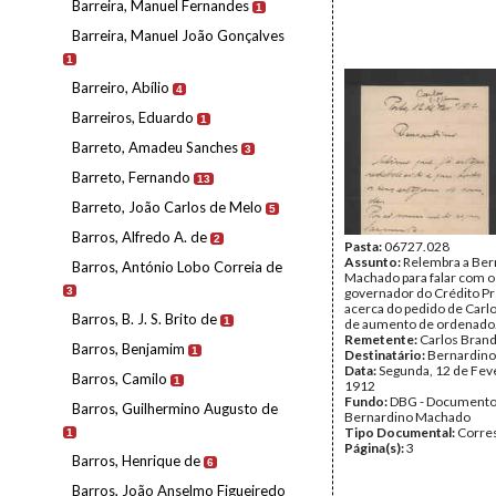
Barreira, Manuel Fernandes
1
Barreira, Manuel João Gonçalves
1
Barreiro, Abílio
4
Barreiros, Eduardo
1
Barreto, Amadeu Sanches
3
Barreto, Fernando
13
Barreto, João Carlos de Melo
5
Barros, Alfredo A. de
2
Pasta:
06727.028
Assunto:
Relembra a Ber
Barros, António Lobo Correia de
Machado para falar com o
3
governador do Crédito Pr
acerca do pedido de Carl
Barros, B. J. S. Brito de
1
de aumento de ordenado
Remetente:
Carlos Bran
Barros, Benjamim
1
Destinatário:
Bernardin
Data:
Segunda, 12 de Fev
Barros, Camilo
1
1912
Fundo:
DBG - Document
Barros, Guilhermino Augusto de
Bernardino Machado
Tipo Documental:
Corre
1
Página(s):
3
Barros, Henrique de
6
Barros, João Anselmo Figueiredo