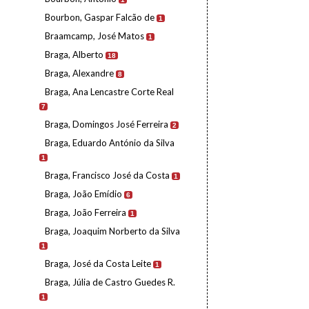
Bourbon, Gaspar Falcão de
1
Braamcamp, José Matos
1
Braga, Alberto
18
Braga, Alexandre
8
Braga, Ana Lencastre Corte Real
7
Braga, Domingos José Ferreira
2
Braga, Eduardo António da Silva
1
Braga, Francisco José da Costa
1
Braga, João Emídio
6
Braga, João Ferreira
1
Braga, Joaquim Norberto da Silva
1
Braga, José da Costa Leite
1
Braga, Júlia de Castro Guedes R.
1