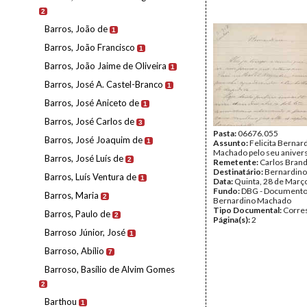
2
Barros, João de
1
Barros, João Francisco
1
Barros, João Jaime de Oliveira
1
Barros, José A. Castel-Branco
1
Barros, José Aniceto de
1
Barros, José Carlos de
3
Pasta:
06676.055
Barros, José Joaquim de
1
Assunto:
Felicita Bernar
Machado pelo seu anivers
Barros, José Luís de
2
Remetente:
Carlos Bran
Destinatário:
Bernardin
Barros, Luís Ventura de
1
Data:
Quinta, 28 de Març
Fundo:
DBG - Document
Barros, Maria
2
Bernardino Machado
Tipo Documental:
Corre
Barros, Paulo de
2
Página(s):
2
Barroso Júnior, José
1
Barroso, Abílio
7
Barroso, Basílio de Alvim Gomes
2
Barthou
1