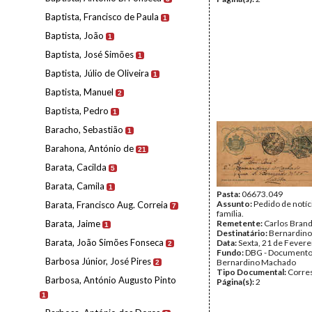
Baptista, Francisco de Paula
1
Baptista, João
1
Baptista, José Simões
1
Baptista, Júlio de Oliveira
1
Baptista, Manuel
2
Baptista, Pedro
1
Baracho, Sebastião
1
Barahona, António de
21
Barata, Cacilda
5
Barata, Camila
1
Pasta:
06673.049
Assunto:
Pedido de notíc
Barata, Francisco Aug. Correia
7
família.
Barata, Jaime
Remetente:
Carlos Bran
1
Destinatário:
Bernardin
Barata, João Simões Fonseca
Data:
Sexta, 21 de Fevere
2
Fundo:
DBG - Document
Barbosa Júnior, José Pires
Bernardino Machado
2
Tipo Documental:
Corre
Barbosa, António Augusto Pinto
Página(s):
2
1