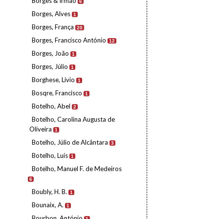
Borges & Irmão
6
Borges, Alves
1
Borges, França
20
Borges, Francisco António
12
Borges, João
1
Borges, Júlio
1
Borghese, Livio
1
Bosqre, Francisco
1
Botelho, Abel
2
Botelho, Carolina Augusta de
Oliveira
1
Botelho, Júlio de Alcântara
3
Botelho, Luís
1
Botelho, Manuel F. de Medeiros
6
Boubly, H. B.
1
Bounaix, A.
1
Bourbon, António
1