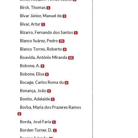
Birch, Thomas
1
Bívar Júnior, Manuel de
3
Bívar, Artur
1
Bizarro, Fernando dos Santos
1
Blanco Suárez, Pedro
20
Blanco Torres, Roberto
4
Boavida, António Miranda
50
Bobone, A.
3
Bobone, Elisa
3
Bocage, Carlos Roma du
4
Bonança, João
2
Bonito, Adelaide
1
Borba, Maria dos Prazeres Ramos
2
Borda, José Faria
1
Borden-Turner, D.
1