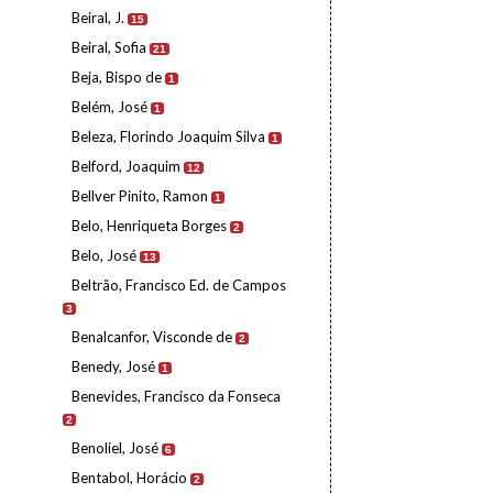
Beiral, J.
15
Beiral, Sofia
21
Beja, Bispo de
1
Belém, José
1
Beleza, Florindo Joaquim Silva
1
Belford, Joaquim
12
Bellver Pinito, Ramon
1
Belo, Henriqueta Borges
2
Belo, José
13
Beltrão, Francisco Ed. de Campos
3
Benalcanfor, Visconde de
2
Benedy, José
1
Benevides, Francisco da Fonseca
2
Benoliel, José
6
Bentabol, Horácio
2