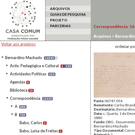
ARQUIVOS
GUIAS DE PESQUISA
PROJETO
PARCERIAS
Correspondência:
16
Arquivos
>
Bernardi
Voltar aos arquivos
ordenar po
Bernardino Machado
14549
I
Activ. Pedagógica e Cultural
1
139
Actividades Políticas
424
Agendas
5
Biblioteca
15
Correspondência
11939
Pasta:
06747.054
Remetente:
Carlos Bran
A
888
Destinatário:
Bernardin
Data:
c. Quarta, 1 de De
B
760
1880
Fundo:
DBG - Document
Babo, Carlos
1
Bernardino Machado
Tipo Documental:
Corre
Babo, Luísa de Freitas
1
Página(s):
1