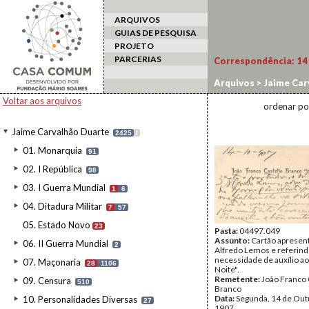
ARQUIVOS
GUIAS DE PESQUISA
PROJETO
PARCERIAS
Correspondência:
14
Arquivos
>
Jaime Car
Voltar aos arquivos
ordenar po
Jaime Carvalhão Duarte
2425
I
01. Monarquia
91
02. I República
98
03. I Guerra Mundial
1
6
04. Ditadura Militar
7
57
05. Estado Novo
23
Pasta:
04497.049
Assunto:
Cartão apresen
06. II Guerra Mundial
2
Alfredo Lemos e referind
necessidade de auxílio ao
07. Maçonaria
28
1106
Noite".
Remetente:
João Franco 
09. Censura
510
Branco
Data:
Segunda, 14 de Out
10. Personalidades Diversas
27
1907