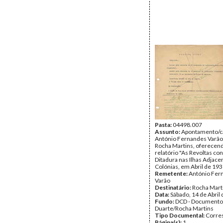
Pasta:
04498.007
Assunto:
Apontamento/ca
António Fernandes Varão 
Rocha Martins, oferecen
relatório "As Revoltas con
Ditadura nas Ilhas Adjace
Colónias, em Abril de 193
Remetente:
António Fer
Varão
Destinatário:
Rocha Mart
Data:
Sábado, 14 de Abril
Fundo:
DCD - Documento
Duarte/Rocha Martins
Tipo Documental:
Corre
Página(s):
1