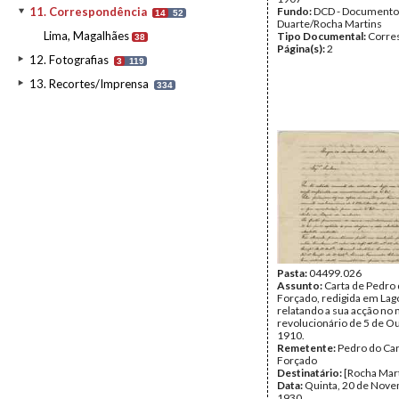
11. Correspondência
Fundo:
DCD - Documento
14
52
Duarte/Rocha Martins
Lima, Magalhães
Tipo Documental:
Corre
38
Página(s):
2
12. Fotografias
3
119
13. Recortes/Imprensa
334
Pasta:
04499.026
Assunto:
Carta de Pedro
Forçado, redigida em Lag
relatando a sua acção n
revolucionário de 5 de O
1910.
Remetente:
Pedro do C
Forçado
Destinatário:
[Rocha Mar
Data:
Quinta, 20 de Nov
1930