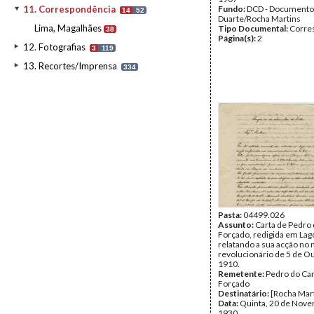
11. Correspondência
Fundo:
DCD - Documento
14
52
Duarte/Rocha Martins
Lima, Magalhães
Tipo Documental:
Corre
38
Página(s):
2
12. Fotografias
3
119
13. Recortes/Imprensa
334
Pasta:
04499.026
Assunto:
Carta de Pedro
Forçado, redigida em Lag
relatando a sua acção n
revolucionário de 5 de O
1910.
Remetente:
Pedro do C
Forçado
Destinatário:
[Rocha Mar
Data:
Quinta, 20 de Nov
1930