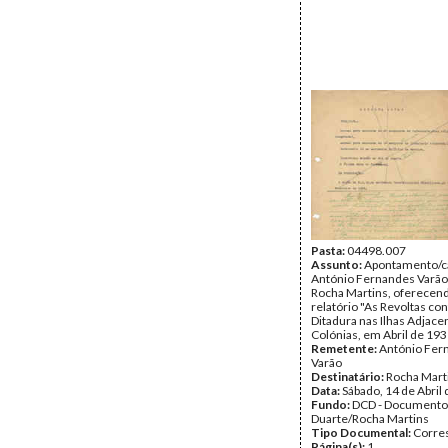
Pasta:
04498.007
Assunto:
Apontamento/ca
António Fernandes Varão 
Rocha Martins, oferecen
relatório "As Revoltas con
Ditadura nas Ilhas Adjace
Colónias, em Abril de 193
Remetente:
António Fer
Varão
Destinatário:
Rocha Mart
Data:
Sábado, 14 de Abril
Fundo:
DCD - Documento
Duarte/Rocha Martins
Tipo Documental:
Corre
Página(s):
1