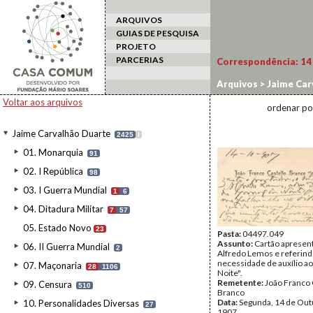
ARQUIVOS
GUIAS DE PESQUISA
PROJETO
PARCERIAS
Correspondência:
14
Arquivos
>
Jaime Car
Voltar aos arquivos
ordenar po
Jaime Carvalhão Duarte
2425
I
01. Monarquia
91
02. I República
98
03. I Guerra Mundial
1
6
04. Ditadura Militar
7
57
05. Estado Novo
23
Pasta:
04497.049
Assunto:
Cartão apresen
06. II Guerra Mundial
2
Alfredo Lemos e referind
necessidade de auxílio ao
07. Maçonaria
28
1106
Noite".
Remetente:
João Franco 
09. Censura
510
Branco
Data:
Segunda, 14 de Out
10. Personalidades Diversas
27
1907