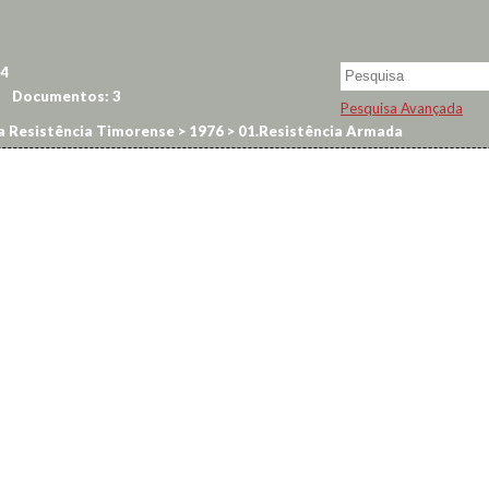
4
Documentos:
3
Pesquisa Avançada
a Resistência Timorense
>
1976
>
01.Resistência Armada