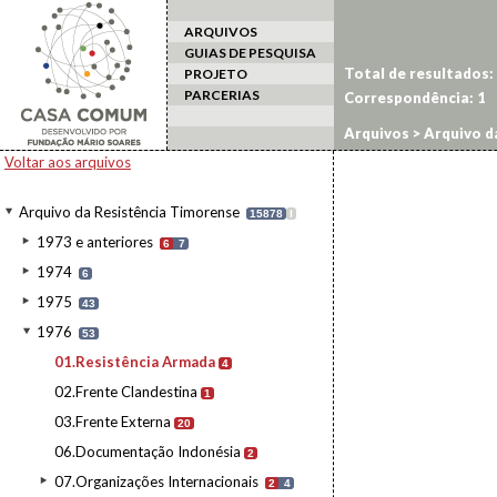
ARQUIVOS
GUIAS DE PESQUISA
Total de resultados:
PROJETO
PARCERIAS
Correspondência:
1
Arquivos
>
Arquivo d
Voltar aos arquivos
Arquivo da Resistência Timorense
15878
I
1973 e anteriores
6
7
1974
6
1975
43
1976
53
01.Resistência Armada
4
02.Frente Clandestina
1
03.Frente Externa
20
06.Documentação Indonésia
2
07.Organizações Internacionais
2
4