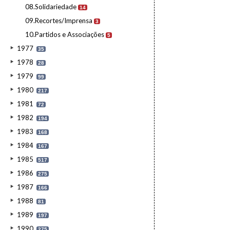
08.Solidariedade
14
09.Recortes/Imprensa
3
10.Partidos e Associações
5
1977
35
1978
28
1979
99
1980
217
1981
72
1982
194
1983
168
1984
167
1985
517
1986
275
1987
166
1988
81
1989
197
1990
275