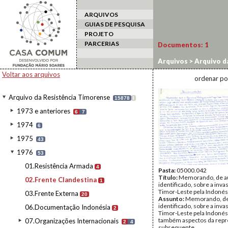
ARQUIVOS
GUIAS DE PESQUISA
PROJETO
PARCERIAS
Documentos:
1
Arquivos
>
Arquivo d
Voltar aos arquivos
ordenar po
Arquivo da Resistência Timorense
15878
I
1973 e anteriores
6
7
1974
6
1975
43
1976
53
01.Resistência Armada
4
Pasta:
05000.042
Título:
Memorando, de a
02.Frente Clandestina
1
identificado, sobre a inva
Timor-Leste pela Indonés
03.Frente Externa
20
Assunto:
Memorando, de
identificado, sobre a inva
06.Documentação Indonésia
2
Timor-Leste pela Indonés
também aspectos da rep
07.Organizações Internacionais
2
4
subsequente.