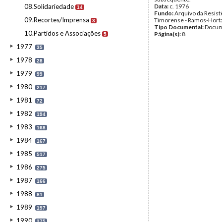
08.Solidariedade
Data:
c. 1976
14
Fundo:
Arquivo da Resist
09.Recortes/Imprensa
Timorense - Ramos-Hort
3
Tipo Documental:
Docum
10.Partidos e Associações
Página(s):
8
5
1977
35
1978
28
1979
99
1980
217
1981
72
1982
194
1983
168
1984
167
1985
517
1986
275
1987
166
1988
81
1989
197
1990
275