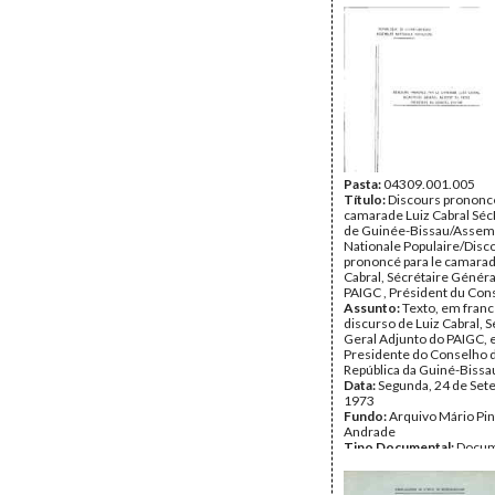
Tipo Documental:
Docum
Página(s):
10
Pasta:
04309.001.005
Título:
Discours prononcé
camarade Luiz Cabral Sé
de Guinée-Bissau/Assem
Nationale Populaire/Disc
prononcé para le camarad
Cabral, Sécrétaire Généra
PAIGC , Président du Cons
Assunto:
Texto, em franc
discurso de Luiz Cabral, S
Geral Adjunto do PAIGC, e
Presidente do Conselho 
República da Guiné-Bissa
Data:
Segunda, 24 de Set
1973
Fundo:
Arquivo Mário Pin
Andrade
Tipo Documental:
Docum
Página(s):
15