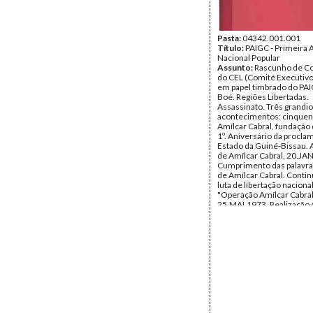
Pasta:
04342.001.001
Título:
PAIGC - Primeira 
Nacional Popular
Assunto:
Rascunho de C
do CEL (Comité Executivo 
em papel timbrado do PAI
Boé. Regiões Libertadas.
Assassinato. Três grandi
acontecimentos: cinquen
Amílcar Cabral, fundação
1º. Aniversário da procla
Estado da Guiné-Bissau. 
de Amílcar Cabral, 20.JA
Cumprimento das palavr
de Amílcar Cabral. Conti
luta de libertação nacional
"Operação Amílcar Cabral
25.MAI.1973. Realização d
Congresso do PAIGC, 18 
22.JUL.1973. Eleição un
Aristides Pereira, Secretá
homenagem a Amílcar Cab
Reunião da Primeira Ass
Nacional Popular, de 23 a
24.SET.1973, nas terras l
Boé. Proclamação do Est
Guiné-Bissau, em 24.SET
Eleição do 1º. Presidente 
República, Luiz Cabral. A