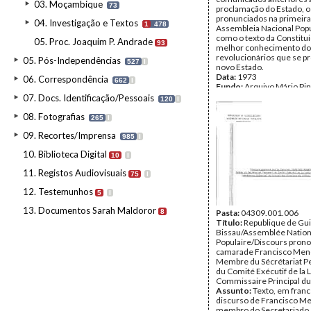
03. Moçambique
73
proclamação do Estado, o
pronunciados na primeira
04. Investigação e Textos
1
478
Assembleia Nacional Pop
como o texto da Constitui
05. Proc. Joaquim P. Andrade
93
melhor conhecimento dos
revolucionários que se p
05. Pós-Independências
527
I
novo Estado.
Data:
1973
06. Correspondência
662
I
Fundo:
Arquivo Mário Pin
Andrade
07. Docs. Identificação/Pessoais
120
I
Tipo Documental:
Docum
Página(s):
2
08. Fotografias
265
I
09. Recortes/Imprensa
985
I
10. Biblioteca Digital
10
I
11. Registos Audiovisuais
75
I
12. Testemunhos
5
I
13. Documentos Sarah Maldoror
8
Pasta:
04309.001.006
Título:
Republique de Gu
Bissau/Assemblée Nation
Populaire/Discours prono
camarade Francisco Me
Membre du Sécrétariat 
du Comité Exécutif de la L
Commissaire Principal du 
Assunto:
Texto, em franc
discurso de Francisco M
membro do Secretariado