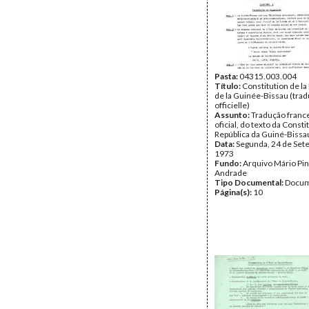
Pasta:
04315.003.004
Título:
Constitution de la
de la Guinée-Bissau (trad
officielle)
Assunto:
Tradução franc
oficial, do texto da Consti
República da Guiné-Bissa
Data:
Segunda, 24 de Set
1973
Fundo:
Arquivo Mário Pin
Andrade
Tipo Documental:
Docum
Página(s):
10