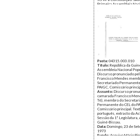
Primeira Assembleia Nac
Popular. Proclamação da 
Guiné-Bissau.
Data:
Domingo, 23 de Se
1973
Fundo:
Arquivo Mário Pin
Andrade
Tipo Documental:
Docum
Página(s):
11
Pasta:
04315.003.010
Título:
República da Guin
Assembleia Nacional Popu
Discurso pronunciado pe
Francisco Mendes memb
Secretariado Permanente
PAIGC, Comissário princi
Assunto:
Discurso pronu
camarada Francisco Men
Té), membro do Secretar
Permanente do CEL do P
Comissário principal. Tex
português, extracto da Ac
Sessão da 1ª. Legislatura,
Guiné-Bissau.
Data:
Domingo, 23 de Se
1973
Fundo:
Arquivo Mário Pin
Andrade