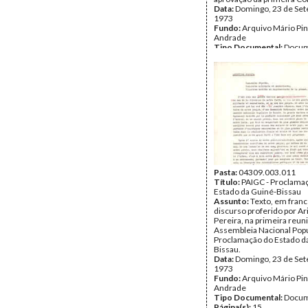
Data:
Domingo, 23 de Se
1973
Fundo:
Arquivo Mário Pin
Andrade
Tipo Documental:
Docum
Página(s):
7
Pasta:
04309.003.011
Título:
PAIGC - Proclama
Estado da Guiné-Bissau
Assunto:
Texto, em franc
discurso proferido por Ar
Pereira, na primeira reun
Assembleia Nacional Popu
Proclamação do Estado d
Bissau.
Data:
Domingo, 23 de Se
1973
Fundo:
Arquivo Mário Pin
Andrade
Tipo Documental:
Docum
Página(s):
15