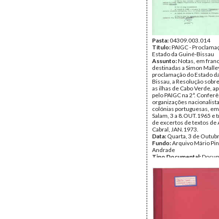
Pasta:
04309.003.014
Título:
PAIGC - Proclama
Estado da Guiné-Bissau
Assunto:
Notas, em fran
destinadas a Simon Malley
proclamação do Estado d
Bissau, a Resolução sobre
as ilhas de Cabo Verde, a
pelo PAIGC na 2ª. Conferê
organizações nacionalist
colónias portuguesas, em
Salam, 3 a 8.OUT.1965 e 
de excertos de textos de
Cabral, JAN.1973.
Data:
Quarta, 3 de Outub
Fundo:
Arquivo Mário Pin
Andrade
Tipo Documental:
Docum
Página(s):
3