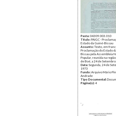
Pasta:
04309.003.010
Título:
PAIGC - Proclama
Estado da Guiné-Bissau
Assunto:
Texto, em franc
Proclamação do Estado d
Bissau pela Assembleia N
Popular, reunida na região
de Boé, a 24 de Setembro
Data:
Segunda, 24 de Set
1973
Fundo:
Arquivo Mário Pin
Andrade
Tipo Documental:
Docum
Página(s):
4