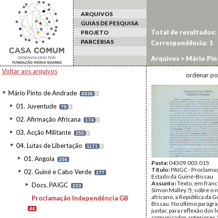
ARQUIVOS
GUIAS DE PESQUISA
Total de resultados:
PROJETO
PARCERIAS
Correspondência:
1
Arquivos
>
Mário Pin
Independência GB
Voltar aos arquivos
ordenar po
Mário Pinto de Andrade
4336
I
01. Juventude
79
I
02. Afirmação Africana
174
I
03. Acção Militante
255
I
04. Lutas de Libertação
1171
I
01. Angola
250
Pasta:
04309.003.015
Título:
PAIGC - Proclama
02. Guiné e Cabo Verde
277
Estado da Guiné-Bissau
Assunto:
Texto, em franc
Docs. PAIGC
233
Simon Malley ?), sobre o 
africano, a República da G
Proclamação Independência GB
Bissau. No último parágra
44
juntar, para reflexão dos l
comunicados anteriores 