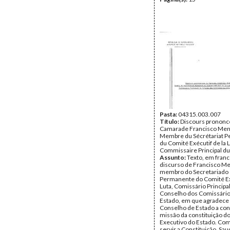
Pasta:
04315.003.007
Título:
Discours prononcé
Camarade Francisco Me
Membre du Sécrétariat 
du Comité Exécutif de la 
Commissaire Principal du 
Assunto:
Texto, em franc
discurso de Francisco M
membro do Secretariado
Permanente do Comité Ex
Luta, Comissário Principa
Conselho dos Comissário
Estado, em que agradece 
Conselho de Estado a con
missão da constituição d
Executivo do Estado. Co
servir a Constituição. Sa