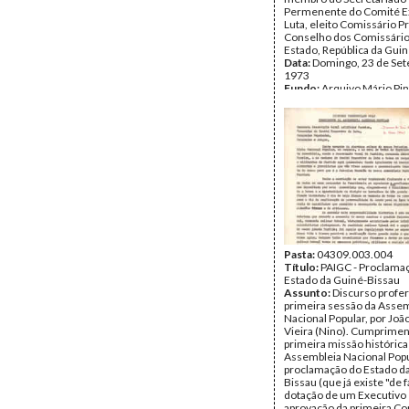
Permenente do Comité E
Luta, eleito Comissário Pr
Conselho dos Comissário
Estado, República da Guin
Data:
Domingo, 23 de Se
1973
Fundo:
Arquivo Mário Pin
Andrade
Tipo Documental:
Docum
Página(s):
11
Pasta:
04309.003.004
Título:
PAIGC - Proclama
Estado da Guiné-Bissau
Assunto:
Discurso profer
primeira sessão da Asse
Nacional Popular, por Jo
Vieira (Nino). Cumprimen
primeira missão histórica
Assembleia Nacional Popu
proclamação do Estado d
Bissau (que já existe "de f
dotação de um Executivo 
aprovação da primeira Con