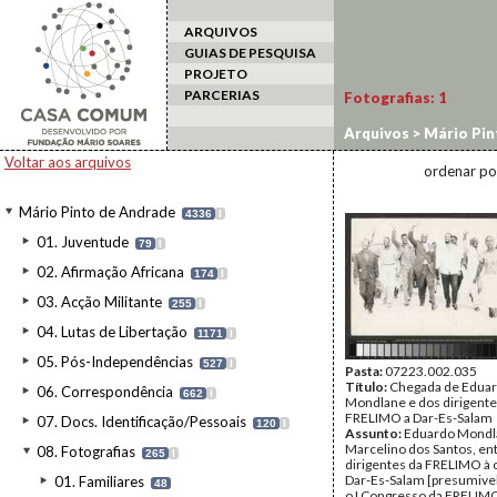
ARQUIVOS
GUIAS DE PESQUISA
PROJETO
PARCERIAS
Fotografias:
1
Arquivos
>
Mário Pin
Voltar aos arquivos
ordenar po
Mário Pinto de Andrade
4336
I
01. Juventude
79
I
02. Afirmação Africana
174
I
03. Acção Militante
255
I
04. Lutas de Libertação
1171
I
05. Pós-Independências
527
I
Pasta:
07223.002.035
Título:
Chegada de Edua
06. Correspondência
662
I
Mondlane e dos dirigente
FRELIMO a Dar-Es-Salam
07. Docs. Identificação/Pessoais
120
I
Assunto:
Eduardo Mondl
Marcelino dos Santos, en
08. Fotografias
265
I
dirigentes da FRELIMO à 
Dar-Es-Salam [presumive
01. Familiares
48
o I Congresso da FRELIMO