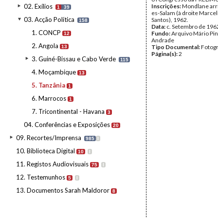
02. Exílios
Inscrições:
Mondlane arri
1
39
es-Salam (à droite Marcel
03. Acção Política
Santos), 1962.
158
Data:
c. Setembro de 196
1. CONCP
Fundo:
Arquivo Mário Pin
12
Andrade
2. Angola
Tipo Documental:
Fotogr
13
Página(s):
2
3. Guiné-Bissau e Cabo Verde
115
4. Moçambique
13
5. Tanzânia
1
6. Marrocos
1
7. Tricontinental - Havana
3
04. Conferências e Exposições
20
09. Recortes/Imprensa
985
I
10. Biblioteca Digital
10
I
11. Registos Audiovisuais
75
I
12. Testemunhos
5
I
13. Documentos Sarah Maldoror
8