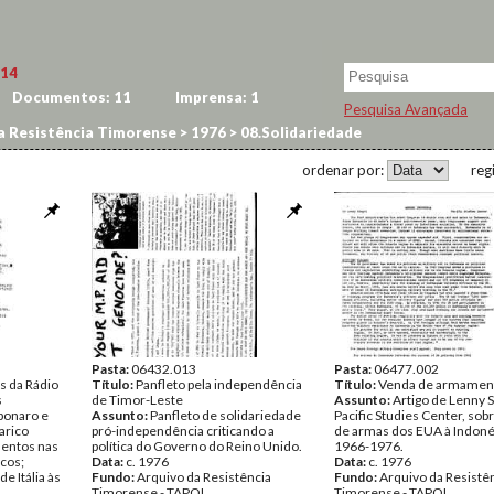
14
Documentos:
11
Imprensa:
1
Pesquisa Avançada
a Resistência Timorense
>
1976
>
08.Solidariedade
ordenar por:
reg
Pasta:
06432.013
Pasta:
06477.002
as da Rádio
Título:
Panfleto pela independência
Título:
Venda de armamen
s
de Timor-Leste
Assunto:
Artigo de Lenny S
bonaro e
Assunto:
Panfleto de solidariedade
Pacific Studies Center, sob
arico
pró-independência criticando a
de armas dos EUA à Indoné
entos nas
política do Governo do Reino Unido.
1966-1976.
cos;
Data:
c. 1976
Data:
c. 1976
e Itália às
Fundo:
Arquivo da Resistência
Fundo:
Arquivo da Resistê
Timorense - TAPOL
Timorense - TAPOL