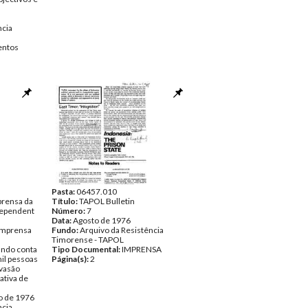
ncia
ntos
Pasta:
06457.010
rensa da
Título:
TAPOL Bulletin
dependent
Número:
7
Data:
Agosto de 1976
imprensa
Fundo:
Arquivo da Resistência
Timorense - TAPOL
ando conta
Tipo Documental:
IMPRENSA
mil pessoas
Página(s):
2
vasão
ativa de
o de 1976
ncia