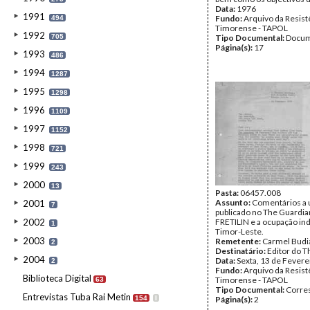
Data:
1976
1991
Fundo:
Arquivo da Resist
494
Timorense - TAPOL
1992
705
Tipo Documental:
Docum
Página(s):
17
1993
486
1994
1287
1995
1298
1996
1109
1997
1152
1998
721
1999
243
2000
13
Pasta:
06457.008
Assunto:
Comentários a 
2001
7
publicado no The Guardia
2002
FRETILIN e a ocupação in
1
Timor-Leste.
2003
Remetente:
Carmel Budi
2
Destinatário:
Editor do T
2004
Data:
Sexta, 13 de Fevere
2
Fundo:
Arquivo da Resist
Biblioteca Digital
Timorense - TAPOL
63
Tipo Documental:
Corre
Entrevistas Tuba Rai Metin
154
I
Página(s):
2