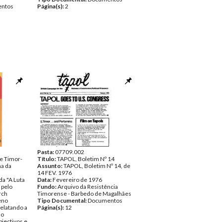
ntos
Página(s):
2
Pasta:
07709.002
de Timor-
Título:
TAPOL, Boletim Nº 14
ma da
Assunto:
TAPOL, Boletim Nº 14, de
14 FEV. 1976
da "A Luta
Data:
Fevereiro de 1976
 pelo
Fundo:
Arquivo da Resistência
rch
Timorense - Barbedo de Magalhães
eno
Tipo Documental:
Documentos
relatando a
Página(s):
12
ão
jectivos e