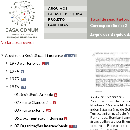
ARQUIVOS
GUIAS DE PESQUISA
Total de resultados:
PROJETO
PARCERIAS
Correspondência:
2
Arquivos
>
Arquivo d
Voltar aos arquivos
Arquivo da Resistência Timorense
15878
I
1973 e anteriores
6
7
1974
6
1975
43
1976
53
01.Resistência Armada
4
Pasta:
05352.002.034
Assunto:
Envio de notíci
02.Frente Clandestina
1
Maubere. Morte soldado
indonésios na área de Bo
03.Frente Externa
20
Turiscai,informação de Al
Fernandes. Bombardeam
06.Documentação Indonésia
2
áreas de Baucau por Bron
captura de Beretas, apoio d
07.Organizações Internacionais
2
4
forças indonésias.