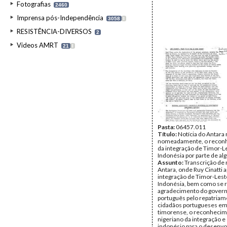
Fotografias
2460
Imprensa pós-Independência
3058
I
RESISTÊNCIA-DIVERSOS
2
Videos AMRT
21
I
Pasta:
06457.011
Título:
Notícia do Antara 
nomeadamente, o recon
da integração de Timor-L
Indonésia por parte de al
Assunto:
Transcrição de 
Antara, onde Ruy Cinatti a
integração de Timor-Lest
Indonésia, bem como se r
agradecimento do gover
português pelo repatriam
cidadãos portugueses em 
timorense, o reconheci
nigeriano da integração 
indonésio para o desenv