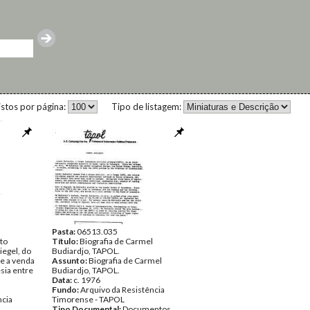
istos por página:
Tipo de listagem:
Pasta:
06513.035
to
Título:
Biografia de Carmel
iegel, do
Budiardjo, TAPOL.
re a venda
Assunto:
Biografia de Carmel
sia entre
Budiardjo, TAPOL.
Data:
c. 1976
Fundo:
Arquivo da Resistência
ncia
Timorense - TAPOL
Tipo Documental:
Documentos