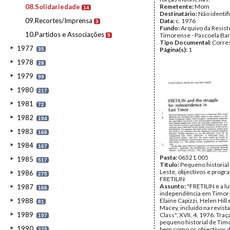
08.Solidariedade
Remetente:
Mom
14
Destinatário:
Não identif
09.Recortes/Imprensa
Data:
c. 1976
3
Fundo:
Arquivo da Resist
10.Partidos e Associações
Timorense - Pascoela Ba
5
Tipo Documental:
Corre
1977
Página(s):
1
35
1978
28
1979
99
1980
217
1981
72
1982
194
1983
168
1984
167
Pasta:
06521.005
1985
517
Título:
Pequeno historial
Leste, objectivos e progr
1986
275
FRETILIN
Assunto:
"FRETILIN e a lu
1987
166
independência em Timor-
1988
Elaine Capizzi, Helen Hill
81
Macey, incluído na revist
1989
Class", XVII, 4, 1976. Tra
197
pequeno historial de Tim
1990
bem como os objectivos d
275