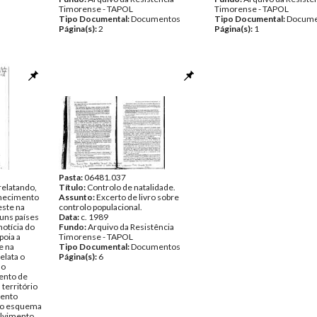
Timorense - TAPOL
Timorense - TAPOL
Tipo Documental:
Documentos
Tipo Documental:
Docume
Página(s):
2
Página(s):
1
Pasta:
06481.037
relatando,
Título:
Controlo de natalidade.
hecimento
Assunto:
Excerto de livro sobre
este na
controlo populacional.
guns países
Data:
c. 1989
notícia do
Fundo:
Arquivo da Resistência
poia a
Timorense - TAPOL
e na
Tipo Documental:
Documentos
elata o
Página(s):
6
no
ento de
território
mento
e o esquema
olvimento