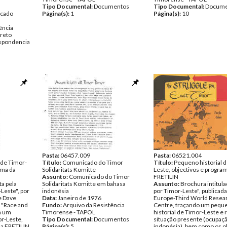
Tipo Documental:
Documentos
Tipo Documental:
Docume
icado
Página(s):
1
Página(s):
10
ência
rreto
spondencia
Pasta:
06457.009
Pasta:
06521.004
 de Timor-
Título:
Comunicado do Timor
Título:
Pequeno historial 
ama da
Solidaritats Komitte
Leste, objectivos e progra
Assunto:
Comunicado do Timor
FRETILIN
ta pela
Solidaritats Komitte em bahasa
Assunto:
Brochura intitula
Leste", por
indonésia
por Timor-Leste", publicada
 e Dave
Data:
Janeiro de 1976
Europe-Third World Resea
a "Race and
Fundo:
Arquivo da Resistência
Centre, traçando um pequ
ça um
Timorense - TAPOL
historial de Timor-Leste e 
or-Leste,
Tipo Documental:
Documentos
situação presente (ocupaç
a FRETILIN.
Página(s):
5
indonésia), bem como os ob