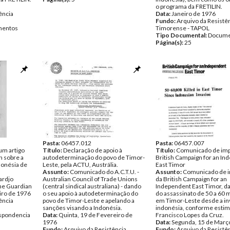
o programa da FRETILIN.
ência
Data:
Janeiro de 1976
Fundo:
Arquivo da Resistê
entos
Timorense - TAPOL
Tipo Documental:
Docume
Página(s):
25
Pasta:
06457.012
Pasta:
06457.007
um artigo
Título:
Declaração de apoio à
Título:
Comunicado de imp
n sobre a
autodeterminação do povo de Timor-
British Campaign for an In
donésia de
Leste, pela ACTU, Austrália.
East Timor
Assunto:
Comunicado do A.C.T.U. -
Assunto:
Comunicado de 
ardjo
Australian Council of Trade Unions
da British Campaign for an
he Guardian
(central sindical australiana) - dando
Independent East Timor, d
iro de 1976
o seu apoio à autodeterminação do
do assassinato de 50 a 60 
ência
povo de Timor-Leste e apelando a
em Timor-Leste desde a in
sanções visando a Indonésia.
indonésia, conforme estim
spondencia
Data:
Quinta, 19 de Fevereiro de
Francisco Lopes da Cruz.
1976
Data:
Segunda, 15 de Març
Fundo:
Arquivo da Resistência
Fundo:
Arquivo da Resistê