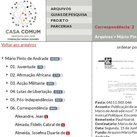
ARQUIVOS
GUIAS DE PESQUISA
PROJETO
PARCERIAS
Correspondência:
2
Arquivos
>
Mário Pin
Voltar aos arquivos
ordenar po
Mário Pinto de Andrade
4336
I
01. Juventude
79
I
02. Afirmação Africana
174
I
03. Acção Militante
255
I
04. Lutas de Libertação
1171
I
05. Pós-Independências
527
I
Pasta:
04311.003.046
Assunto:
Publicação de a
06. Correspondência
662
I
Mário de Andrade no nº. 7
mensal Politique. Encontr
Alexandre, Jean
1
Remetente:
Paul Noirot
Destinatário:
Mário de A
Almada, Fidelis Cabral de
1
Data:
Segunda, 15 de Jun
Fundo:
Arquivo Mário Pin
Almeida, Josefina Duarte de
1
Andrade