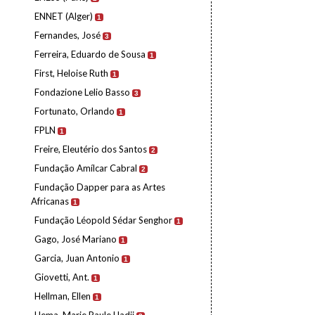
ENNET (Alger)
1
Fernandes, José
3
Ferreira, Eduardo de Sousa
1
First, Heloise Ruth
1
Fondazione Lelio Basso
3
Fortunato, Orlando
1
FPLN
1
Freire, Eleutério dos Santos
2
Fundação Amílcar Cabral
2
Fundação Dapper para as Artes
Africanas
1
Fundação Léopold Sédar Senghor
1
Gago, José Mariano
1
Garcia, Juan Antonio
1
Giovetti, Ant.
1
Hellman, Ellen
1