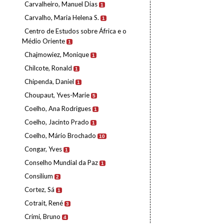
Carvalheiro, Manuel Dias
1
Carvalho, Maria Helena S.
1
Centro de Estudos sobre África e o
Médio Oriente
1
Chajmowiez, Monique
1
Chilcote, Ronald
1
Chipenda, Daniel
1
Choupaut, Yves-Marie
5
Coelho, Ana Rodrigues
1
Coelho, Jacinto Prado
1
Coelho, Mário Brochado
10
Congar, Yves
1
Conselho Mundial da Paz
1
Consilium
2
Cortez, Sá
1
Cotrait, René
3
Crimi, Bruno
4