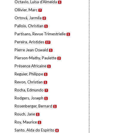
Octavio, Luísa d'Almeida
1
Ollivier, Marc
7
Ortová, Jarmila
2
Palloix, Christian
1
Partisans, Revue Trimestrielle
1
Pereira, Aristides
17
Pierre Jean Oswald
1
Pierson-Mathy, Paulette
2
Présence Africaine
1
Reguier, Philippe
1
Revon, Christian
1
Rocha, Edmundo
7
Rodgers, Joseph
1
Rosenberger, Bernard
1
Rouch, Jane
1
Roy, Maurice
1
Santo, Alda do Espírito
4