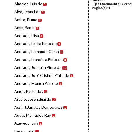
Almeida, Luís de
Tipo Documental:
Corre
9
Página(s):
1
Alva, Leonel de
1
Amico, Bruna
3
Amin, Samir
3
Andrade, Elisa
1
Andrade, Emília Pinto de
1
Andrade, Fernando Costa
8
Andrade, Francisca Pinto de
3
Andrade, Joaquim Pinto de
10
Andrade, José Cristino Pinto de
1
Andrade, Monica Aniceto
1
Anjos, Paulo dos
8
Araújo, José Eduardo
7
Ass.Int.Juristas Democratas
1
Autra, Mamadou Ray
2
Azevedo, Luís
1
Basso, Lelio
1