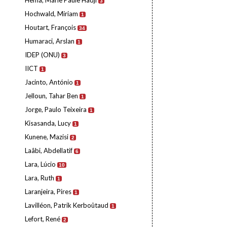
Hema, Marie Paule Hadji
3
Hochwald, Miriam
1
Houtart, François
34
Humaraci, Arslan
1
IDEP (ONU)
3
IICT
1
Jacinto, António
1
Jelloun, Tahar Ben
1
Jorge, Paulo Teixeira
1
Kisasanda, Lucy
1
Kunene, Mazisi
2
Laâbi, Abdellatif
6
Lara, Lúcio
10
Lara, Ruth
1
Laranjeira, Pires
1
Lavilléon, Patrik Kerboûtaud
1
Lefort, René
2