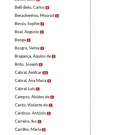
Belli-Belo, Carlos
8
Benachenhou, Mourad
1
Bessis, Sophie
2
Boal, Augusto
1
Bonga
1
Bosgra, Sietse
1
Bragança, Aquino de
1
Brito, Joseph
1
Cabral, Amílcar
12
Cabral, Ana Maria
3
Cabral, Luís
1
Campos, Alcides de
1
Canto, Violante do
1
Cardoso, António
1
Carreira, Iko
1
Carrilho, Maria
3