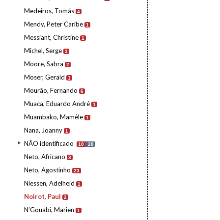
Medeiros, Tomás
4
Mendy, Peter Caribe
1
Messiant, Christine
1
Michel, Serge
3
Moore, Sabra
2
Moser, Gerald
1
Mourão, Fernando
6
Muaca, Eduardo André
1
Muambako, Mamèle
1
Nana, Joanny
1
NÃO identificado
10
28
Neto, Africano
3
Neto, Agostinho
23
Niessen, Adelheid
1
Noirot, Paul
2
N’Gouabi, Marien
1