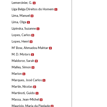
Lemercinier, G.
1
Liga Belga Direitos do Homem
1
Lima, Manuel
3
Lima, Olga
1
Lipinska, Suzanne
1
Lopes, Carlos
3
Lopes, Henri
3
M' Bow, Ahmadou Mahtar
2
M. D. Motors
1
Maldoror, Sarah
9
Malley, Simon
3
Marion
1
Marques, José Carlos
1
Martin, Nicolas
2
Martinoti, Guido
1
Massa, Jean-Michel
3
Maurício, Maria da Piedade
2