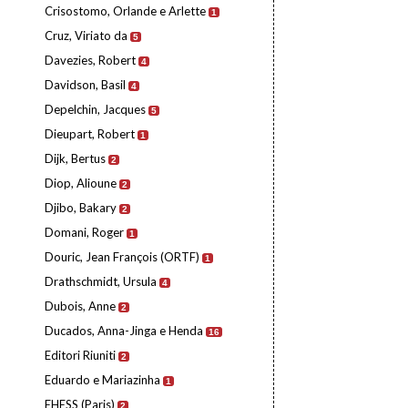
Crisostomo, Orlande e Arlette
1
Cruz, Viriato da
5
Davezies, Robert
4
Davidson, Basil
4
Depelchin, Jacques
5
Dieupart, Robert
1
Dijk, Bertus
2
Diop, Alioune
2
Djibo, Bakary
2
Domani, Roger
1
Douric, Jean François (ORTF)
1
Drathschmidt, Ursula
4
Dubois, Anne
2
Ducados, Anna-Jinga e Henda
16
Editori Riuniti
2
Eduardo e Mariazinha
1
EHESS (Paris)
2