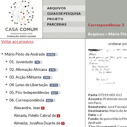
ARQUIVOS
GUIAS DE PESQUISA
PROJETO
PARCERIAS
Correspondência:
3
Arquivos
>
Mário Pin
Voltar aos arquivos
ordenar po
Mário Pinto de Andrade
4336
I
01. Juventude
79
I
02. Afirmação Africana
174
I
03. Acção Militante
255
I
04. Lutas de Libertação
1171
I
05. Pós-Independências
527
I
Pasta:
07559.005.011
Assunto:
Pretende encon
06. Correspondência
662
I
em Paris.
Remetente:
José Fernan
Alexandre, Jean
1
Destinatário:
Mário de A
Data:
s.d.
Almada, Fidelis Cabral de
1
Fundo:
Arquivo Mário Pin
Andrade
Almeida, Josefina Duarte de
1
Tipo Documental:
Corre