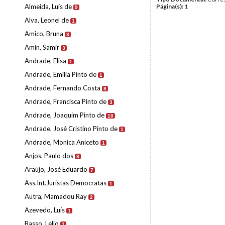
Almeida, Luís de
Página(s):
1
9
Alva, Leonel de
1
Amico, Bruna
3
Amin, Samir
3
Andrade, Elisa
1
Andrade, Emília Pinto de
1
Andrade, Fernando Costa
8
Andrade, Francisca Pinto de
3
Andrade, Joaquim Pinto de
10
Andrade, José Cristino Pinto de
1
Andrade, Monica Aniceto
1
Anjos, Paulo dos
8
Araújo, José Eduardo
7
Ass.Int.Juristas Democratas
1
Autra, Mamadou Ray
2
Azevedo, Luís
1
Basso, Lelio
1