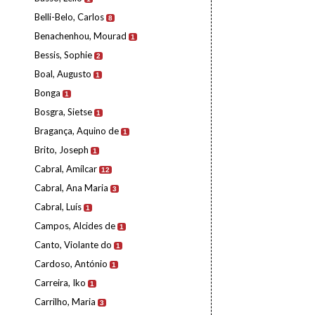
Belli-Belo, Carlos
8
Benachenhou, Mourad
1
Bessis, Sophie
2
Boal, Augusto
1
Bonga
1
Bosgra, Sietse
1
Bragança, Aquino de
1
Brito, Joseph
1
Cabral, Amílcar
12
Cabral, Ana Maria
3
Cabral, Luís
1
Campos, Alcides de
1
Canto, Violante do
1
Cardoso, António
1
Carreira, Iko
1
Carrilho, Maria
3