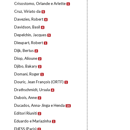
Crisostomo, Orlande e Arlette
1
Cruz, Viriato da
5
Davezies, Robert
4
Davidson, Basil
4
Depelchin, Jacques
5
Dieupart, Robert
1
Dijk, Bertus
2
Diop, Alioune
2
Djibo, Bakary
2
Domani, Roger
1
Douric, Jean François (ORTF)
1
Drathschmidt, Ursula
4
Dubois, Anne
2
Ducados, Anna-Jinga e Henda
16
Editori Riuniti
2
Eduardo e Mariazinha
1
EHESS (Paris)
2