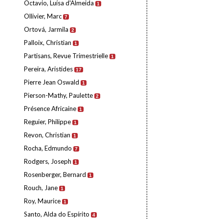
Octavio, Luísa d'Almeida
1
Ollivier, Marc
7
Ortová, Jarmila
2
Palloix, Christian
1
Partisans, Revue Trimestrielle
1
Pereira, Aristides
17
Pierre Jean Oswald
1
Pierson-Mathy, Paulette
2
Présence Africaine
1
Reguier, Philippe
1
Revon, Christian
1
Rocha, Edmundo
7
Rodgers, Joseph
1
Rosenberger, Bernard
1
Rouch, Jane
1
Roy, Maurice
1
Santo, Alda do Espírito
4