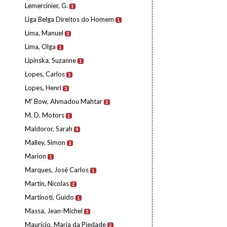
Lemercinier, G.
1
Liga Belga Direitos do Homem
1
Lima, Manuel
3
Lima, Olga
1
Lipinska, Suzanne
1
Lopes, Carlos
3
Lopes, Henri
3
M' Bow, Ahmadou Mahtar
2
M. D. Motors
1
Maldoror, Sarah
9
Malley, Simon
3
Marion
1
Marques, José Carlos
1
Martin, Nicolas
2
Martinoti, Guido
1
Massa, Jean-Michel
3
Maurício, Maria da Piedade
2