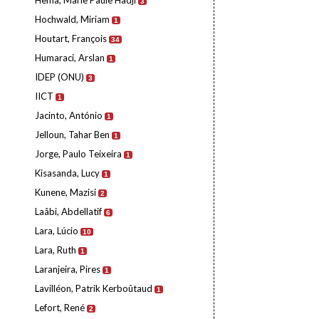
Hema, Marie Paule Hadji
3
Hochwald, Miriam
1
Houtart, François
34
Humaraci, Arslan
1
IDEP (ONU)
3
IICT
1
Jacinto, António
1
Jelloun, Tahar Ben
1
Jorge, Paulo Teixeira
1
Kisasanda, Lucy
1
Kunene, Mazisi
2
Laâbi, Abdellatif
6
Lara, Lúcio
10
Lara, Ruth
1
Laranjeira, Pires
1
Lavilléon, Patrik Kerboûtaud
1
Lefort, René
2