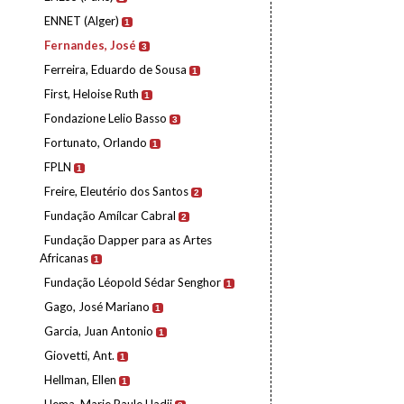
ENNET (Alger)
1
Fernandes, José
3
Ferreira, Eduardo de Sousa
1
First, Heloise Ruth
1
Fondazione Lelio Basso
3
Fortunato, Orlando
1
FPLN
1
Freire, Eleutério dos Santos
2
Fundação Amílcar Cabral
2
Fundação Dapper para as Artes
Africanas
1
Fundação Léopold Sédar Senghor
1
Gago, José Mariano
1
Garcia, Juan Antonio
1
Giovetti, Ant.
1
Hellman, Ellen
1