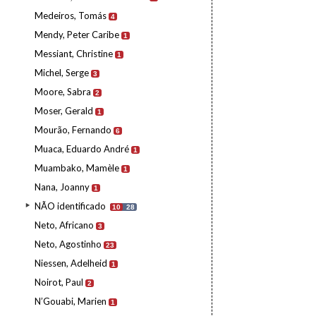
Medeiros, Tomás
4
Mendy, Peter Caribe
1
Messiant, Christine
1
Michel, Serge
3
Moore, Sabra
2
Moser, Gerald
1
Mourão, Fernando
6
Muaca, Eduardo André
1
Muambako, Mamèle
1
Nana, Joanny
1
NÃO identificado
10
28
Neto, Africano
3
Neto, Agostinho
23
Niessen, Adelheid
1
Noirot, Paul
2
N’Gouabi, Marien
1