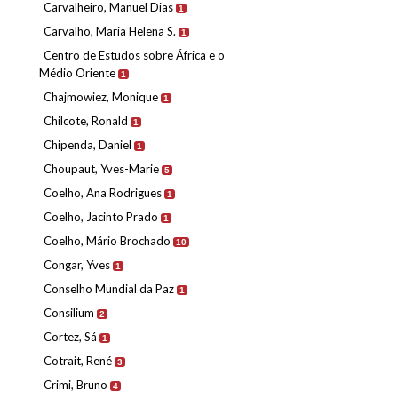
Carvalheiro, Manuel Dias
1
Carvalho, Maria Helena S.
1
Centro de Estudos sobre África e o
Médio Oriente
1
Chajmowiez, Monique
1
Chilcote, Ronald
1
Chipenda, Daniel
1
Choupaut, Yves-Marie
5
Coelho, Ana Rodrigues
1
Coelho, Jacinto Prado
1
Coelho, Mário Brochado
10
Congar, Yves
1
Conselho Mundial da Paz
1
Consilium
2
Cortez, Sá
1
Cotrait, René
3
Crimi, Bruno
4