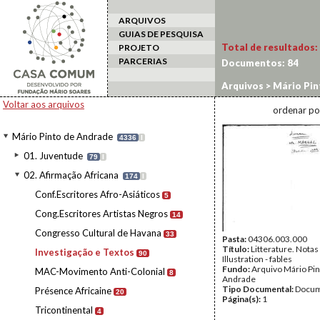
ARQUIVOS
GUIAS DE PESQUISA
Total de resultados:
PROJETO
PARCERIAS
Documentos:
84
Arquivos
>
Mário Pin
Voltar aos arquivos
ordenar po
Mário Pinto de Andrade
4336
I
01. Juventude
79
I
02. Afirmação Africana
174
I
Conf.Escritores Afro-Asiáticos
5
Cong.Escritores Artistas Negros
14
Congresso Cultural de Havana
33
Pasta:
04306.003.000
Título:
Litterature. Notas
Investigação e Textos
90
Illustration - fables
Fundo:
Arquivo Mário Pin
MAC-Movimento Anti-Colonial
8
Andrade
Tipo Documental:
Docum
Présence Africaine
20
Página(s):
1
Tricontinental
4