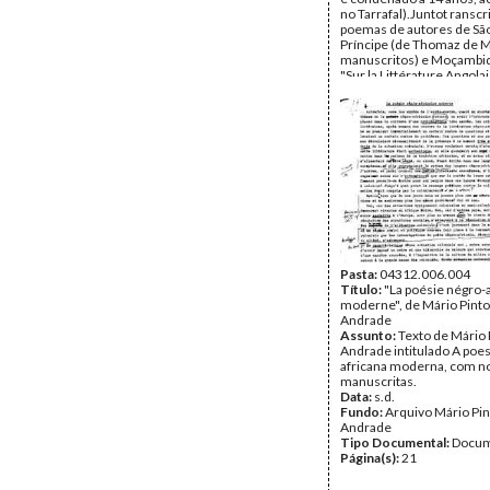
no Tarrafal).Juntot ransc
poemas de autores de Sã
Príncipe (de Thomaz de 
manuscritos) e Moçambi
"Sur la Littérature Angolai
Introduction et notes de 
Andrade" (Sobre a Literat
Angolana - Ensaios - Intr
notas de Mário de Andrad
Data:
s.d.
Fundo:
Arquivo Mário Pin
Andrade
Tipo Documental:
Docum
Página(s):
37
Pasta:
04312.006.004
Título:
"La poésie négro-a
moderne", de Mário Pinto
Andrade
Assunto:
Texto de Mário 
Andrade intitulado A poes
africana moderna, com n
manuscritas.
Data:
s.d.
Fundo:
Arquivo Mário Pin
Andrade
Tipo Documental:
Docum
Página(s):
21