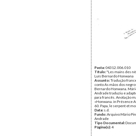
Pasta:
04312.006.010
Título:
"Les mains des nè
Luís Bernardo Honwana
Assunto:
Tradução franc
conto As mãos dos negros
Bernardo Honwana. Mário
Andrade traduziu e adapt
para francês. Anotação m
«Honwana. in Présence Af
60. Papa, le serpent et mo
Data:
s.d.
Fundo:
Arquivo Mário Pin
Andrade
Tipo Documental:
Docum
Página(s):
4