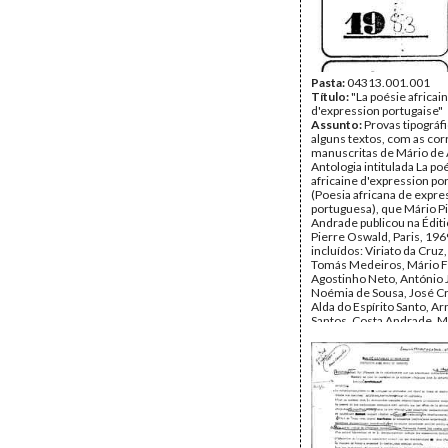
Página(s):
32
Pasta:
04313.001.001
Título:
"La poésie africai
d'expression portugaise"
Assunto:
Provas tipográfi
alguns textos, com as co
manuscritas de Mário de
Antologia intitulada La po
africaine d'expression po
(Poesia africana de expr
portuguesa), que Mário P
Andrade publicou na Éditi
Pierre Oswald, Paris, 196
incluídos: Viriato da Cruz
Tomás Medeiros, Mário 
Agostinho Neto, António J
Noémia de Sousa, José Cr
Alda do Espírito Santo, Ar
Santos, Costa Andrade, M
Gabriel Mariano, Onésimo 
Tomás Jorge, Alexandre D
Fernando Ganhão, Marce
Santos.
Data:
1968
Fundo:
Arquivo Mário Pin
Andrade
Tipo Documental:
Docum
Página(s):
75