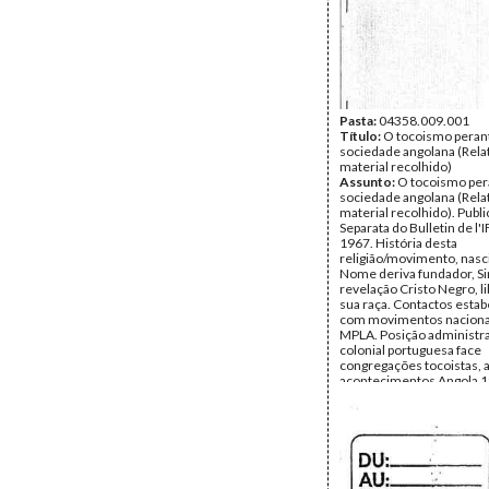
Pasta:
04358.009.001
Título:
O tocoismo peran
sociedade angolana (Rela
material recolhido)
Assunto:
O tocoismo per
sociedade angolana (Rela
material recolhido). Publ
Separata do Bulletin de l'
1967. História desta
religião/movimento, nasc
Nome deriva fundador, S
revelação Cristo Negro, l
sua raça. Contactos esta
com movimentos nacional
MPLA. Posição administr
colonial portuguesa face
congregações tocoistas, 
acontecimentos Angola 
Colaboracionismo? Síntese
autoria Maria da Luz Boal,
milhões e meio adeptos, 
Data:
1967
Fundo:
Arquivo Mário Pin
Andrade
Tipo Documental:
Docum