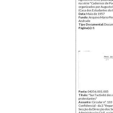
na série "Cadernos de Poe
organizados por Augusto 
(Casa dos Estudantes do 
Data:
Maio de 1957
Fundo:
Arquivo Mário Pin
Andrade
Tipo Documental:
Docum
Página(s):
8
Pasta:
04356.001.005
Título:
"Sur l'activité de
protestantes"
Assunto:
Circular nº. 133 
Confidencial - da 2.ª Repart
Secção da Direcção dos S
Administração Civil, assin