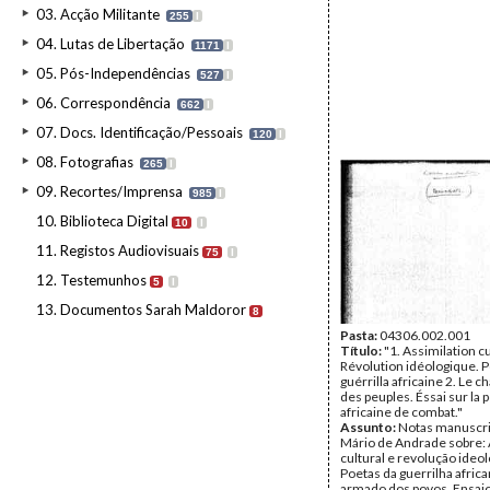
03. Acção Militante
255
I
04. Lutas de Libertação
1171
I
05. Pós-Independências
527
I
06. Correspondência
662
I
07. Docs. Identificação/Pessoais
120
I
08. Fotografias
265
I
09. Recortes/Imprensa
985
I
10. Biblioteca Digital
10
I
11. Registos Audiovisuais
75
I
12. Testemunhos
5
I
13. Documentos Sarah Maldoror
8
Pasta:
04306.002.001
Título:
"1. Assimilation cu
Révolution idéologique. P
guérrilla africaine 2. Le 
des peuples. Éssai sur la 
africaine de combat."
Assunto:
Notas manuscri
Mário de Andrade sobre:
cultural e revolução ideol
Poetas da guerrilha afric
armado dos povos, Ensaio