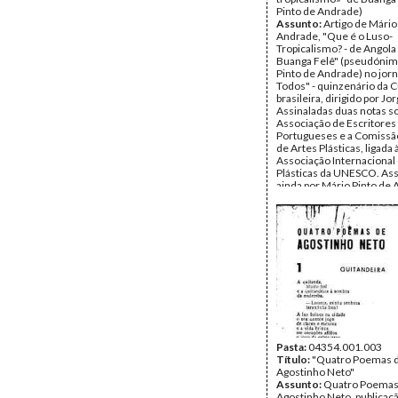
Pinto de Andrade)
Assunto:
Artigo de Mário
Andrade, "Que é o Luso-
Tropicalismo? - de Angol
Buanga Felê" (pseudónim
Pinto de Andrade) no jorn
Todos" - quinzenário da C
brasileira, dirigido por J
Assinaladas duas notas s
Associação de Escritores
Portugueses e a Comissão
de Artes Plásticas, ligada 
Associação Internacional
Plásticas da UNESCO. Ass
ainda por Mário Pinto de 
crónica Cinema francês -
Georges Sadoul, em exclu
jornal, sobre "Si tous les 
monde", de Christian Jacq
sobre a solidariedade int
Data:
Quarta, 23 de Maio
Fundo:
Arquivo Mário Pin
Andrade
Tipo Documental:
Docum
Página(s):
5
Pasta:
04354.001.003
Título:
"Quatro Poemas 
Agostinho Neto"
Assunto:
Quatro Poemas
Agostinho Neto, publicaç