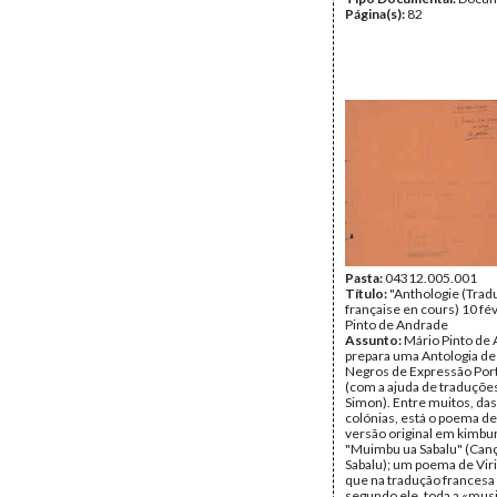
Página(s):
82
Pasta:
04312.005.001
Título:
"Anthologie (Trad
française en cours) 10 fév
Pinto de Andrade
Assunto:
Mário Pinto de
prepara uma Antologia de
Negros de Expressão Por
(com a ajuda de traduçõe
Simon). Entre muitos, das
colónias, está o poema de
versão original em kimb
"Muimbu ua Sabalu" (Can
Sabalu); um poema de Viri
que na tradução francesa 
segundo ele, toda a «musi