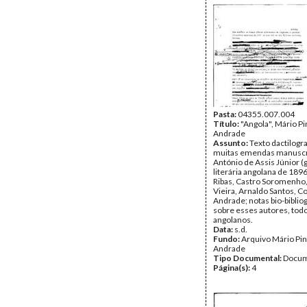
Pasta:
04355.007.004
Título:
"Angola", Mário Pi
Andrade
Assunto:
Texto dactilogr
muitas emendas manuscr
António de Assis Júnior (
literária angolana de 189
Ribas, Castro Soromenho
Vieira, Arnaldo Santos, C
Andrade; notas bio-biblio
sobre esses autores, tod
angolanos.
Data:
s.d.
Fundo:
Arquivo Mário Pin
Andrade
Tipo Documental:
Docum
Página(s):
4