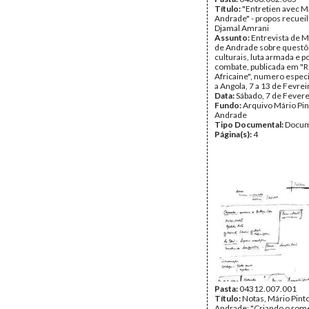
Título:
"Entretien avec M
Andrade" - propos recueill
Djamal Amrani
Assunto:
Entrevista de M
de Andrade sobre quest
culturais, luta armada e p
combate, publicada em "R
Africaine", numero espec
a Angola, 7 a 13 de Fevre
Data:
Sábado, 7 de Fever
Fundo:
Arquivo Mário Pin
Andrade
Tipo Documental:
Docum
Página(s):
4
Pasta:
04312.007.001
Título:
Notas, Mário Pint
Andrade; "Criando o rom