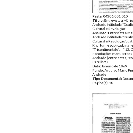
Pasta:
04306.001.010
Título:
Entrevista a Mário
Andrade intitulada "Dual
Cultural e Revolução"
Assunto:
Entrevista a Má
Andrade intitulada "Dual
Cultural e Revolução", da
Khartum e publicada na re
"Tricontinentale", n.º 13.
e anotações manuscritas
Andrade (entre estas, "có
Carrilho").
Data:
Janeiro de 1969
Fundo:
Arquivo Mário Pin
Andrade
Tipo Documental:
Docum
Página(s):
10