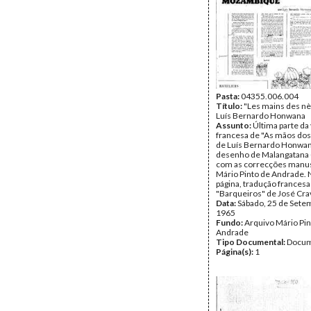
Pasta:
04355.006.004
Título:
"Les mains des nè
Luís Bernardo Honwana
Assunto:
Última parte da
francesa de "As mãos dos
de Luís Bernardo Honwa
desenho de Malangatana 
com as correcções manus
Mário Pinto de Andrade.
página, tradução frances
"Barqueiros" de José Cra
Data:
Sábado, 25 de Sete
1965
Fundo:
Arquivo Mário Pin
Andrade
Tipo Documental:
Docum
Página(s):
1