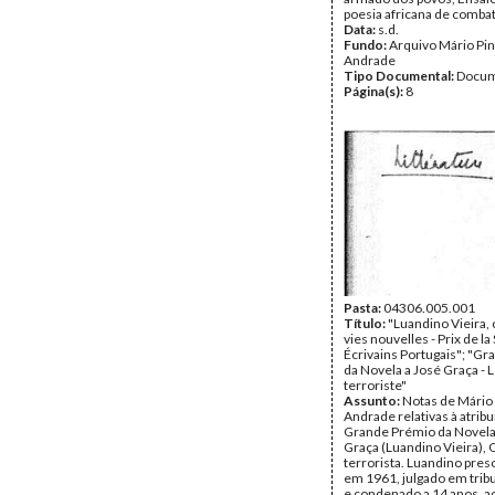
poesia africana de comba
Data:
s.d.
Fundo:
Arquivo Mário Pin
Andrade
Tipo Documental:
Docum
Página(s):
8
Pasta:
04306.005.001
Título:
"Luandino Vieira,
vies nouvelles - Prix de la
Écrivains Portugais"; "G
da Novela a José Graça - L
terroriste"
Assunto:
Notas de Mário 
Andrade relativas à atrib
Grande Prémio da Novela
Graça (Luandino Vieira),
terrorista. Luandino pres
em 1961, julgado em tribu
e condenado a 14 anos, 