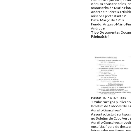
e Sousa e Vasconcelos, 
manuscrita de Mário Pint
Andrade: "Sobre a activid
missões protestantes".
Data:
Março de 1958
Fundo:
Arquivo Mário Pin
Andrade
Tipo Documental:
Docum
Página(s):
4
Pasta:
04354.021.008
Título:
"Artigos publicado
Boletim de Cabo Verde e C
Aurélio Gonçalves"
Assunto:
Lista de artigos
no Boletim de Cabo Verde 
Aurélio Gonçalves, novelis
ensaísta, figura de desta
letras cabo-verdianas, na