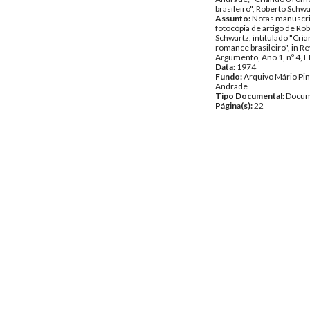
brasileiro", Roberto Schw
Assunto:
Notas manuscri
fotocópia de artigo de Ro
Schwartz, intitulado "Cri
romance brasileiro", in Re
Argumento, Ano 1, nº 4, 
Data:
1974
Fundo:
Arquivo Mário Pin
Andrade
Tipo Documental:
Docum
Página(s):
22