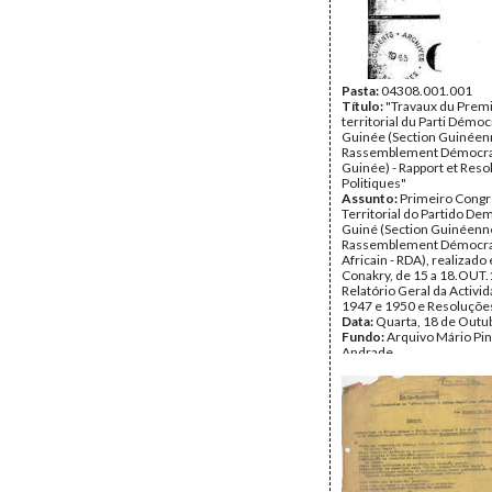
Pasta:
04308.001.001
Título:
"Travaux du Prem
territorial du Parti Démo
Guinée (Section Guinéen
Rassemblement Démocra
Guinée) - Rapport et Reso
Politiques"
Assunto:
Primeiro Cong
Territorial do Partido De
Guiné (Section Guinéenn
Rassemblement Démocra
Africain - RDA), realizado
Conakry, de 15 a 18.OUT.
Relatório Geral da Activi
1947 e 1950 e Resoluções 
Data:
Quarta, 18 de Outu
Fundo:
Arquivo Mário Pin
Andrade
Tipo Documental:
Docum
Página(s):
28