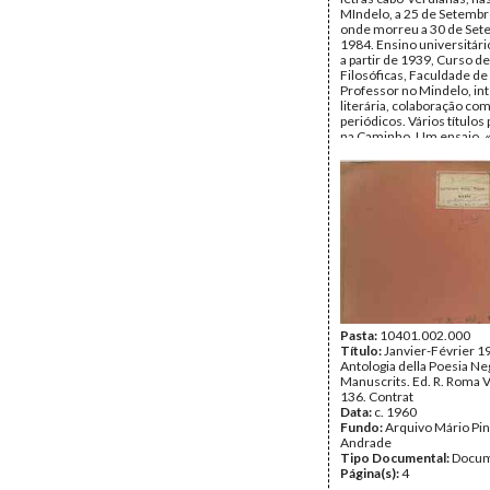
MIndelo, a 25 de Setembr
onde morreu a 30 de Set
1984. Ensino universitári
a partir de 1939, Curso de
Filosóficas, Faculdade de
Professor no Mindelo, int
literária, colaboração com
periódicos. Vários títulos
na Caminho. Um ensaio, 
da Ironia em Eça de Queir
hoje se mantém actual. P
«Antologia da Ficção Cab
Contemporânea», em Ago
1960.
Data:
1959 - 1963
Fundo:
Arquivo Mário Pin
Andrade
Tipo Documental:
Docum
Página(s):
1
Pasta:
10401.002.000
Título:
Janvier-Février 1
Antologia della Poesia Ne
Manuscrits. Ed. R. Roma Via
136. Contrat
Data:
c. 1960
Fundo:
Arquivo Mário Pin
Andrade
Tipo Documental:
Docum
Página(s):
4