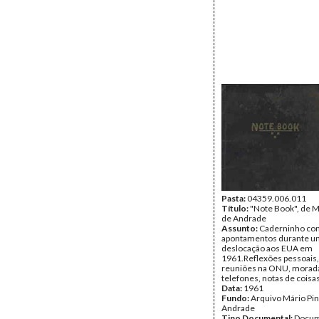
Pasta:
04359.006.011
Título:
"Note Book", de M
de Andrade
Assunto:
Caderninho co
apontamentos durante u
deslocação aos EUA em
1961.Reflexões pessoais,
reuniões na ONU, morad
telefones, notas de coisas
Data:
1961
Fundo:
Arquivo Mário Pin
Andrade
Tipo Documental:
Docum