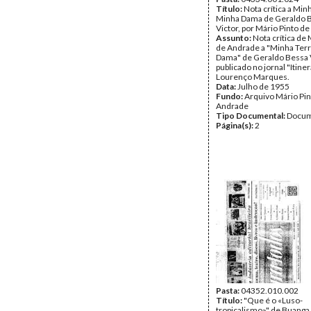
Título:
Nota crítica a Min
Minha Dama de Geraldo 
Victor, por Mário Pinto d
Assunto:
Nota crítica de 
de Andrade a "Minha Terr
Dama" de Geraldo Bessa V
publicado no jornal "Itiner
Lourenço Marques.
Data:
Julho de 1955
Fundo:
Arquivo Mário Pin
Andrade
Tipo Documental:
Docum
Página(s):
2
Pasta:
04352.010.002
Título:
"Que é o «Luso-
tropicalismo»" de Buanga