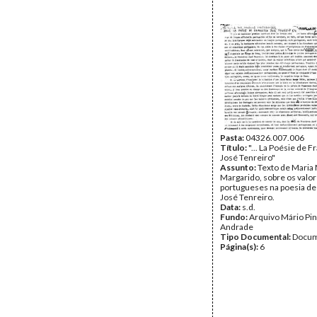
Pasta:
04326.007.006
Título:
"... La Poésie de 
José Tenreiro"
Assunto:
Texto de Maria
Margarido, sobre os valo
portugueses na poesia de
José Tenreiro.
Data:
s.d.
Fundo:
Arquivo Mário Pin
Andrade
Tipo Documental:
Docum
Página(s):
6