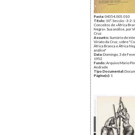
Pasta:
04354.005.010
Título:
10ª. Sessão - 3-2-1
Conceitos de «África Bran
Negra». Sua análise, por V
Cruz
Assunto:
Sumário de int
Viriato da Cruz, sobre "C
África Branca e África Ne
análise"
Data:
Domingo, 3 de Feve
1952
Fundo:
Arquivo Mário Pin
Andrade
Tipo Documental:
Docum
Página(s):
1