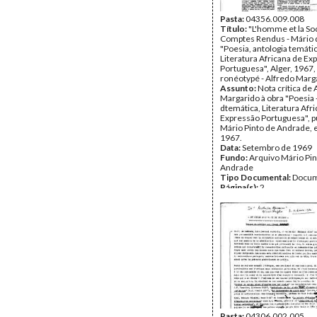
Pasta:
04356.009.008
Título:
"L'homme et la Soc
Comptes Rendus - Mário 
"Poesia, antologia temátic
Literatura Africana de Ex
Portuguesa", Alger, 1967, 
ronéotypé - Alfredo Marg
Assunto:
Nota crítica de 
Margarido à obra "Poesia 
dtemática, Literatura Afr
Expressão Portuguesa", p
Mário Pinto de Andrade, 
1967.
Data:
Setembro de 1969
Fundo:
Arquivo Mário Pin
Andrade
Tipo Documental:
Docum
Página(s):
2
Pasta:
04306.002.005