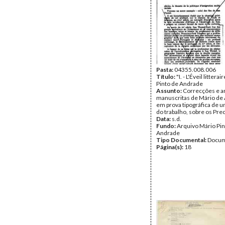
Pasta:
04355.008.006
Título:
"I. - L'Éveil litterai
Pinto de Andrade
Assunto:
Correcções e a
manuscritas de Mário de
em prova tipográfica de u
do trabalho, sobre os Pr
Data:
s.d.
Fundo:
Arquivo Mário Pin
Andrade
Tipo Documental:
Docum
Página(s):
18