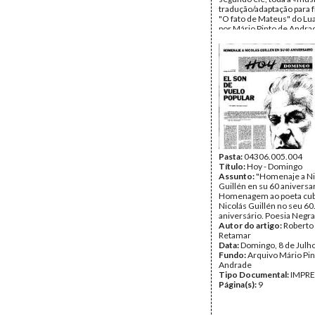
tradução/adaptação para 
"O fato de Mateus" do Lua
por Mário Pinto de Andrad
tradução de "As mãos dos
do Luís Bernando Honwan
tradução de "Uma mulhe
abandonada", de Óscar Ri
também o texto "To name
de W.S.Merwin, sobre a p
Agostinho Neto, publicado
Nation", em 24.FEV.1962
poemas traduzidos para i
Data:
1962
Fundo:
Arquivo Mário Pin
Andrade
Tipo Documental:
Pasta:
04306.005.004
Docum
Página(s):
Título:
Hoy - Domingo
166
Assunto:
"Homenaje a Ni
Guillén en su 60 aniversar
Homenagem ao poeta cu
Nicolás Guillén no seu 60.
aniversário. Poesia Negra
Autor do artigo:
Roberto
Retamar
Data:
Domingo, 8 de Julh
Fundo:
Arquivo Mário Pin
Andrade
Tipo Documental:
IMPR
Página(s):
9