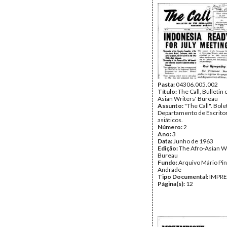
Pasta:
04306.005.002
Título:
The Call, Bulletin 
Asian Writers' Bureau
Assunto:
"The Call". Bol
Departamento de Escritor
asiáticos.
Número:
2
Ano:
3
Data:
Junho de 1963
Edição:
The Afro-Asian Wr
Bureau
Fundo:
Arquivo Mário Pin
Andrade
Tipo Documental:
IMPR
Página(s):
12