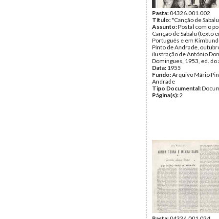
Pasta:
04326.001.002
Título:
"Canção de Sabalu
Assunto:
Postal com o p
Canção de Sabalu (texto 
Português e em Kimbund
Pinto de Andrade, outubr
ilustração de António D
Domingues, 1953, ed. do 
Data:
1955
Fundo:
Arquivo Mário Pin
Andrade
Tipo Documental:
Docum
Página(s):
2
Pasta:
04334.001.024