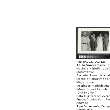
Pasta:
07223.002.123
Título:
Samora Machel, (?
Machel e Mário Pinto de 
Moçambique
Assunto:
Samora Machel, 
Machel e Mário Pinto de 
Moçambique.
Inscrições:
Mario de And
(Mozambique). Carimbo
"09.FEV.1984".
Data:
Quinta, 9 de Fevere
Fundo:
Arquivo Mário Pin
Andrade
Tipo Documental:
Fotogr
Página(s):
2