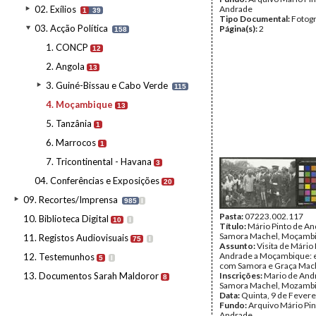
02. Exílios
Andrade
1
39
Tipo Documental:
Fotogr
03. Acção Política
Página(s):
2
158
1. CONCP
12
2. Angola
13
3. Guiné-Bissau e Cabo Verde
115
4. Moçambique
13
5. Tanzânia
1
6. Marrocos
1
7. Tricontinental - Havana
3
04. Conferências e Exposições
20
09. Recortes/Imprensa
985
I
Pasta:
07223.002.117
10. Biblioteca Digital
10
I
Título:
Mário Pinto de A
Samora Machel, Moçamb
11. Registos Audiovisuais
75
I
Assunto:
Visita de Mário 
Andrade a Moçambique: 
12. Testemunhos
5
I
com Samora e Graça Mac
13. Documentos Sarah Maldoror
Inscrições:
Mario de And
8
Samora Machel, Mozambi
Data:
Quinta, 9 de Fevere
Fundo:
Arquivo Mário Pin
Andrade