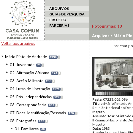
ARQUIVOS
GUIAS DE PESQUISA
PROJETO
PARCERIAS
Fotografias:
13
Arquivos
>
Mário Pin
Voltar aos arquivos
ordenar po
Mário Pinto de Andrade
4336
I
01. Juventude
79
I
02. Afirmação Africana
174
I
03. Acção Militante
255
I
04. Lutas de Libertação
1171
I
05. Pós-Independências
527
I
Pasta:
07223.002.096
Título:
Mário Pinto de And
06. Correspondência
662
I
Reunião Nacional do Des
Maputo
07. Docs. Identificação/Pessoais
120
I
Assunto:
Mário Pinto de
II Reunião Nacional do D
08. Fotografias
265
I
Maputo.
Data:
1983
01. Familiares
48
Fundo:
Arquivo Mário Pin