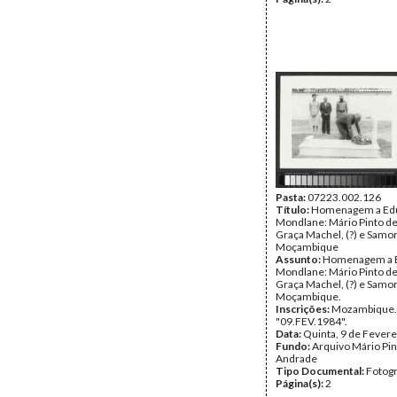
Pasta:
07223.002.126
Título:
Homenagem a Ed
Mondlane: Mário Pinto d
Graça Machel, (?) e Samo
Moçambique
Assunto:
Homenagem a 
Mondlane: Mário Pinto d
Graça Machel, (?) e Samo
Moçambique.
Inscrições:
Mozambique.
"09.FEV.1984".
Data:
Quinta, 9 de Fevere
Fundo:
Arquivo Mário Pin
Andrade
Tipo Documental:
Fotogr
Página(s):
2