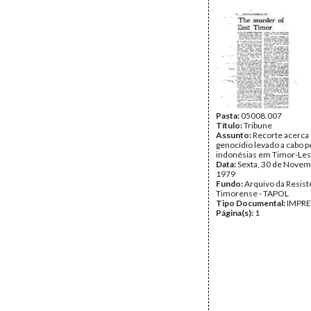
Lisboa; guerrilha; Igreja; 
malária; subnutrição; auxí
internacional; Mochtar; c
Data:
Outubro de 1979 -
de 1979
Fundo:
Arquivo da Resist
Timorense - TAPOL
Tipo Documental:
IMPR
Página(s):
49
Pasta:
05008.007
Título:
Tribune
Assunto:
Recorte acerca
genocídio levado a cabo p
indonésias em Timor-Les
Data:
Sexta, 30 de Novem
1979
Fundo:
Arquivo da Resist
Timorense - TAPOL
Tipo Documental:
IMPR
Página(s):
1