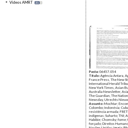
Videos AMRT
21
I
Pasta:
06457.054
Título:
Agência Antara, A
France Press, The New St
International Herald Trib
New York Times, Asian B
Australia Newsletter, Asi
The Guardian, The Nation
Newsday, Utrechts Nieu
Assunto:
Mochtar; Encon
Colombo; Indonésia; Cuba
resistência armada; FRETI
indígenas; Suharto; TNI; A
Habibie; Chomsky; fome; 
forçado; Direitos Humanos
Nações Unidas; Igreja; B