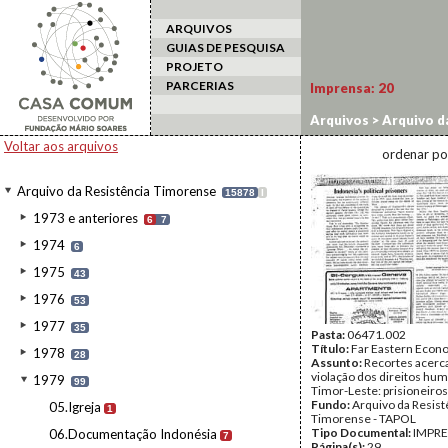
ARQUIVOS
GUIAS DE PESQUISA
PROJETO
PARCERIAS
Imprensa:
20
Arquivos
>
Arquivo d
Voltar aos arquivos
ordenar po
Arquivo da Resistência Timorense
15878
I
1973 e anteriores
6
7
1974
6
1975
43
1976
53
1977
35
Pasta:
06471.002
Título:
Far Eastern Econ
1978
28
Assunto:
Recortes acerc
violação dos direitos h
1979
99
Timor-Leste: prisioneiros 
Fundo:
Arquivo da Resist
05.Igreja
1
Timorense - TAPOL
Tipo Documental:
IMPR
06.Documentação Indonésia
7
Página(s):
29