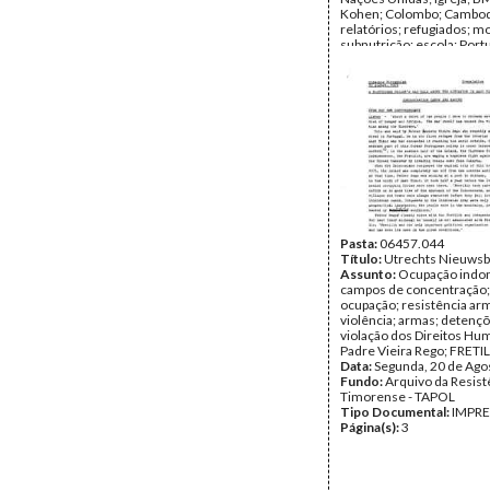
Kohen; Colombo; Cambod
relatórios; refugiados; m
subnutrição; escola; Portu
Dunn; solidariedade; HRC
assassinato de jornalistas
Greg Shackleton; Balibo;
Gary Cunningham; Tony S
UDT; NATO; Brian Peters
Rennie; Ramos-Horta; Os
APODETI; EUA; Padres; P
Leoneto Vieira Rego
Data:
Maio de 1979 - Ago
Fundo:
Arquivo da Resist
Timorense - TAPOL
Tipo Documental:
IMPR
Página(s):
Pasta:
06457.044
47
Título:
Utrechts Nieuwsb
Assunto:
Ocupação indon
campos de concentração; 
ocupação; resistência ar
violência; armas; detençõ
violação dos Direitos Hu
Padre Vieira Rego; FRETI
Data:
Segunda, 20 de Ago
Fundo:
Arquivo da Resist
Timorense - TAPOL
Tipo Documental:
IMPR
Página(s):
3