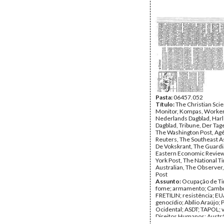
Pasta:
06457.052
Título:
The Christian Sci
Monitor, Kompas, Worker
Nederlands Dagblad, Har
Dagblad, Tribune, Der Tag
The Washington Post, Ag
Reuters, The Southeast A
De Vokskrant, The Guardi
Eastern Economic Revie
York Post, The National T
Australian, The Observer,
Post
Assunto:
Ocupação de Ti
fome; armamento; Cambo
FRETILIN; resistência; EU
genocídio; Abílio Araújo; 
Ocidental; ASDT; TAPOL; 
Direitos Humanos; Austrá
detenções; prisões; refug