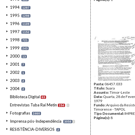
1994
1287
1995
1298
1996
1109
1997
1152
1998
721
1999
243
2000
13
2001
7
2002
1
2003
2
Pasta:
06457.033
Título:
Suara
2004
2
Assunto:
Timor-Leste
Biblioteca Digital
Data:
Quarta, 28 de Fever
63
1979
Entrevistas Tuba Rai Metin
Fundo:
Arquivo da Resist
154
I
Timorense - TAPOL
Fotografias
Tipo Documental:
IMPR
2460
Página(s):
8
Imprensa pós-Independência
3058
I
RESISTÊNCIA-DIVERSOS
2