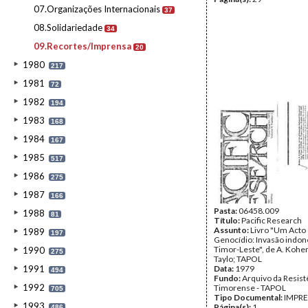
07.Organizações Internacionais
37
08.Solidariedade
34
09.Recortes/Imprensa
20
1980
217
1981
72
1982
194
1983
168
1984
167
1985
517
1986
275
1987
166
Pasta:
06458.009
1988
81
Título:
Pacific Research
Assunto:
Livro "Um Acto
1989
197
Genocídio: Invasão indon
Timor-Leste", de A. Kohe
1990
275
Taylo; TAPOL
1991
Data:
1979
494
Fundo:
Arquivo da Resist
1992
Timorense - TAPOL
705
Tipo Documental:
IMPR
1993
Página(s):
1
486