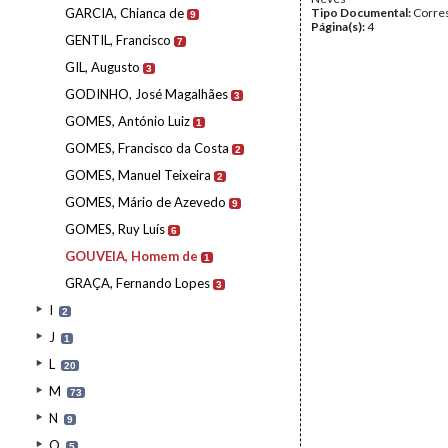
GARCIA, Chianca de
Tipo Documental:
Corre
9
Página(s):
4
GENTIL, Francisco
7
GIL, Augusto
3
GODINHO, José Magalhães
3
GOMES, António Luiz
1
GOMES, Francisco da Costa
2
GOMES, Manuel Teixeira
2
GOMES, Mário de Azevedo
9
GOMES, Ruy Luís
6
GOUVEIA, Homem de
1
GRAÇA, Fernando Lopes
3
I
2
J
1
L
20
M
73
N
9
O
5