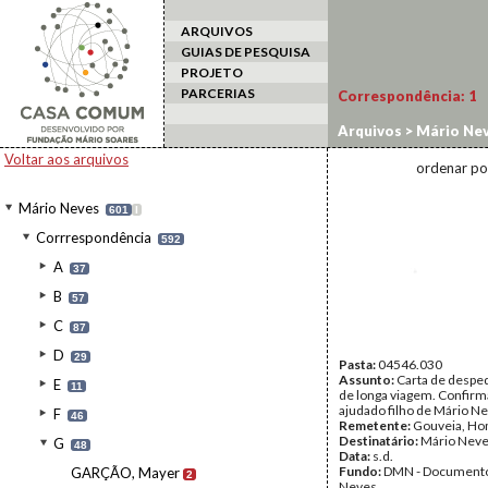
ARQUIVOS
GUIAS DE PESQUISA
PROJETO
PARCERIAS
Correspondência:
1
Arquivos
>
Mário Ne
Voltar aos arquivos
ordenar po
Mário Neves
601
I
Corrrespondência
592
A
37
B
57
C
87
D
29
Pasta:
04546.030
Assunto:
Carta de despe
E
11
de longa viagem. Confirm
ajudado filho de Mário N
F
46
Remetente:
Gouveia, H
Destinatário:
Mário Nev
G
48
Data:
s.d.
Fundo:
DMN - Documento
GARÇÃO, Mayer
2
Neves