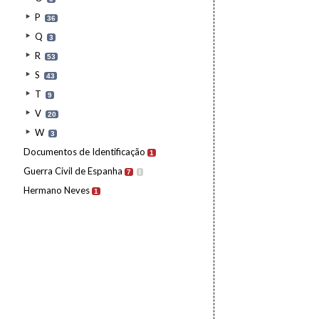
P
36
Q
3
R
53
S
43
T
9
V
20
W
3
Documentos de Identificação
1
Guerra Civil de Espanha
7
I
Hermano Neves
1