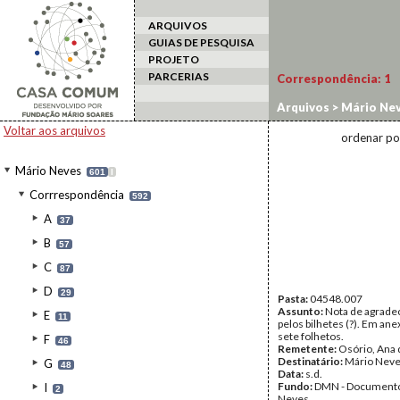
ARQUIVOS
GUIAS DE PESQUISA
PROJETO
PARCERIAS
Correspondência:
1
Arquivos
>
Mário Ne
Voltar aos arquivos
ordenar po
Mário Neves
601
I
Corrrespondência
592
A
37
B
57
C
87
D
29
Pasta:
04548.007
Assunto:
Nota de agrade
E
11
pelos bilhetes (?). Em an
sete folhetos.
F
46
Remetente:
Osório, Ana 
Destinatário:
Mário Nev
G
48
Data:
s.d.
Fundo:
DMN - Documento
I
2
Neves