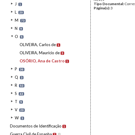
J
Tipo Documental:
Corre
1
Página(s):
3
L
20
M
73
N
9
O
5
OLIVEIRA, Carlos de
1
OLIVEIRA, Maurício de
3
OSÓRIO, Ana de Castro
1
P
36
Q
3
R
53
S
43
T
9
V
20
W
3
Documentos de Identificação
1
Guerra Civil de Espanha
7
I