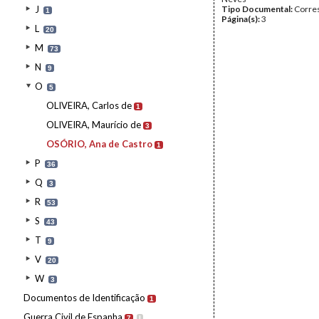
J
Tipo Documental:
Corre
1
Página(s):
3
L
20
M
73
N
9
O
5
OLIVEIRA, Carlos de
1
OLIVEIRA, Maurício de
3
OSÓRIO, Ana de Castro
1
P
36
Q
3
R
53
S
43
T
9
V
20
W
3
Documentos de Identificação
1
Guerra Civil de Espanha
7
I