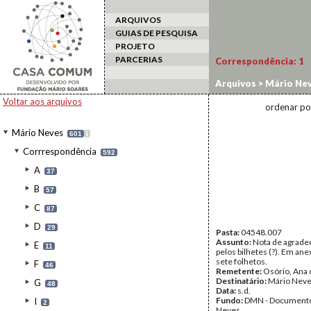
ARQUIVOS
GUIAS DE PESQUISA
PROJETO
PARCERIAS
Correspondência:
1
Arquivos
>
Mário Ne
Voltar aos arquivos
ordenar po
Mário Neves
601
I
Corrrespondência
592
A
37
B
57
C
87
D
29
Pasta:
04548.007
Assunto:
Nota de agrade
E
11
pelos bilhetes (?). Em an
sete folhetos.
F
46
Remetente:
Osório, Ana 
Destinatário:
Mário Nev
G
48
Data:
s.d.
Fundo:
DMN - Documento
I
2
Neves