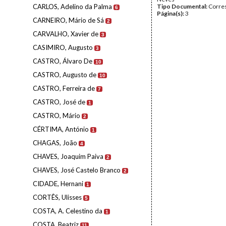
CARLOS, Adelino da Palma
Tipo Documental:
Corre
6
Página(s):
3
CARNEIRO, Mário de Sá
2
CARVALHO, Xavier de
3
CASIMIRO, Augusto
3
CASTRO, Álvaro De
10
CASTRO, Augusto de
10
CASTRO, Ferreira de
7
CASTRO, José de
1
CASTRO, Mário
2
CÉRTIMA, António
1
CHAGAS, João
4
CHAVES, Joaquim Paiva
2
CHAVES, José Castelo Branco
2
CIDADE, Hernani
1
CORTÊS, Ulisses
5
COSTA, A. Celestino da
1
COSTA, Beatriz
11