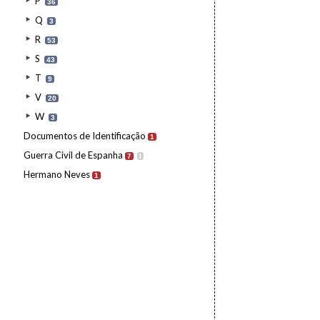
P
36
Q
3
R
53
S
43
T
9
V
20
W
3
Documentos de Identificação
1
Guerra Civil de Espanha
7
I
Hermano Neves
1