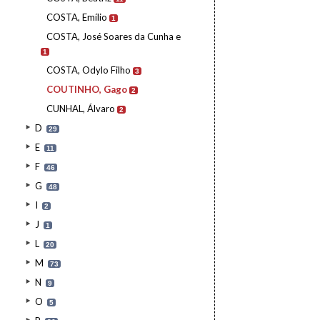
COSTA, Emílio
1
COSTA, José Soares da Cunha e
1
COSTA, Odylo Filho
3
COUTINHO, Gago
2
CUNHAL, Álvaro
2
D
29
E
11
F
46
G
48
I
2
J
1
L
20
M
73
N
9
O
5