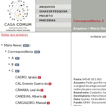
ARQUIVOS
GUIAS DE PESQUISA
PROJETO
PARCERIAS
Correspondência:
2
Arquivos
>
Mário Ne
Voltar aos arquivos
ordenar po
Mário Neves
601
I
Corrrespondência
592
A
37
B
57
C
87
CAEIRO, Igrejas
1
Pasta:
04545.021.001
Assunto:
Pede que lhe se
CAL, Ernesto Guerra da
2
o original do artigo enviad
redacção para correcções
CÂMARA, Leal da
2
Remetente:
Coutinho, G
Destinatário:
Mário Nev
CANDEIAS, Alberto
1
Data:
Quinta, 16 de Abril
Fundo:
DMN - Documento
CARGALEIRO, Manuel
1
Neves