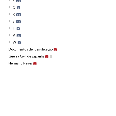
P
36
Q
3
R
53
S
43
T
9
V
20
W
3
Documentos de Identificação
1
Guerra Civil de Espanha
7
I
Hermano Neves
1