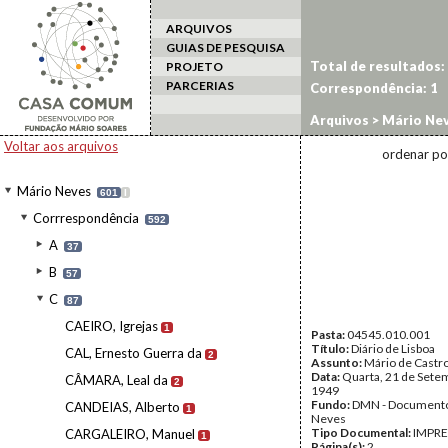
ARQUIVOS
GUIAS DE PESQUISA
Total de resultados:
PROJETO
PARCERIAS
Correspondência:
1
Arquivos
>
Mário Ne
Voltar aos arquivos
ordenar po
Mário Neves
601
I
Corrrespondência
592
A
37
B
57
C
87
CAEIRO, Igrejas
1
Pasta:
04545.010.001
Título:
Diário de Lisboa
CAL, Ernesto Guerra da
2
Assunto:
Mário de Castr
Data:
Quarta, 21 de Sete
CÂMARA, Leal da
2
1949
Fundo:
DMN - Documento
CANDEIAS, Alberto
1
Neves
Tipo Documental:
IMPR
CARGALEIRO, Manuel
1
Página(s):
2