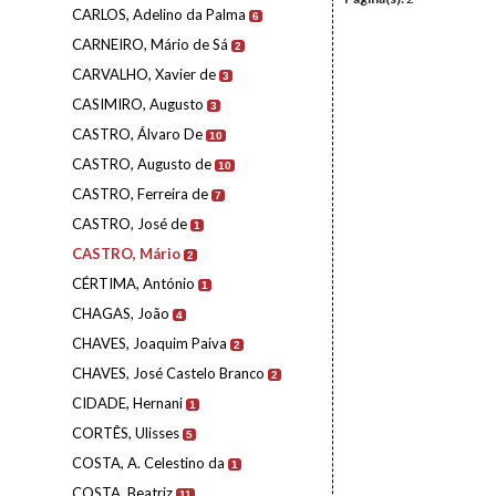
CARLOS, Adelino da Palma
6
CARNEIRO, Mário de Sá
2
CARVALHO, Xavier de
3
CASIMIRO, Augusto
3
CASTRO, Álvaro De
10
CASTRO, Augusto de
10
CASTRO, Ferreira de
7
CASTRO, José de
1
CASTRO, Mário
2
CÉRTIMA, António
1
CHAGAS, João
4
CHAVES, Joaquim Paiva
2
CHAVES, José Castelo Branco
2
CIDADE, Hernani
1
CORTÊS, Ulisses
5
COSTA, A. Celestino da
1
COSTA, Beatriz
11