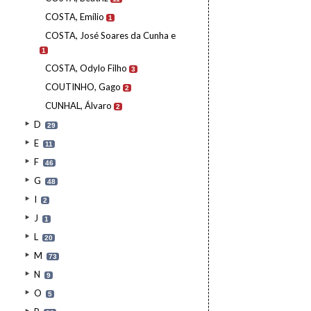
COSTA, Emílio
1
COSTA, José Soares da Cunha e
1
COSTA, Odylo Filho
3
COUTINHO, Gago
2
CUNHAL, Álvaro
2
D
29
E
11
F
46
G
48
I
2
J
1
L
20
M
73
N
9
O
5