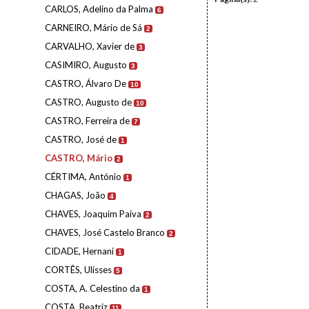
CARLOS, Adelino da Palma
6
CARNEIRO, Mário de Sá
2
CARVALHO, Xavier de
3
CASIMIRO, Augusto
3
CASTRO, Álvaro De
10
CASTRO, Augusto de
10
CASTRO, Ferreira de
7
CASTRO, José de
1
CASTRO, Mário
2
CÉRTIMA, António
1
CHAGAS, João
4
CHAVES, Joaquim Paiva
2
CHAVES, José Castelo Branco
2
CIDADE, Hernani
1
CORTÊS, Ulisses
5
COSTA, A. Celestino da
1
COSTA, Beatriz
11