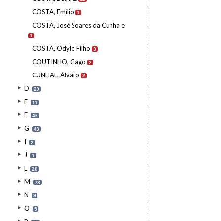
COSTA, Emílio
1
COSTA, José Soares da Cunha e
1
COSTA, Odylo Filho
3
COUTINHO, Gago
2
CUNHAL, Álvaro
2
D
29
E
11
F
46
G
48
I
2
J
1
L
20
M
73
N
9
O
5