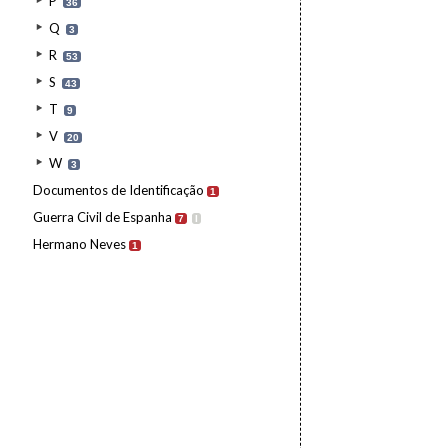
P
36
Q
3
R
53
S
43
T
9
V
20
W
3
Documentos de Identificação
1
Guerra Civil de Espanha
7
I
Hermano Neves
1