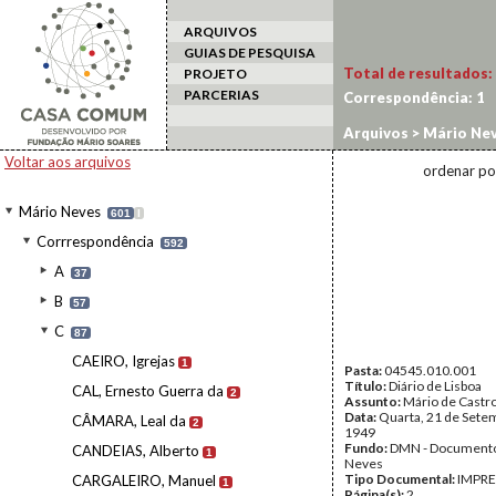
ARQUIVOS
GUIAS DE PESQUISA
Total de resultados:
PROJETO
PARCERIAS
Correspondência:
1
Arquivos
>
Mário Ne
Voltar aos arquivos
ordenar po
Mário Neves
601
I
Corrrespondência
592
A
37
B
57
C
87
CAEIRO, Igrejas
1
Pasta:
04545.010.001
Título:
Diário de Lisboa
CAL, Ernesto Guerra da
2
Assunto:
Mário de Castr
Data:
Quarta, 21 de Sete
CÂMARA, Leal da
2
1949
Fundo:
DMN - Documento
CANDEIAS, Alberto
1
Neves
Tipo Documental:
IMPR
CARGALEIRO, Manuel
1
Página(s):
2