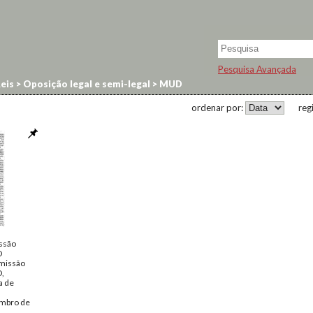
Pesquisa Avançada
eis
>
Oposição legal e semi-legal
>
MUD
ordenar por:
reg
issão
D
omissão
D,
a de
embro de