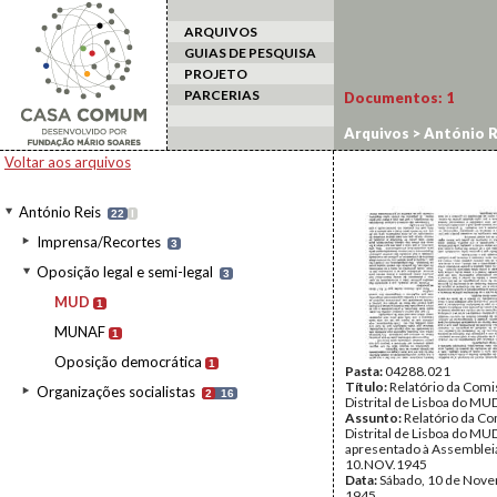
ARQUIVOS
GUIAS DE PESQUISA
PROJETO
PARCERIAS
Documentos:
1
Arquivos
>
António R
Voltar aos arquivos
António Reis
22
I
Imprensa/Recortes
3
Oposição legal e semi-legal
3
MUD
1
MUNAF
1
Oposição democrática
1
Pasta:
04288.021
Título:
Relatório da Com
Organizações socialistas
2
16
Distrital de Lisboa do MU
Assunto:
Relatório da C
Distrital de Lisboa do MU
apresentado à Assemblei
10.NOV.1945
Data:
Sábado, 10 de Nov
1945