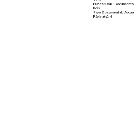
Fundo:
DAR - Documento
Reis
Tipo Documental:
Docum
Página(s):
4