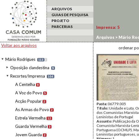
ARQUIVOS
GUIAS DE PESQUISA
PROJETO
PARCERIAS
Imprensa:
5
Arquivos
>
Mário Rod
Voltar aos arquivos
ordenar po
Mário Rodrigues
113
I
Oposição clandestina
9
Recortes/Imprensa
104
A Centelha
9
A Voz do Povo
5
Acção Popular
2
Pasta:
06779.005
Título:
Unidade e Luta. O
As Armas do Povo
2
dos Comunistas Marxista
Leninistas de Portugal
Estrela Vermelha
12
Assunto:
Publicação da 
Comunista Marxista-Leni
Guarda Vermelha
3
Portuguesa (OCMLP). Mar
Leninistas portugueses,
Jovem Guarda
2
Número:
1