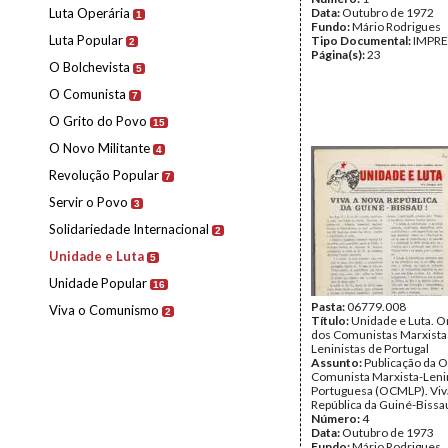
Luta Operária
Data:
Outubro de 1972
1
Fundo:
Mário Rodrigues
Luta Popular
Tipo Documental:
IMPR
2
Página(s):
23
O Bolchevista
5
O Comunista
7
O Grito do Povo
15
O Novo Militante
4
Revolução Popular
7
Servir o Povo
3
Solidariedade Internacional
2
Unidade e Luta
5
Unidade Popular
16
Pasta:
06779.008
Viva o Comunismo
2
Título:
Unidade e Luta. O
dos Comunistas Marxista
Leninistas de Portugal
Assunto:
Publicação da 
Comunista Marxista-Leni
Portuguesa (OCMLP). Viv
República da Guiné-Bissa
Número:
4
Data:
Outubro de 1973
Fundo:
Mário Rodrigues