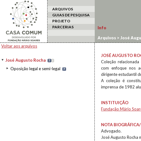
ARQUIVOS
GUIAS DE PESQUISA
PROJETO
PARCERIAS
Info
Arquivos
>
José Augu
Voltar aos arquivos
JOSÉ AUGUSTO RO
José Augusto Rocha
7
I
Coleção relacionada
com enfoque nos ac
Oposição legal e semi-legal
7
dirigente estudantil d
A coleção é consti
imprensa de 1982 alus
INSTITUIÇÃO
Fundação Mário Soar
NOTA BIOGRÁFICA/
Advogado.
José Augusto Rocha n