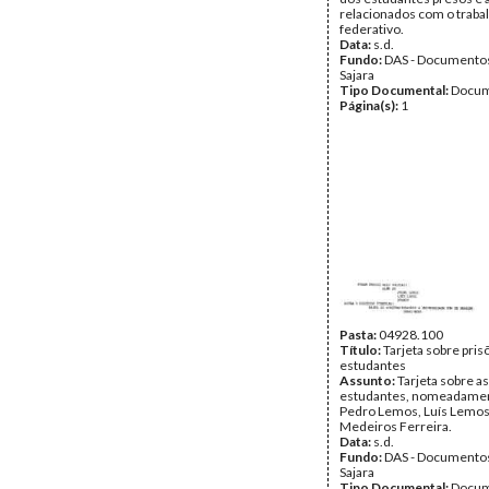
relacionados com o traba
federativo.
Data:
s.d.
Fundo:
DAS - Documento
Sajara
Tipo Documental:
Docum
Página(s):
1
Pasta:
04928.100
Título:
Tarjeta sobre pris
estudantes
Assunto:
Tarjeta sobre a
estudantes, nomeadame
Pedro Lemos, Luís Lemos
Medeiros Ferreira.
Data:
s.d.
Fundo:
DAS - Documento
Sajara
Tipo Documental:
Docum