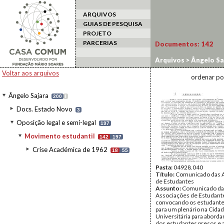
ARQUIVOS
GUIAS DE PESQUISA
PROJETO
PARCERIAS
Documentos:
142
Arquivos
>
Ângelo Sa
Voltar aos arquivos
ordenar po
Ângelo Sajara
200
I
Docs. Estado Novo
3
Oposição legal e semi-legal
197
Movimento estudantil
142
197
Crise Académica de 1962
18
55
Pasta:
04928.040
Título:
Comunicado das 
de Estudantes
Assunto:
Comunicado da
Associações de Estudant
convocando os estudante
para um plenário na Cida
Universitária para aborda
dos estudantes presos e 