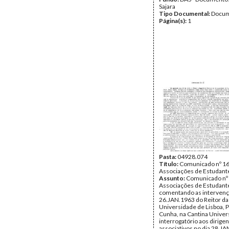
Sajara
Tipo Documental:
Docum
Página(s):
1
Pasta:
04928.074
Título:
Comunicado nº 16
Associações de Estudant
Assunto:
Comunicado nº 
Associações de Estudante
comentando as interven
26.JAN.1963 do Reitor da
Universidade de Lisboa, P
Cunha, na Cantina Universi
interrogatório aos dirige
associativos no dia 28.J