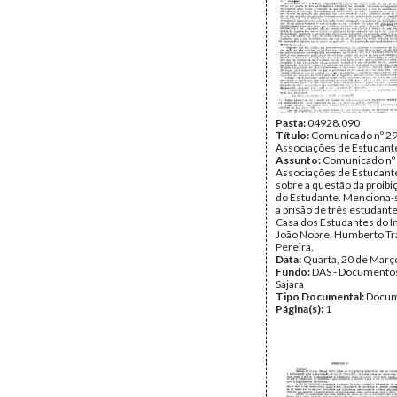
Pasta:
04928.090
Título:
Comunicado nº 29
Associações de Estudant
Assunto:
Comunicado nº 
Associações de Estudante
sobre a questão da proibi
do Estudante. Menciona
a prisão de três estudante
Casa dos Estudantes do I
João Nobre, Humberto Tra
Pereira.
Data:
Quarta, 20 de Març
Fundo:
DAS - Documento
Sajara
Tipo Documental:
Docum
Página(s):
1