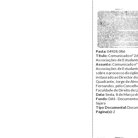
Pasta:
04928.086
Título:
Comunicado nº 26
Associações de Estudant
Assunto:
Comunicado nº 
Associações de Estudante
sobre o processo discipli
instaurado ao Director do
Quadrante, Jorge de Alm
Fernandes, pelo Conselho
Faculdade de Direito de L
Data:
Sexta, 8 de Março 
Fundo:
DAS - Documento
Sajara
Tipo Documental:
Docum
Página(s):
2