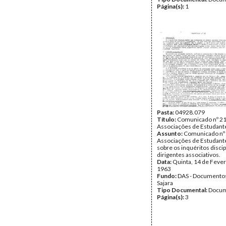
Página(s):
1
Pasta:
04928.079
Título:
Comunicado nº 21
Associações de Estudant
Assunto:
Comunicado nº 
Associações de Estudante
sobre os inquéritos disci
dirigentes associativos.
Data:
Quinta, 14 de Fever
1963
Fundo:
DAS - Documento
Sajara
Tipo Documental:
Docum
Página(s):
3