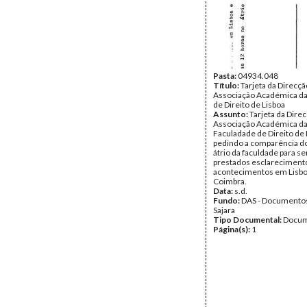
Pasta:
04934.048
Título:
Tarjeta da Direcçã
Associação Académica da
de Direito de Lisboa
Assunto:
Tarjeta da Dire
Associação Académica d
Faculadade de Direito de 
pedindo a comparência d
átrio da faculdade para s
prestados esclareciment
acontecimentos em Lisb
Coimbra.
Data:
s.d.
Fundo:
DAS - Documento
Sajara
Tipo Documental:
Docum
Página(s):
1