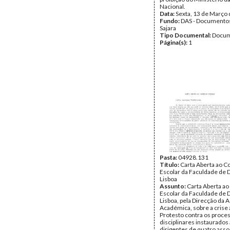
Nacional.
Data:
Sexta, 13 de Março
Fundo:
DAS - Documento
Sajara
Tipo Documental:
Docum
Página(s):
1
Pasta:
04928.131
Título:
Carta Aberta ao C
Escolar da Faculdade de D
Lisboa
Assunto:
Carta Aberta a
Escolar da Faculdade de D
Lisboa, pela Direcção da 
Académica, sobre a crise
Protesto contra os proce
disciplinares instaurados
dirigentes de quatro ass