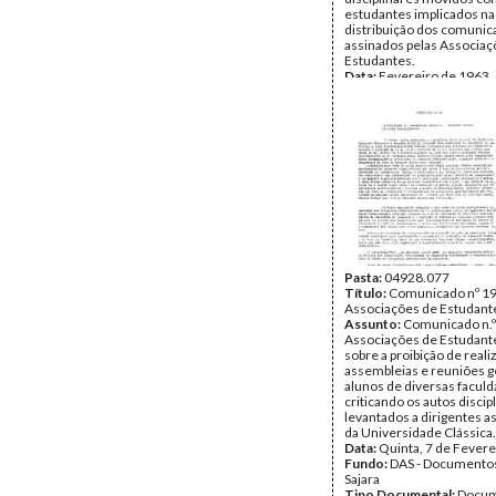
estudantes implicados na
distribuição dos comuni
assinados pelas Associaç
Estudantes.
Data:
Fevereiro de 1963
Fundo:
DAS - Documento
Sajara
Tipo Documental:
Docum
Página(s):
1
Pasta:
04928.077
Título:
Comunicado nº 19
Associações de Estudant
Assunto:
Comunicado n.º
Associações de Estudante
sobre a proibição de reali
assembleias e reuniões g
alunos de diversas faculd
criticando os autos discip
levantados a dirigentes a
da Universidade Clássica.
Data:
Quinta, 7 de Fevere
Fundo:
DAS - Documento
Sajara
Tipo Documental:
Docum