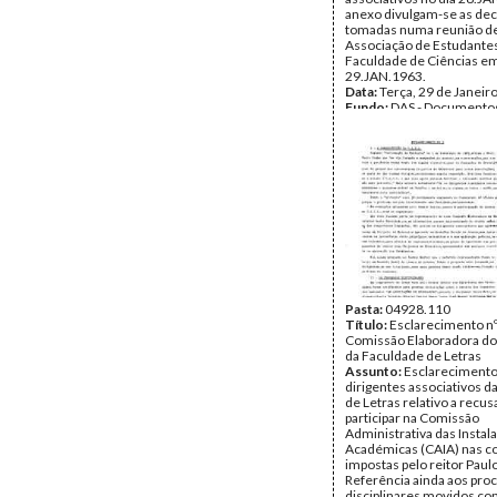
anexo divulgam-se as de
tomadas numa reunião de
Associação de Estudante
Faculdade de Ciências e
29.JAN.1963.
Data:
Terça, 29 de Janeir
Fundo:
DAS - Documento
Sajara
Tipo Documental:
Docum
Página(s):
2
Pasta:
04928.110
Título:
Esclarecimento nº
Comissão Elaboradora do
da Faculdade de Letras
Assunto:
Esclarecimento
dirigentes associativos d
de Letras relativo a recu
participar na Comissão
Administrativa das Instal
Académicas (CAIA) nas c
impostas pelo reitor Paul
Referência ainda aos pro
disciplinares movidos con