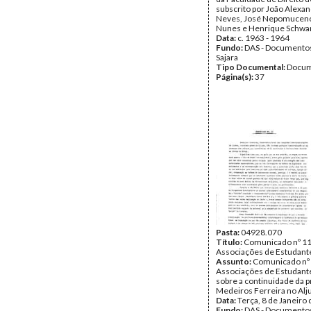
subscrito por João Alexan
Neves, José Nepomuceno
Nunes e Henrique Schwa
Data:
c. 1963 - 1964
Fundo:
DAS - Documento
Sajara
Tipo Documental:
Docum
Página(s):
37
Pasta:
04928.070
Título:
Comunicado nº 11
Associações de Estudant
Assunto:
Comunicado nº 
Associações de Estudante
sobre a continuidade da p
Medeiros Ferreira no Alj
Data:
Terça, 8 de Janeiro
Fundo:
DAS - Documento