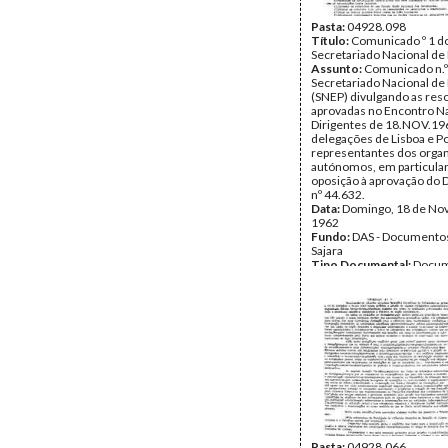
Pasta:
04928.098
Título:
Comunicado º 1 d
Secretariado Nacional de
Assunto:
Comunicado n.º
Secretariado Nacional de
(SNEP) divulgando as res
aprovadas no Encontro Na
Dirigentes de 18.NOV.196
delegações de Lisboa e Po
representantes dos orga
autónomos, em particular
oposição à aprovação do 
nº 44.632.
Data:
Domingo, 18 de No
1962
Fundo:
DAS - Documento
Sajara
Tipo Documental:
Docum
Página(s):
2
Pasta:
04928.066