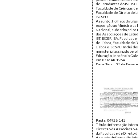
de Estudantes do IST, ISCE
Faculdade de Ciências de 
Faculdade de Direito de L
ISCSPU
Assunto:
Folheto divulga
exposição ao Ministro da
Nacional, subscrita pelos
das Associações de Estu
IST, ISCEF, ISA, Faculdade
de Lisboa, Faculdade de D
Lisboa e ISCSPU. Inclui d
ministerial assinado pelo
Educação, Inocêncio Galv
em 07.MAR.1964.
Data:
Terça, 25 de Fevere
- Sábado, 7 de Março de 
Fundo:
DAS - Documento
Sajara
Tipo Documental:
Docum
Página(s):
13
Pasta:
04928.141
Título:
Informação Interna
Direcção da Associação 
da Faculdade de Direito d
Assunto:
Informação inte