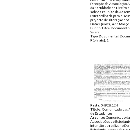
Direcção da Associação 
da Faculdade de Direito d
sobre a reunião da Assem
Extraordinária para discu
projecto de alteração dos
Data:
Quarta, 4 de Março
Fundo:
DAS - Documento
Sajara
Tipo Documental:
Docum
Página(s):
1
Pasta:
04928.124
Título:
Comunicado das 
de Estudantes
Assunto:
Comunicado da
Associações de Estudant
intenção de realizar o Dia
Estudante, apesar da sua 