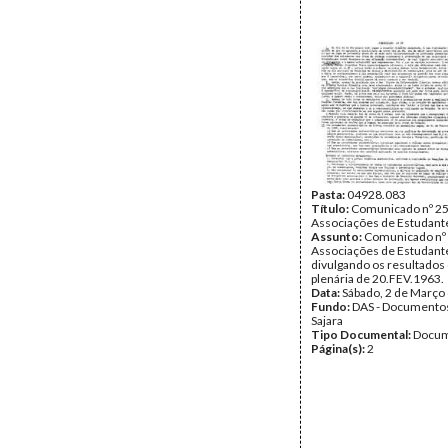
Pasta:
04928.083
Título:
Comunicado nº 25
Associações de Estudant
Assunto:
Comunicado nº 
Associações de Estudante
divulgando os resultados
plenária de 20.FEV.1963.
Data:
Sábado, 2 de Março
Fundo:
DAS - Documento
Sajara
Tipo Documental:
Docum
Página(s):
2