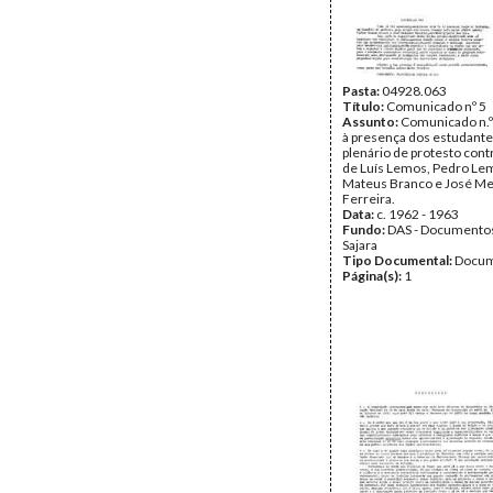
Pasta:
04928.063
Título:
Comunicado nº 5
Assunto:
Comunicado n.º
à presença dos estudant
plenário de protesto contr
de Luís Lemos, Pedro Lem
Mateus Branco e José M
Ferreira.
Data:
c. 1962 - 1963
Fundo:
DAS - Documento
Sajara
Tipo Documental:
Docum
Página(s):
1