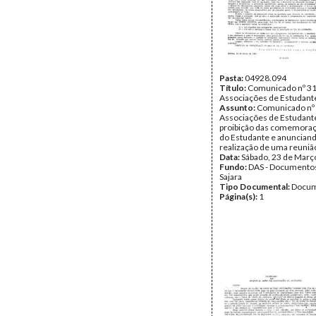
Pasta:
04928.094
Título:
Comunicado nº 31
Associações de Estudant
Assunto:
Comunicado nº 
Associações de Estudante
proibição das comemoraç
do Estudante e anunciand
realização de uma reunião
Data:
Sábado, 23 de Març
Fundo:
DAS - Documento
Sajara
Tipo Documental:
Docum
Página(s):
1