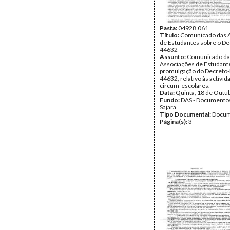
Pasta:
04928.061
Título:
Comunicado das 
de Estudantes sobre o De
44632
Assunto:
Comunicado da
Associações de Estudante
promulgação do Decreto-L
44632, relativo às activid
circum-escolares.
Data:
Quinta, 18 de Outu
Fundo:
DAS - Documento
Sajara
Tipo Documental:
Docum
Página(s):
3