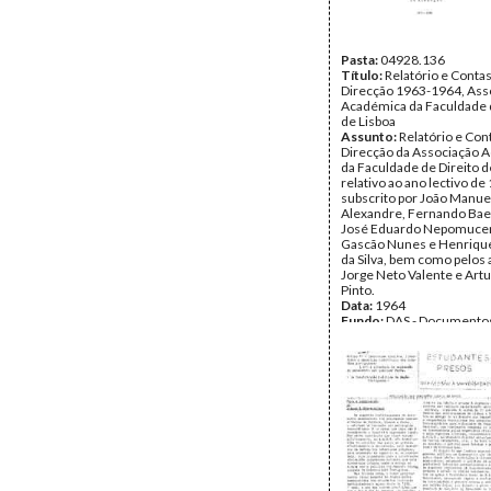
Pasta:
04928.136
Título:
Relatório e Contas
Direcção 1963-1964, Ass
Académica da Faculdade d
de Lisboa
Assunto:
Relatório e Con
Direcção da Associação 
da Faculdade de Direito d
relativo ao ano lectivo d
subscrito por João Manue
Alexandre, Fernando Bae
José Eduardo Nepomucen
Gascão Nunes e Henriqu
da Silva, bem como pelos
Jorge Neto Valente e Art
Pinto.
Data:
1964
Fundo:
DAS - Documento
Sajara
Tipo Documental:
Docum
Página(s):
49