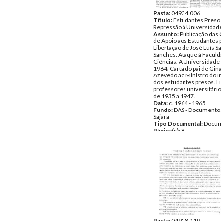
Pasta:
04934.006
Título:
Estudantes Preso
Repressão à Universidad
Assunto:
Publicação das
de Apoio aos Estudantes 
Libertação de José Luís S
Sanches. Ataque à Faculd
Ciências. A Universidade
1964. Carta do pai de Gin
Azevedo ao Ministro do Int
dos estudantes presos. Li
professores universitári
de 1935 a 1947.
Data:
c. 1964 - 1965
Fundo:
DAS - Documento
Sajara
Tipo Documental:
Docum
Página(s):
8
Pasta:
04928.119