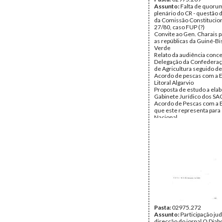
Assunto:
Falta de quoru
plenário do CR - questão 
da Comissão Constituciona
27/80, caso FUP (?)
Convite ao Gen. Charais pa
as repúblicas da Guiné-Bi
Verde
Relato da audiência conc
Delegação da Confederaç
de Agricultura seguido de
Acordo de pescas com a 
Litoral Algarvio
Proposta de estudo a elab
Gabinete Jurídico dos SA
Acordo de Pescas com a 
que este representa para 
Nacional
Relato sobre a as audiênc
concedidas às Câmaras M
de Évora, Montemor e Vila
intervenção na região do
Intervenção da PSP
Vencimentos dos funcioná
das FA
Discrepâncias entre os 
dos guardas da PSP e as p
cabos da GNR
Questão dos vencimento
militares e papel do CR
Relato do Gen. Charais so
Pasta:
02975.272
visita à Líbia; convites de
Assunto:
Participação jud
parlamentares da Grécia e
direcção do jornal O Diabo