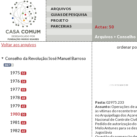
ARQUIVOS
GUIAS DE PESQUISA
PROJETO
PARCERIAS
Actas:
50
Arquivos
>
Conselho 
Voltar aos arquivos
ordenar po
Conselho da Revolução/José Manuel Barroso
367
I
1975
52
1976
34
1977
55
1978
48
Pasta:
02975.233
1979
Assunto:
Operações de a
42
às vítimas do recente tre
1980
50
no Arquipélago dos Açore
Nacional de Controle Civi
1981
44
Pedido de autorização do 
Melo Antunes para se des
1982
42
Jugoslávia
Questão da nomeação de