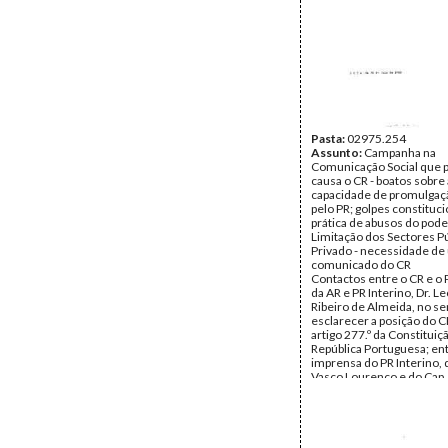
Pasta:
02975.254
Assunto:
Campanha na
Comunicação Social que 
causa o CR - boatos sobre 
capacidade de promulgaçã
pelo PR; golpes constituci
prática de abusos do poder
Limitação dos Sectores Pú
Privado - necessidade de
comunicado do CR
Contactos entre o CR e o
da AR e PR Interino, Dr. 
Ribeiro de Almeida, no se
esclarecer a posição do C
artigo 277.º da Constituiç
República Portuguesa; ent
imprensa do PR Interino, 
Vasco Lourenço e do Cap.
Castro - jornalista Pedro 
Representação do CR nas
Comemorações do 10.JU
Deslocação do PR à Noru
visita oficial, acompanha