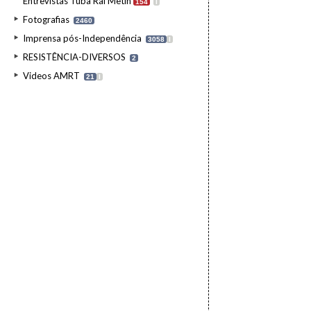
Entrevistas Tuba Rai Metin
154
I
Fotografias
2460
Imprensa pós-Independência
3058
I
RESISTÊNCIA-DIVERSOS
2
Videos AMRT
21
I