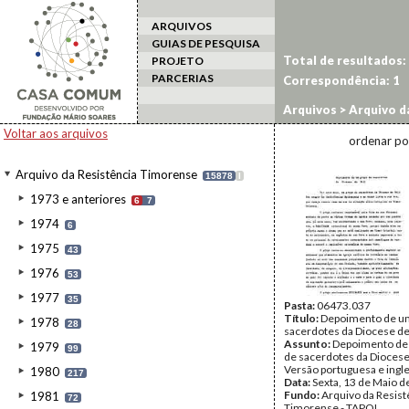
ARQUIVOS
GUIAS DE PESQUISA
Total de resultados:
PROJETO
PARCERIAS
Correspondência:
1
Arquivos
>
Arquivo d
Voltar aos arquivos
ordenar po
Arquivo da Resistência Timorense
15878
I
1973 e anteriores
6
7
1974
6
1975
43
1976
53
1977
35
Pasta:
06473.037
Título:
Depoimento de u
1978
28
sacerdotes da Diocese de 
Assunto:
Depoimento de
1979
99
de sacerdotes da Diocese 
Versão portuguesa e ingle
1980
217
Data:
Sexta, 13 de Maio d
Fundo:
Arquivo da Resist
1981
72
Timorense - TAPOL