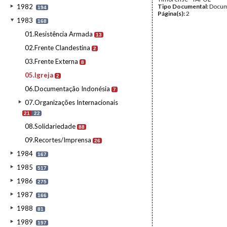
1982
Tipo Documental:
Docum
194
Página(s):
2
1983
168
01.Resistência Armada
13
02.Frente Clandestina
2
03.Frente Externa
8
05.Igreja
2
06.Documentação Indonésia
7
07.Organizações Internacionais
21
22
08.Solidariedade
88
09.Recortes/Imprensa
26
1984
167
1985
517
1986
275
1987
166
1988
81
1989
197