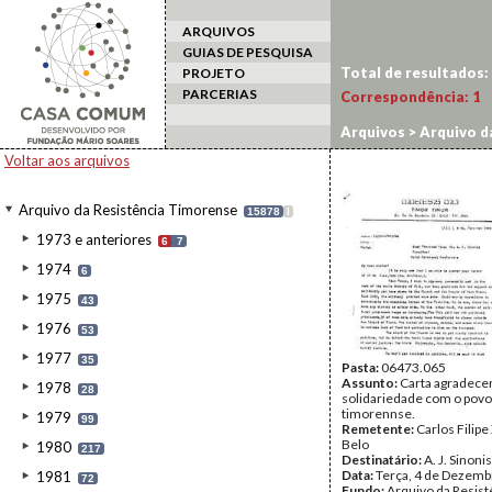
ARQUIVOS
GUIAS DE PESQUISA
Total de resultados:
PROJETO
PARCERIAS
Correspondência:
1
Arquivos
>
Arquivo d
Voltar aos arquivos
Arquivo da Resistência Timorense
15878
I
1973 e anteriores
6
7
1974
6
1975
43
1976
53
1977
35
Pasta:
06473.065
Assunto:
Carta agradece
1978
28
solidariedade com o povo
timorennse.
1979
99
Remetente:
Carlos Filip
Belo
1980
217
Destinatário:
A. J. Sinonis
Data:
Terça, 4 de Dezemb
1981
72
Fundo:
Arquivo da Resist