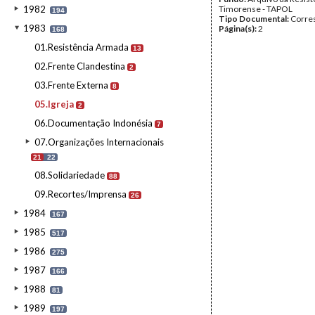
1982
Timorense - TAPOL
194
Tipo Documental:
Corre
1983
Página(s):
2
168
01.Resistência Armada
13
02.Frente Clandestina
2
03.Frente Externa
8
05.Igreja
2
06.Documentação Indonésia
7
07.Organizações Internacionais
21
22
08.Solidariedade
88
09.Recortes/Imprensa
26
1984
167
1985
517
1986
275
1987
166
1988
81
1989
197