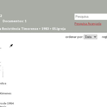
2
Documentos:
1
Pesquisa Avançada
a Resistência Timorense
>
1983
>
05.Igreja
ordenar por:
reg
ndo a
e Ximenes
ro de 1984
ência