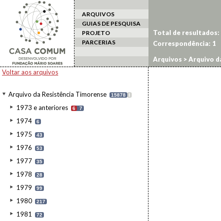
ARQUIVOS
GUIAS DE PESQUISA
Total de resultados:
PROJETO
PARCERIAS
Correspondência:
1
Arquivos
>
Arquivo d
Voltar aos arquivos
Arquivo da Resistência Timorense
15878
I
1973 e anteriores
6
7
1974
6
1975
43
1976
53
1977
35
1978
28
1979
99
1980
217
1981
72