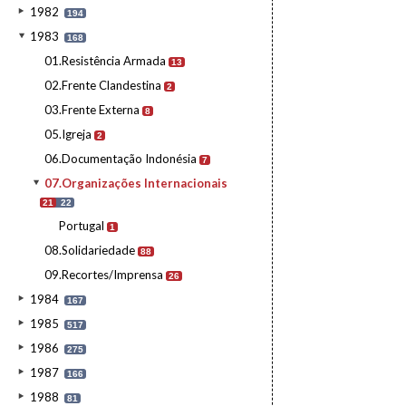
1982
194
1983
168
01.Resistência Armada
13
02.Frente Clandestina
2
03.Frente Externa
8
05.Igreja
2
06.Documentação Indonésia
7
07.Organizações Internacionais
21
22
Portugal
1
08.Solidariedade
88
09.Recortes/Imprensa
26
1984
167
1985
517
1986
275
1987
166
1988
81