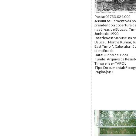
Pasta:
05733.024.002
Assunto:
Elemento da po
prendendo a cobertura d
nas áreas de Baucau, Tim
Junho de 1990.
Inscrições:
Manusc. na fo
Baucau, Northa Kumar, J
East Timor". Caligrafia nã
identificada.
Data:
Junho de 1990
Fundo:
Arquivo da Resist
Timorense - TAPOL
Tipo Documental:
Fotogr
Página(s):
1