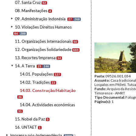
07. Santa Cruz
52
08. Manifestações
4
09. Administração Indonésia
27
268
10. Violações Direitos Humanos
84
288
11. Organizações Internacionais
50
12. Organizações Solidariedade
665
13. Recortes/Imprensa
34
14. A Terra
29
246
14.01. Populações
127
Pasta:
09526.001.034
Assunto:
Casa tradiciona
14.02. Tradições
23
Lospalos em Pitileti, Tutua
Fundo:
Arquivo da Resist
14.03. Construção/Habitação
Timorense - AMRT
Tipo Documental:
Fotogr
36
Página(s):
1
14.04. Actividades económicas
31
15. Nobel da Paz
5
16. UNTAET
1
Imprensa pós-Independência
3058
I