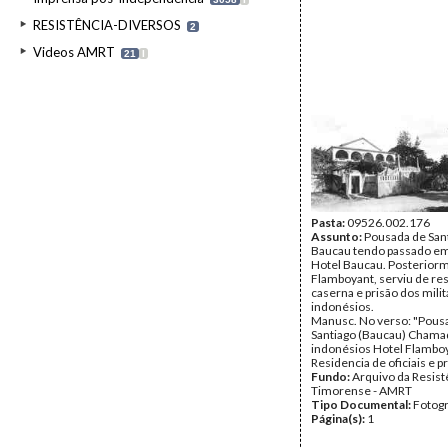
RESISTÊNCIA-DIVERSOS
2
Videos AMRT
21
I
Pasta:
09526.002.176
Assunto:
Pousada de San
Baucau tendo passado em
Hotel Baucau. Posteriorm
Flamboyant, serviu de re
caserna e prisão dos mili
indonésios.
Manusc. No verso: "Pous
Santiago (Baucau) Chama
indonésios Hotel Flambo
Residencia de oficiais e pr
Fundo:
Arquivo da Resist
Timorense - AMRT
Tipo Documental:
Fotogr
Página(s):
1