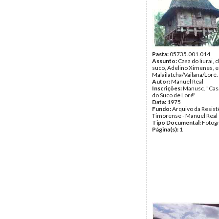
Pasta:
05735.001.014
Assunto:
Casa do liurai, 
suco, Adelino Ximenes, 
Malailatcha/Vailana/Loré.
Autor:
Manuel Real
Inscrições:
Manusc. "Cas
do Suco de Loré"
Data:
1975
Fundo:
Arquivo da Resist
Timorense - Manuel Real
Tipo Documental:
Fotogr
Página(s):
1