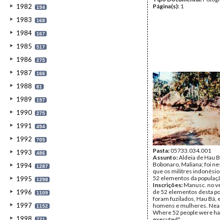
1982
Página(s):
1
194
1983
168
1984
167
1985
517
1986
275
1987
166
1988
81
1989
197
1990
275
1991
494
1992
705
Pasta:
05733.034.001
1993
486
Assunto:
Aldeia de Hau B
Bobonaro, Maliana; foi ne
1994
1287
que os militres indonésio
52 elementos da populaç
1995
1298
Inscrições:
Manusc. no v
1996
de 52 elementos desta p
1109
foram fuzilados, Hau Bá, 
1997
homens e mulheres. Near 
1152
Where 52 people were h
1998
executed".
721