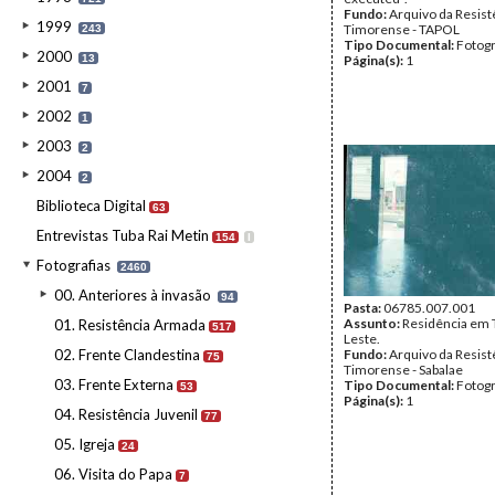
Fundo:
Arquivo da Resist
1999
Timorense - TAPOL
243
Tipo Documental:
Fotogr
2000
13
Página(s):
1
2001
7
2002
1
2003
2
2004
2
Biblioteca Digital
63
Entrevistas Tuba Rai Metin
154
I
Fotografias
2460
00. Anteriores à invasão
94
Pasta:
06785.007.001
Assunto:
Residência em 
01. Resistência Armada
517
Leste.
02. Frente Clandestina
Fundo:
Arquivo da Resist
75
Timorense - Sabalae
03. Frente Externa
Tipo Documental:
Fotogr
53
Página(s):
1
04. Resistência Juvenil
77
05. Igreja
24
06. Visita do Papa
7