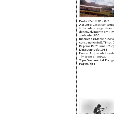
Pasta:
05733.019.071
Assunto:
Casas construí
âmbito da propaganda ind
desenvolvimento em Tim
Junho de 1988.
Inscrições:
Manusc. no ver
construction in E. Timor.
Regerio. Rec'd June 1988)
Data:
Junho de 1988
Fundo:
Arquivo da Resist
Timorense - TAPOL
Tipo Documental:
Fotogr
Página(s):
1