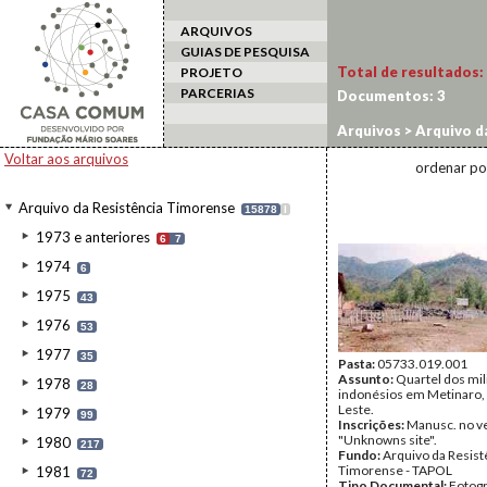
ARQUIVOS
GUIAS DE PESQUISA
Total de resultados:
PROJETO
PARCERIAS
Documentos:
3
Arquivos
>
Arquivo d
Voltar aos arquivos
ordenar po
Arquivo da Resistência Timorense
15878
I
1973 e anteriores
6
7
1974
6
1975
43
1976
53
1977
35
Pasta:
05733.019.001
Assunto:
Quartel dos mil
1978
28
indonésios em Metinaro,
Leste.
1979
99
Inscrições:
Manusc. no v
"Unknowns site".
1980
217
Fundo:
Arquivo da Resist
Timorense - TAPOL
1981
72
Tipo Documental:
Fotogr