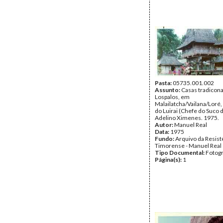
Pasta:
05735.001.002
Assunto:
Casas tradicona
Lospalos, em
Malailatcha/Vailana/Loré,
do Luirai (Chefe do Suco d
Adelino Ximenes. 1975.
Autor:
Manuel Real
Data:
1975
Fundo:
Arquivo da Resist
Timorense - Manuel Real
Tipo Documental:
Fotogr
Página(s):
1