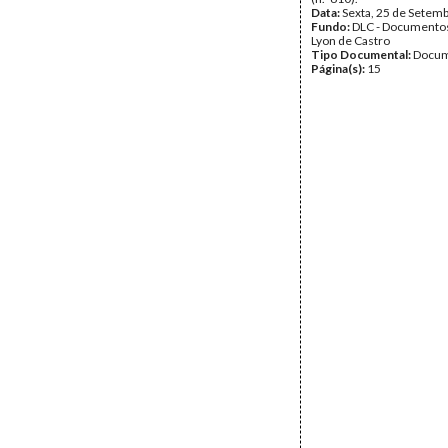
Data:
Sexta, 25 de Setem
Fundo:
DLC - Documentos
Lyon de Castro
Tipo Documental:
Docum
Página(s):
15