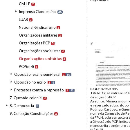
CM-LP
2
Imprensa Clandestina
45
LUAR
2
Nacional-Sindicalismo
1
Organizações militares
2
Organizações PCP
5
Organizações socialistas
4
Organizações unitárias
4
PCP(m-l)
1
Oposição legal e semi-legal
1
98
Oposição no exílio
2
9
Pasta:
02968.005
Protestos contra a repressão
1
11
Título:
Crise entre a FPLN
direcção do PCP
7. Questão colonial
4
Assunto:
Memorandum co
e reservado subscrito por
8. Democracia
8
Rodrigo, Cardoso, e Guer
9. Colecção Constituições
nome da Comissão de Re
4
da FPLN, sobre a ruptura 
a Direcção do PCP. Indica
manuscrita do número d
(n.º 610).