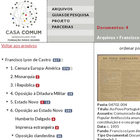
ARQUIVOS
GUIAS DE PESQUISA
PROJETO
PARCERIAS
Documentos:
4
Arquivos
>
Francisco
Organizações unitár
Voltar aos arquivos
ordenar po
Francisco Lyon de Castro
617
I
1. Censura Europa-América
374
I
2. Monarquia
2
3. I República
2
4. Oposição à Ditadura Militar
19
5. Estado Novo
3
13
Pasta:
04702.004
Título:
Ao Povo Portuguê
6. Oposição ao Estado Novo
191
Assunto:
Comunicado da
Popular Antifascista anun
Humberto Delgado
4
constituição e o seu prog
Data:
c. 1935
Imprensa estrangeira
3
Fundo:
Francisco Lyon de
Tipo Documental:
Docum
Oposição clandestina
66
Página(s):
1