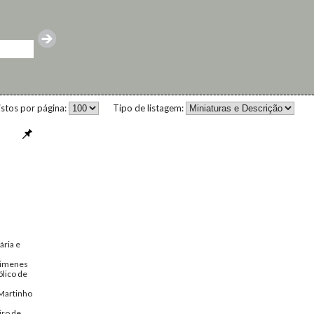
istos por página:
Tipo de listagem:
ária e
 Ximenes
lico de
Martinho
iro de