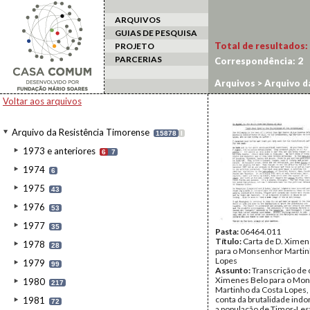
ARQUIVOS
GUIAS DE PESQUISA
Total de resultados:
PROJETO
PARCERIAS
Correspondência:
2
Arquivos
>
Arquivo d
Voltar aos arquivos
Arquivo da Resistência Timorense
15878
I
1973 e anteriores
6
7
1974
6
1975
43
1976
53
1977
35
Pasta:
06464.011
Título:
Carta de D. Ximen
1978
28
para o Monsenhor Martin
Lopes
1979
99
Assunto:
Transcrição de 
Ximenes Belo para o Mo
1980
217
Martinho da Costa Lopes,
conta da brutalidade indo
1981
72
a população de Timor-Les