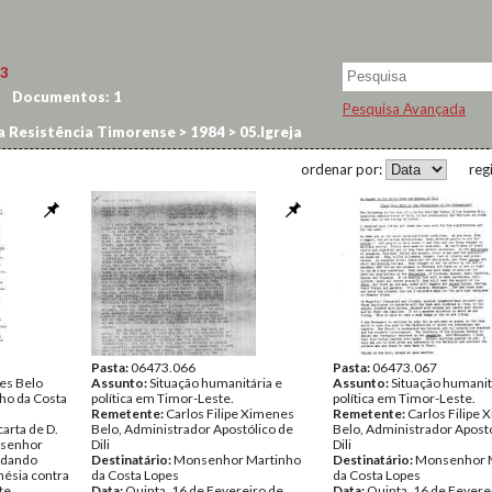
3
Documentos:
1
Pesquisa Avançada
a Resistência Timorense
>
1984
>
05.Igreja
ordenar por:
reg
Pasta:
06473.066
Pasta:
06473.067
es Belo
Assunto:
Situação humanitária e
Assunto:
Situação humanit
ho da Costa
política em Timor-Leste.
política em Timor-Leste.
Remetente:
Carlos Filipe Ximenes
Remetente:
Carlos Filipe
carta de D.
Belo, Administrador Apostólico de
Belo, Administrador Apostó
nsenhor
Dili
Dili
 dando
Destinatário:
Monsenhor Martinho
Destinatário:
Monsenhor 
nésia contra
da Costa Lopes
da Costa Lopes
te.
Data:
Quinta, 16 de Fevereiro de
Data:
Quinta, 16 de Fevere