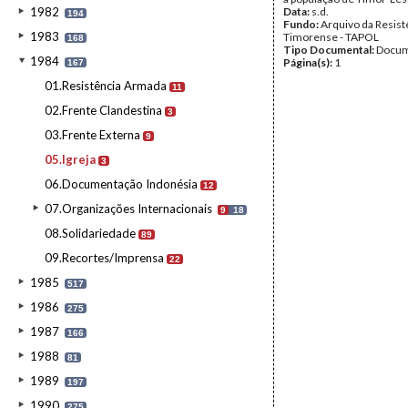
1982
Data:
s.d.
194
Fundo:
Arquivo da Resist
1983
Timorense - TAPOL
168
Tipo Documental:
Docum
1984
Página(s):
1
167
01.Resistência Armada
11
02.Frente Clandestina
3
03.Frente Externa
9
05.Igreja
3
06.Documentação Indonésia
12
07.Organizações Internacionais
9
18
08.Solidariedade
89
09.Recortes/Imprensa
22
1985
517
1986
275
1987
166
1988
81
1989
197
1990
275