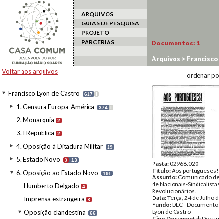
ARQUIVOS
GUIAS DE PESQUISA
PROJETO
PARCERIAS
Documentos:
1
Arquivos
>
Francisco
Sindicalismo
Voltar aos arquivos
ordenar po
Francisco Lyon de Castro
617
I
1. Censura Europa-América
374
I
2. Monarquia
2
3. I República
2
4. Oposição à Ditadura Militar
19
5. Estado Novo
3
13
Pasta:
02968.020
Título:
Aos portugueses!
6. Oposição ao Estado Novo
191
Assunto:
Comunicado de
de Nacionais-Sindicalista
Humberto Delgado
4
Revolucionários.
Data:
Terça, 24 de Julho 
Imprensa estrangeira
3
Fundo:
DLC - Documentos
Lyon de Castro
Oposição clandestina
66
Tipo Documental:
Docum