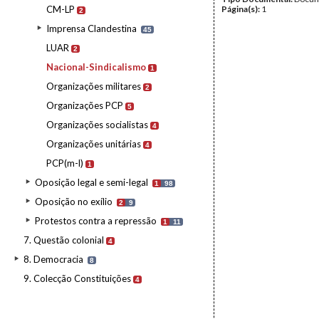
CM-LP
Página(s):
1
2
Imprensa Clandestina
45
LUAR
2
Nacional-Sindicalismo
1
Organizações militares
2
Organizações PCP
5
Organizações socialistas
4
Organizações unitárias
4
PCP(m-l)
1
Oposição legal e semi-legal
1
98
Oposição no exílio
2
9
Protestos contra a repressão
1
11
7. Questão colonial
4
8. Democracia
8
9. Colecção Constituições
4