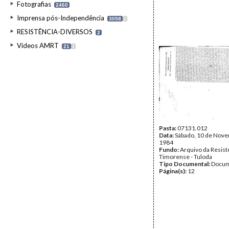
Fotografias
2460
Imprensa pós-Independência
3058
I
RESISTÊNCIA-DIVERSOS
2
Videos AMRT
21
I
Pasta:
07131.012
Data:
Sábado, 10 de Nov
1984
Fundo:
Arquivo da Resist
Timorense - Tuloda
Tipo Documental:
Docum
Página(s):
12