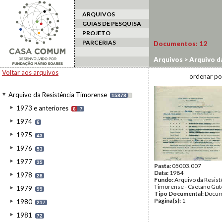
ARQUIVOS
GUIAS DE PESQUISA
PROJETO
PARCERIAS
Documentos:
12
Arquivos
>
Arquivo d
Voltar aos arquivos
ordenar po
Arquivo da Resistência Timorense
15878
I
1973 e anteriores
6
7
1974
6
1975
43
1976
53
1977
35
Pasta:
05003.007
Data:
1984
1978
28
Fundo:
Arquivo da Resist
Timorense - Caetano Gut
1979
99
Tipo Documental:
Docum
Página(s):
1
1980
217
1981
72