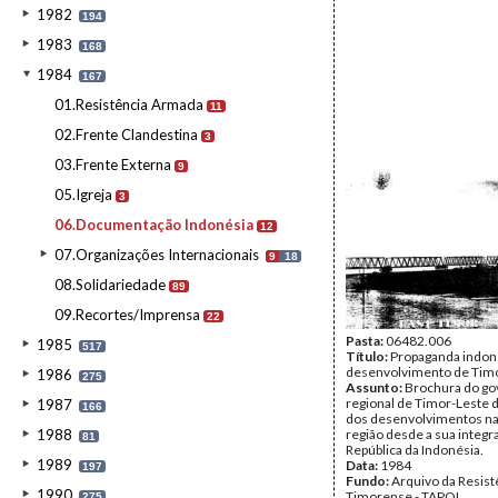
1982
194
1983
168
1984
167
01.Resistência Armada
11
02.Frente Clandestina
3
03.Frente Externa
9
05.Igreja
3
06.Documentação Indonésia
12
07.Organizações Internacionais
9
18
08.Solidariedade
89
09.Recortes/Imprensa
22
Pasta:
06482.006
1985
517
Título:
Propaganda indon
desenvolvimento de Tim
1986
275
Assunto:
Brochura do go
regional de Timor-Leste 
1987
166
dos desenvolvimentos n
1988
região desde a sua integr
81
República da Indonésia.
1989
Data:
1984
197
Fundo:
Arquivo da Resist
1990
Timorense - TAPOL
275