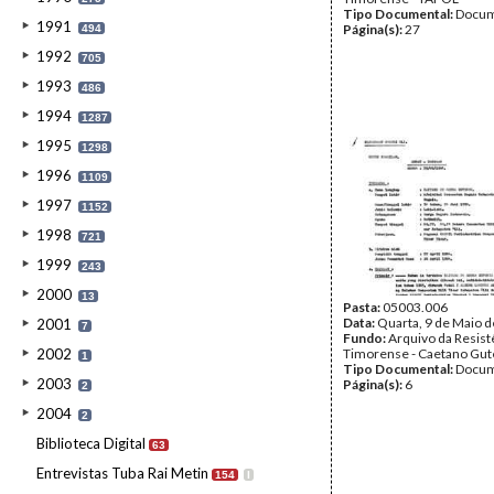
Tipo Documental:
Docum
1991
Página(s):
27
494
1992
705
1993
486
1994
1287
1995
1298
1996
1109
1997
1152
1998
721
1999
243
2000
13
Pasta:
05003.006
Data:
Quarta, 9 de Maio 
2001
7
Fundo:
Arquivo da Resist
2002
Timorense - Caetano Gut
1
Tipo Documental:
Docum
2003
Página(s):
6
2
2004
2
Biblioteca Digital
63
Entrevistas Tuba Rai Metin
154
I